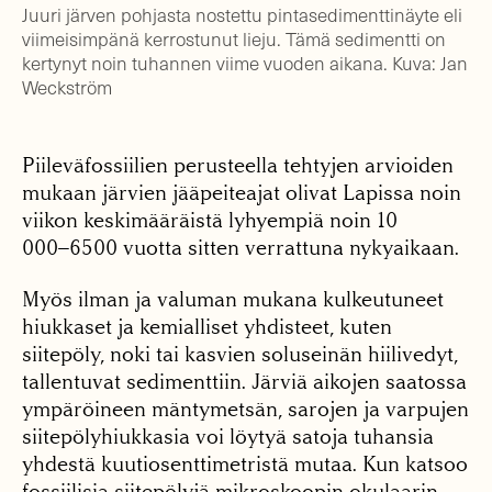
Juuri järven pohjasta nostettu pintasedimenttinäyte eli
viimeisimpänä kerrostunut lieju. Tämä sedimentti on
kertynyt noin tuhannen viime vuoden aikana. Kuva: Jan
Weckström
Piileväfossiilien perusteella tehtyjen arvioiden
mukaan järvien jääpeiteajat olivat Lapissa noin
viikon keskimääräistä lyhyempiä noin 10
000−6500 vuotta sitten verrattuna nykyaikaan.
Myös ilman ja valuman mukana kulkeutuneet
hiukkaset ja kemialliset yhdisteet, kuten
siitepöly, noki tai kasvien soluseinän hiilivedyt,
tallentuvat sedimenttiin. Järviä aikojen saatossa
ympäröineen mäntymetsän, sarojen ja varpujen
siitepölyhiukkasia voi löytyä satoja tuhansia
yhdestä kuutiosenttimetristä mutaa. Kun katsoo
fossiilisia siitepölyjä mikroskoopin okulaarin