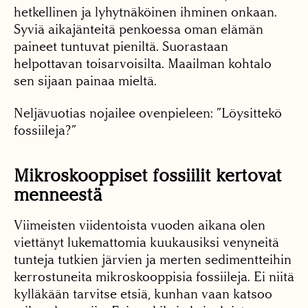
hetkellinen ja lyhytnäköinen ihminen onkaan.
Syviä aikajänteitä penkoessa oman elämän
paineet tuntuvat pieniltä. Suorastaan
helpottavan toisarvoisilta. Maailman kohtalo
sen sijaan painaa mieltä.
Neljävuotias nojailee ovenpieleen: ”Löysittekö
fossiileja?”
Mikroskooppiset fossiilit kertovat
menneestä
Viimeisten viidentoista vuoden aikana olen
viettänyt lukemattomia kuukausiksi venyneitä
tunteja tutkien järvien ja merten sedimentteihin
kerrostuneita mikroskooppisia fossiileja. Ei niitä
kylläkään tarvitse etsiä, kunhan vaan katsoo