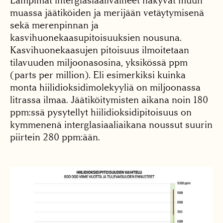
Lämpimät interglasiaalivaiheet näkyvät muun
muassa jäätiköiden ja merijään vetäytymisenä
sekä merenpinnan ja
kasvihuonekaasupitoisuuksien nousuna.
Kasvihuonekaasujen pitoisuus ilmoitetaan
tilavuuden miljoonasosina, yksikössä ppm
(parts per million). Eli esimerkiksi kuinka
monta hiilidioksidimolekyyliä on miljoonassa
litrassa ilmaa. Jäätiköitymisten aikana noin 180
ppm:ssä pysytellyt hiilidioksidipitoisuus on
kymmenenä interglasiaaliaikana noussut suurin
piirtein 280 ppm:ään.