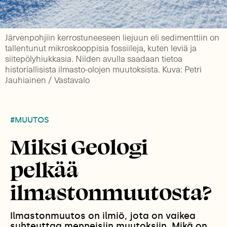
Järvenpohjiin kerrostuneeseen liejuun eli sedimenttiin on
tallentunut mikroskooppisia fossiileja, kuten leviä ja
siitepölyhiukkasia. Niiden avulla saadaan tietoa
historiallisista ilmasto-olojen muutoksista. Kuva: Petri
Jauhiainen / Vastavalo
#MUUTOS
Miksi Geologi
pelkää
ilmastonmuutosta?
Ilmastonmuutos on ilmiö, jota on vaikea
suhteuttaa menneisiin muutoksiin. Mikä on