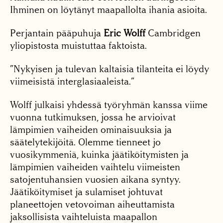
Ihminen on löytänyt maapallolta ihania asioita.
Perjantain pääpuhuja
Eric Wolff
Cambridgen
yliopistosta muistuttaa faktoista.
”Nykyisen ja tulevan kaltaisia tilanteita ei löydy
viimeisistä interglasiaaleista.”
Wolff julkaisi yhdessä työryhmän kanssa viime
vuonna tutkimuksen, jossa he arvioivat
lämpimien vaiheiden ominaisuuksia ja
säätelytekijöitä. Olemme tienneet jo
vuosikymmeniä, kuinka jäätiköitymisten ja
lämpimien vaiheiden vaihtelu viimeisten
satojentuhansien vuosien aikana syntyy.
Jäätiköitymiset ja sulamiset johtuvat
planeettojen vetovoiman aiheuttamista
jaksollisista vaihteluista maapallon