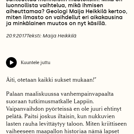
luonnollista vaihtelua, mikä ihmisen
aiheuttamaa? Geologi Maija Heikkilä kertoo,
miten ilmasto on vaihdellut eri aikakausina
ja minkälainen muutos on nyt käsillä.
20.9.2017
Teksti: Maija Heikkilä
Kuuntele juttu
Äiti, otetaan kaikki sukset mukaan!”
Palaan maaliskuussa vanhempainvapaalta
suoraan tutkimusmatkalle Lappiin.
Vaipanvaihdon pyörteissä en ole juuri ehtinyt
pelätä. Paitsi joskus iltaisin, kun nukkuvien
lasten rauha levittäytyy taloon. Miten kriittiseen
vaiheeseen maapallon historiaa nämä lapset