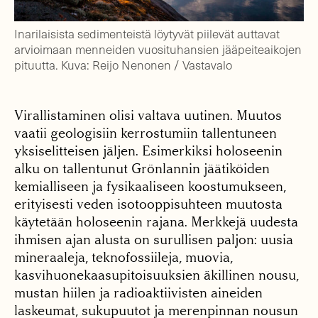
Inarilaisista sedimenteistä löytyvät piilevät auttavat
arvioimaan menneiden vuosituhansien jääpeiteaikojen
pituutta. Kuva: Reijo Nenonen / Vastavalo
Virallistaminen olisi valtava uutinen. Muutos
vaatii geologisiin kerrostumiin tallentuneen
yksiselitteisen jäljen. Esimerkiksi holoseenin
alku on tallentunut Grönlannin jäätiköiden
kemialliseen ja fysikaaliseen koostumukseen,
erityisesti veden isotooppisuhteen muutosta
käytetään holoseenin rajana. Merkkejä uudesta
ihmisen ajan alusta on surullisen paljon: uusia
mineraaleja, teknofossiileja, muovia,
kasvihuonekaasupitoisuuksien äkillinen nousu,
mustan hiilen ja radioaktiivisten aineiden
laskeumat, sukupuutot ja merenpinnan nousun