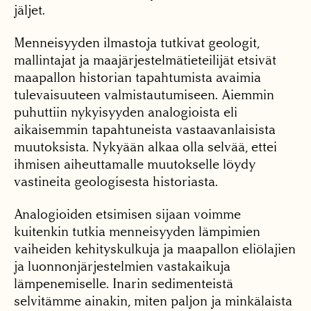
jäljet.
Menneisyyden ilmastoja tutkivat geologit,
mallintajat ja maajärjestelmätieteilijät etsivät
maapallon historian tapahtumista avaimia
tulevaisuuteen valmistautumiseen. Aiemmin
puhuttiin nykyisyyden analogioista eli
aikaisemmin tapahtuneista vastaavanlaisista
muutoksista. Nykyään alkaa olla selvää, ettei
ihmisen aiheuttamalle muutokselle löydy
vastineita geologisesta historiasta.
Analogioiden etsimisen sijaan voimme
kuitenkin tutkia menneisyyden lämpimien
vaiheiden kehityskulkuja ja maapallon eliölajien
ja luonnonjärjestelmien vastakaikuja
lämpenemiselle. Inarin sedimenteistä
selvitämme ainakin, miten paljon ja minkälaista