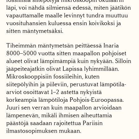
läpi, voi nähdä silmiensä edessä, miten jäätikön
vapauttamalle maalle levinnyt tundra muuttuu
vuosituhansien kuluessa ensin koivikoksi ja
sitten mäntymetsäksi.
Tiheimmän mäntymetsän peittäessä Inaria
8000−5000 vuotta sitten maapallon pohjoiset
alueet olivat lämpimämpiä kuin nykyään. Silloin
jääpeiteajatkin olivat Lapissa lyhimmillään.
Mikroskooppisiin fossiileihin, kuten
siitepölyihin ja piileviin, perustuvat lämpötila-
arviot osoittavat 1–2 astetta nykyistä
korkeampia lämpötiloja Pohjois-Euroopassa.
Juuri sen verran kuin maapallon arvioidaan
lämpenevän, mikäli ihmisen aiheuttamia
päästöjä saadaan rajoitettua Pariisin
ilmastosopimuksen mukaan.