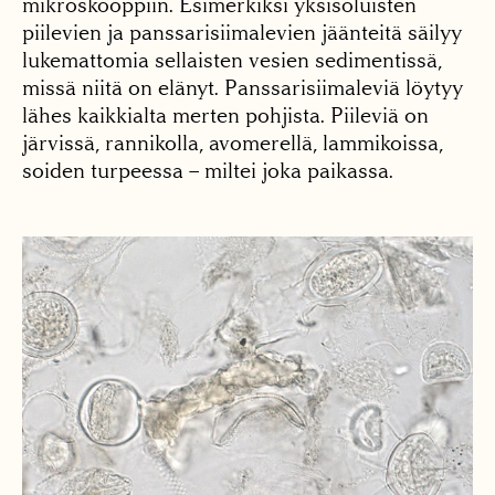
mikroskooppiin. Esimerkiksi yksisoluisten
piilevien ja panssarisiimalevien jäänteitä säilyy
lukemattomia sellaisten vesien sedimentissä,
missä niitä on elänyt. Panssarisiimaleviä löytyy
lähes kaikkialta merten pohjista. Piileviä on
järvissä, rannikolla, avomerellä, lammikoissa,
soiden turpeessa – miltei joka paikassa.