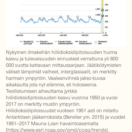
Nykyinen ilmakehän hiilidioksidipitoisuuden huima
kasvu ja tulevaisuuden ennusteet verrattuna yli 800
000 vuotta kattavaan mittaussarjaan. Jäätiköitymisten
väliset lämpimät vaiheet, interglasiaalit, on merkitty
harmain ympyröin. Vaaleanvihreä jakso kuvaa
aikakautta jota nyt elämme, eli holoseenia.
Teollistumisen aiheuttama jyrkkä
hiilidioksidipitoisuuden kasvu vuonna 1950 ja vuosi
2017 on merkitty mustin ympyröin.
Hiilidioksidipitoisuudet vuoteen 1951 asti on mitattu
Antarktisen jääkerroksista (Bereiter ym. 2015) ja vuodet
1951–2017 Mauna Loan havaintoasemalta
(https://www.esrl.noaa.gov/gmd/ccgg/trends).