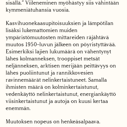
sisällä.” Viileneminen myöhästyy siis vähintään
kymmeniätuhansia vuosia.
Kasvihuonekaasupitoisuuksien ja lämpötilan
lisäksi lukemattomien muiden
ympäristömuutosten mittareiden räjähtävä
muutos 1950–luvun jälkeen on pöyristyttävää.
Esimerkiksi lajien lukumäärä on vähentynyt
lähes kolmanneksen, trooppiset metsät
neljänneksen, arktisen merijään peittävyys on
lähes puoliintunut ja rannikkovesien
ravinnemäärät nelinkertaistuneet. Samalla
ihmisten määrä on kolminkertaistunut,
vedenkäyttö nelinkertaistunut, energiankäyttö
viisinkertaistunut ja autoja on kuusi kertaa
enemmän.
Muutoksen nopeus on henkeäsalpaava.