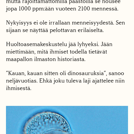
mutta rajoittamattomilla päästöillä se nousee
jopa 1000 ppm:ään vuoteen 2100 mennessä.
Nykyisyys ei ole irrallaan menneisyydestä. Sen
sijaan se näyttää pelottavan erilaiselta.
Huoltoasemakeskustelu jää lyhyeksi. Jään
miettimään, mitä ihmiset todella tietävät
maapallon ilmaston historiasta.
”Kauan, kauan sitten oli dinosauruksia”, sanoo
neljävuotias. Ehkä joku tuleva laji ajattelee niin
ihmisestä.