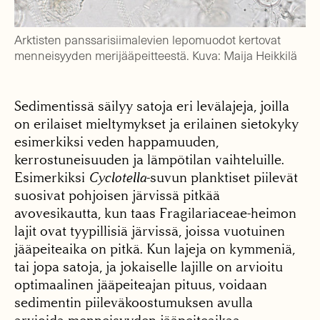
Arktisten panssarisiimalevien lepomuodot kertovat
menneisyyden merijääpeitteestä. Kuva: Maija Heikkilä
Sedimentissä säilyy satoja eri levälajeja, joilla
on erilaiset mieltymykset ja erilainen sietokyky
esimerkiksi veden happamuuden,
kerrostuneisuuden ja lämpötilan vaihteluille.
Esimerkiksi
Cyclotella
-suvun planktiset piilevät
suosivat pohjoisen järvissä pitkää
avovesikautta, kun taas Fragilariaceae-heimon
lajit ovat tyypillisiä järvissä, joissa vuotuinen
jääpeiteaika on pitkä. Kun lajeja on kymmeniä,
tai jopa satoja, ja jokaiselle lajille on arvioitu
optimaalinen jääpeiteajan pituus, voidaan
sedimentin piileväkoostumuksen avulla