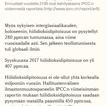
Ennusteet vuodelle 2100 ovat kehityskaaria IPCC:n
viidennestä raportista (http://www.ipcc.ch/report/ar5).
Myös nykyisen interglasiaalikauden,
holoseenin, hiilidioksidipitoisuus on pysytellyt
280 ppm:än tuntumassa, aina viime
vuosisadalle asti. Sen jälkeen teollistumisesta
tuli globaali ilmiö.
Syyskuussa 2017 hiilidioksidipitoisuus on yli
407 ppm:ää.
Hiilidioksidipitoisuus ei ole ollut yhtä korkealla
miljooniin vuosiin. Hallitustenvälisen
ilmastonmuutospaneelin IPCC:n viimeisimmän
raportin mukaan hiilidioksidipitoisuus saadaan
pysymään matalilla päästöillä 450 ppm:ssä,