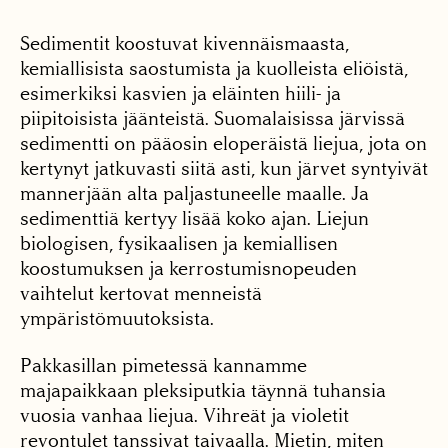
Sedimentit koostuvat kivennäismaasta,
kemiallisista saostumista ja kuolleista eliöistä,
esimerkiksi kasvien ja eläinten hiili- ja
piipitoisista jäänteistä. Suomalaisissa järvissä
sedimentti on pääosin eloperäistä liejua, jota on
kertynyt jatkuvasti siitä asti, kun järvet syntyivät
mannerjään alta paljastuneelle maalle. Ja
sedimenttiä kertyy lisää koko ajan. Liejun
biologisen, fysikaalisen ja kemiallisen
koostumuksen ja kerrostumisnopeuden
vaihtelut kertovat menneistä
ympäristömuutoksista.
Pakkasillan pimetessä kannamme
majapaikkaan pleksiputkia täynnä tuhansia
vuosia vanhaa liejua. Vihreät ja violetit
revontulet tanssivat taivaalla. Mietin, miten