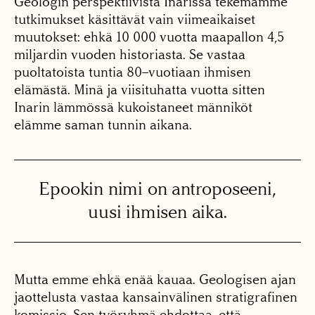
Geologin perspektiivistä Inarissa tekemämme
tutkimukset käsittävät vain viimeaikaiset
muutokset: ehkä 10 000 vuotta maapallon 4,5
miljardin vuoden historiasta. Se vastaa
puoltatoista tuntia 80–vuotiaan ihmisen
elämästä. Minä ja viisituhatta vuotta sitten
Inarin lämmössä kukoistaneet männiköt
elämme saman tunnin aikana.
Epookin nimi on antroposeeni,
uusi ihmisen aika.
Mutta emme ehkä enää kauaa. Geologisen ajan
jaottelusta vastaa kansainvälinen stratigrafinen
komissio. Sen työryhmä ehdottaa, että