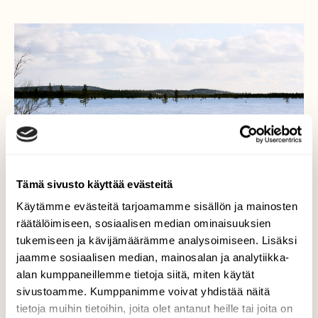
Tutkimusjärveä ympäröivää maisemaa Inarin Lapista.
Tämä sivusto käyttää evästeitä
Kuva: Joscelyn Bailey
Käytämme evästeitä tarjoamamme sisällön ja mainosten
räätälöimiseen, sosiaalisen median ominaisuuksien
Jäätiköitymisiä ja sulamisia
tukemiseen ja kävijämäärämme analysoimiseen. Lisäksi
jaamme sosiaalisen median, mainosalan ja analytiikka-
Inarista on 14 tunnin ajomatka Helsinkiin.
alan kumppaneillemme tietoja siitä, miten käytät
Huoltoaseman lounasjonossa ajaudun
sivustoamme. Kumppanimme voivat yhdistää näitä
keskusteluun ammattiautoilijan kanssa.
tietoja muihin tietoihin, joita olet antanut heille tai joita on