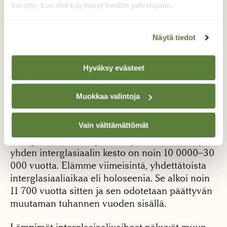
kerätty, kun olet käyttänyt heidän palvelujaan.
”Jaa, geologisia näytteitä. No tehän sen tiedätte:
maapallon ilmasto on ollut lämmin ennen
Näytä tiedot
ihmistäkin!”
Kavahdan. Niin todellakin tiedämme. Viimeisten
Hyväksy evästeet
800 000 vuoden aikana Antarktisen jäätiköistä
mitattu lämpötila on seilannut noin kahdeksan
Muokkaa valintoja
asteen vaihteluväliä. Kylmiä vaiheita,
jäätiköitymisiä, ovat seuranneet lämpimät
Vain välttämättömät
jäätiköitymisten väliset vaiheet eli
interglasiaalit. Interglasiaaleja on yksitoista ja
yhden interglasiaalin kesto on noin 10 0000−30
000 vuotta. Elämme viimeisintä, yhdettätoista
interglasiaaliaikaa eli holoseenia. Se alkoi noin
11 700 vuotta sitten ja sen odotetaan päättyvän
muutaman tuhannen vuoden sisällä.