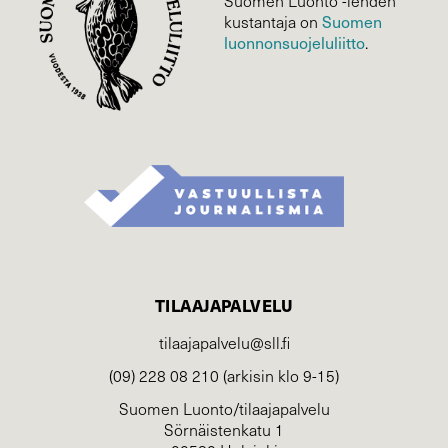
Suomen Luonto -lehden
Suomen
kustantaja on
luonnonsuojelu­liitto
.
TILAAJAPALVELU
tilaajapalvelu@sll.fi
(09) 228 08 210 (arkisin klo 9-15)
Suomen Luonto/tilaajapalvelu
Sörnäistenkatu 1