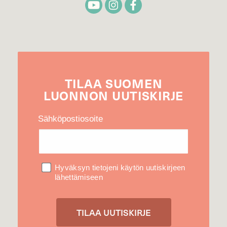
TILAA
SUOMEN
LUONNON
UUTIS­KIRJE
Sähköpostiosoite
Hyväksyn tietojeni käytön uutiskirjeen
lähettämiseen