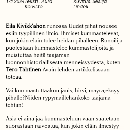
17.1.2024
Teksti : Aura
Kuvitus: Sesilja
Koivisto
Lindell
Eila Kivikk’ahon
runossa Uudet pihat nousee
esiin tyypillinen ilmiö. Ihmiset kummastelevat,
kun jokin eläin tulee heidän pihalleen. Runoilija
puolestaan kummastelee kummastelijoita ja
muistuttaa heitä taajaman
luonnonhistoriallisesta menneisyydestä, kuten
Tero Tähtinen
Avain-lehden artikkelissaan
toteaa.
Vai kummastuttaakun jänis, hirvi, mäyrä,eksyy
pihalle?Niiden rypymaillehankoko taajama
tehtiin!
Asia ei aina jää kummasteluun vaan saatetaan
suorastaan raivostua, kun jokin eläin ilmestyy