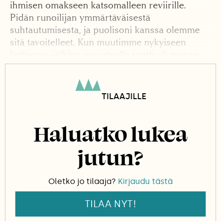
ihmisen omakseen katsomalleen reviirille.
Pidän runoilijan ymmärtäväisestä
suhtautumisesta, ja puolisoni kanssa olemme
sitä tavoitelleet. Kun muutimme nykyiseen
kotiimme, jälkien perusteella tontti oli monen
eläimen reviiriä, joten tiesimme olevamme
niiden kannalta tulokkaita, pahimmassa
tapauksessa pelottavia tunkeilijoita.
TILAAJILLE
Olemme yrittäneet minimoida haittojamme, ja
Haluatko lukea
ehkäpä joillekin olemme olleet jopa hyödyksi.
Puolisoni
Risto
on ripustanut kaikkialle
jutun?
linnunpönttöjä, mikä on selvästi lisännyt
siivekkäiden määrää.
Oletko jo tilaaja?
Kirjaudu tästä
TILAA NYT!