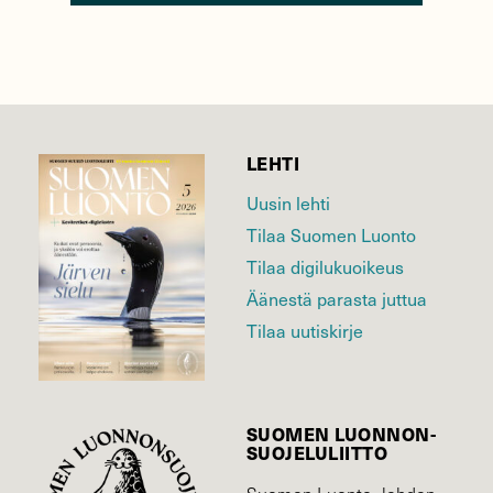
LEHTI
Uusin lehti
Tilaa Suomen Luonto
Tilaa digilukuoikeus
Äänestä parasta juttua
Tilaa uutiskirje
SUOMEN LUONNON­
SUOJELU­LIITTO