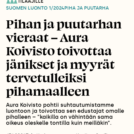
TILAAJILLE
SUOMEN LUONTO
1/2024
PIHA JA PUUTARHA
Pihan ja puutarhan
vieraat – Aura
Koivisto toivottaa
jänikset ja myyrät
tervetulleiksi
pihamaalleen
Aura Koivisto pohtii suhtautumistamme
luontoon ja toivottaa sen edustajat omalle
pihalleen – ”kaikilla on vähintään sama
oikeus oleskelle tontilla kuin meilläkin”.