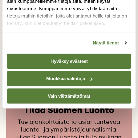
S
alan kumppaneillemme tietoja siitä, miten käytät
sivustoamme. Kumppanimme voivat yhdistää näitä
tietoja muihin tietoihin, joita olet antanut heille tai joita on
kerätty, kun olet käyttänyt heidän palvelujaan.
Kuvitus
Sesilja Lindell
Näytä tiedot
Hyväksy evästeet
KAURIIT
KYY
METSÄJÄNIS
MYYRÄT
ORAVA
PIHA
PUUTARHA
Muokkaa valintoja
Vain välttämättömät
Tilaa Suomen Luonto
Tue ajankohtaista ja asiantuntevaa
luonto- ja ympäristöjournalismia.
Tilaa Suomen Luonto ja tule mukaan