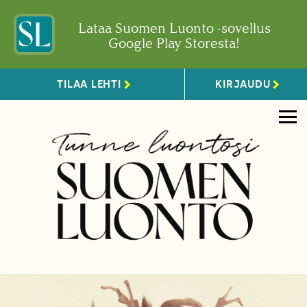
Lataa Suomen Luonto -sovellus
Google Play Storesta!
TILAA LEHTI
KIRJAUDU