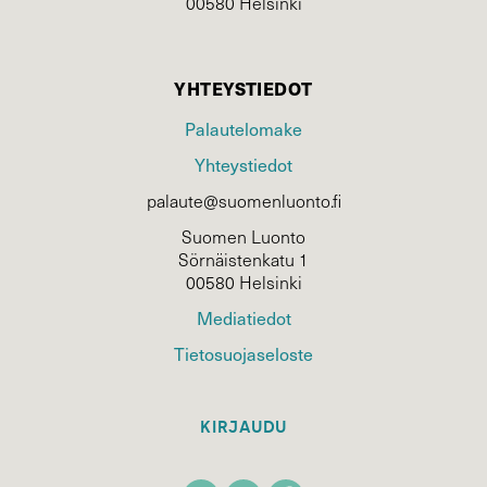
00580 Helsinki
YHTEYSTIEDOT
Palautelomake
Yhteystiedot
palaute@suomenluonto.fi
Suomen Luonto
Sörnäistenkatu 1
00580 Helsinki
Mediatiedot
Tietosuojaseloste
KIRJAUDU