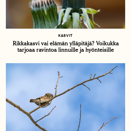
KASVIT
Rikkakasvi vai elämän ylläpitäjä? Voikukka
tarjoaa ravintoa linnuille ja hyönteisille