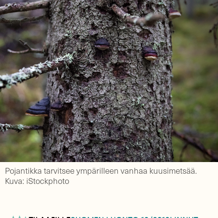
Pojantikka tarvitsee ympärilleen vanhaa kuusimetsää.
Kuva: iStockphoto