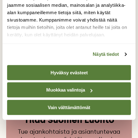
jaamme sosiaalisen median, mainosalan ja analytiikka-
A
alan kumppaneillemme tietoja siitä, miten käytät
sivustoamme. Kumppanimme voivat yhdistää näitä
tietoja muihin tietoihin, joita olet antanut heille tai joita on
Kuvat
kerätty, kun olet käyttänyt heidän palvelujaan.
Anssi Ruuska
Näytä tiedot
Hyväksy evästeet
KUUSIMETSÄ
LAJIA ETSIMÄSSÄ
POHJANTIKKA
TIKAT
TIKKA
Muokkaa valintoja
Vain välttämättömät
Tilaa Suomen Luonto
Tue ajankohtaista ja asiantuntevaa