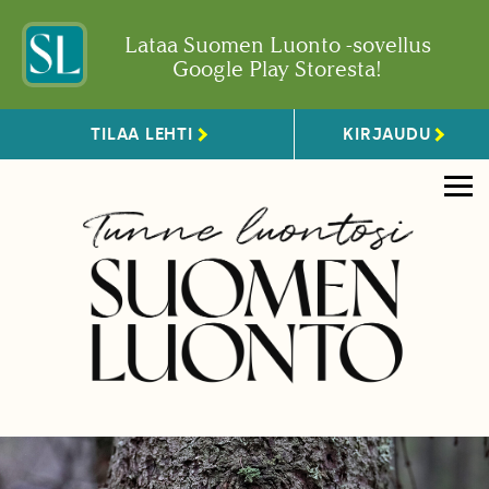
Lataa Suomen Luonto -sovellus
Google Play Storesta!
TILAA LEHTI
KIRJAUDU