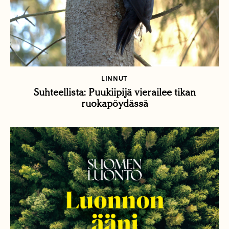
LINNUT
Suhteellista: Puukiipijä vierailee tikan
ruokapöydässä