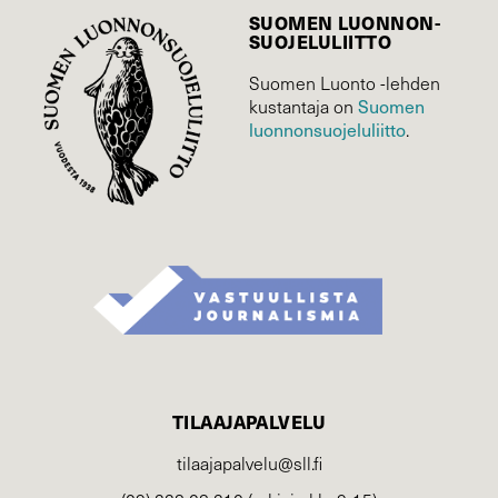
SUOMEN LUONNON­
SUOJELU­LIITTO
Suomen Luonto -lehden
kustantaja on
Suomen
luonnonsuojelu­liitto
.
TILAAJAPALVELU
tilaajapalvelu@sll.fi