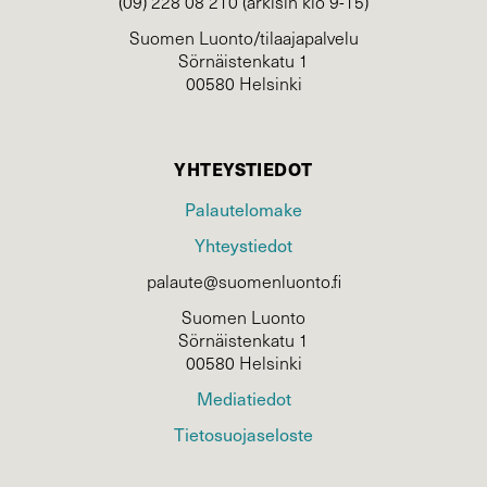
(09) 228 08 210 (arkisin klo 9-15)
Suomen Luonto/tilaajapalvelu
Sörnäistenkatu 1
00580 Helsinki
YHTEYSTIEDOT
Palautelomake
Yhteystiedot
palaute@suomenluonto.fi
Suomen Luonto
Sörnäistenkatu 1
00580 Helsinki
Mediatiedot
Tietosuojaseloste