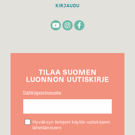
KIRJAUDU
TILAA
SUOMEN
LUONNON
UUTIS­KIRJE
Sähköpostiosoite
Hyväksyn tietojeni käytön uutiskirjeen
lähettämiseen