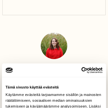
Teksti
Anna Tuominen
Suomen Luonnon toimittaja, joka innostuu
lajintunnistuksesta ja puutarhapuuhista, rengastaa
Tämä sivusto käyttää evästeitä
lintuja sekä laskee kimalaisia.
Käytämme evästeitä tarjoamamme sisällön ja mainosten
räätälöimiseen, sosiaalisen median ominaisuuksien
tukemiseen ja kävijämäärämme analysoimiseen. Lisäksi