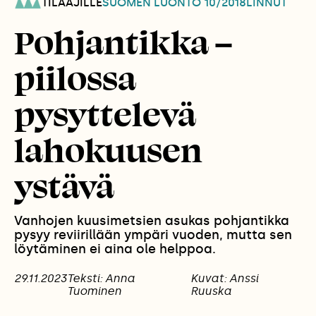
TILAAJILLE
SUOMEN LUONTO
10/2018
LINNUT
Pohjantikka –
piilossa
pysyttelevä
lahokuusen
ystävä
Vanhojen kuusi­metsien asukas pohjantikka
pysyy reviirillään ympäri vuoden, mutta sen
löytäminen ei aina ole helppoa.
29.11.2023
Teksti: Anna
Kuvat: Anssi
Tuominen
Ruuska