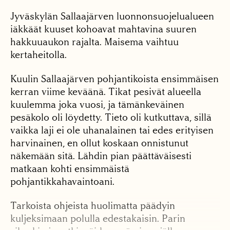
Jyväskylän Sallaajärven luonnonsuojelualueen
iäkkäät kuuset kohoavat mahtavina suuren
hakkuuaukon rajalta. Maisema vaihtuu
kertaheitolla.
Kuulin Sallaajärven pohjantikoista ensimmäisen
kerran viime keväänä. Tikat pesivät alueella
kuulemma joka vuosi, ja tämänkeväinen
pesäkolo oli löydetty. Tieto oli kutkuttava, sillä
vaikka laji ei ole uhanalainen tai edes erityisen
harvinainen, en ollut koskaan onnistunut
näkemään sitä. Lähdin pian päättäväisesti
matkaan kohti ensimmäistä
pohjantikkahavaintoani.
Tarkoista ohjeista huolimatta päädyin
kuljeksimaan polulla edestakaisin. Parin