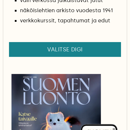
vain verkossa julkaistavat jutut
näköislehtien arkisto vuodesta 1941
verkkokurssit, tapahtumat ja edut
VALITSE DIGI