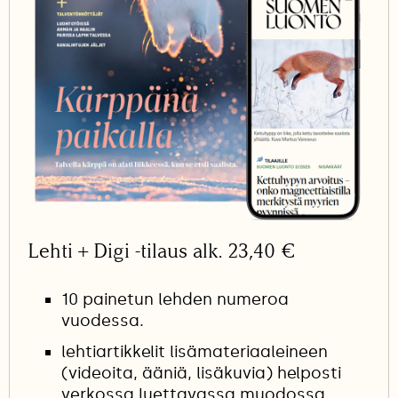
Lehti + Digi -tilaus alk. 23,40 €
10 painetun lehden numeroa
vuodessa.
lehtiartikkelit lisämateriaaleineen
(videoita, ääniä, lisäkuvia) helposti
verkossa luettavassa muodossa