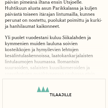
päivän pimeänä iltana ensin Utsjoelle.
Huhtikuun alusta asun Parikkalassa ja kuljen
päivästä toiseen itärajan lintumailla, kunnes
perunat on nostettu, puolukat poimittu ja kurki-
ja hanhilaumat kaikonneet.
Yli puolet vuodestani kuluu Siikalahden ja
kymmenien muiden lauluna soivien
kosteikkojen ja hymyilevien lehtojen
kesälintulaskennoissa, laatokankarjalaisten
lintulaumojen huumassa. Ilomantsin
suursoiden, salaisten kuusikomeroiden ja
rosvohotujen pysähtyneessä rauhassa etsin
erämaan ominta. Pikku- ja ison kesän taitteessa
kävin Lapin katolla uudestaan ihailemassa
tunturihaukkojen uutta sukupolvea, juuri
TILAAJILLE
nousemassa hapuileville siivilleen. Kevättalvella
näin ne säihkeenä emojen silmissä, kuulin