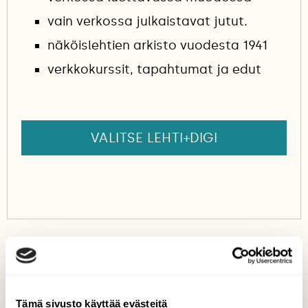
vain verkossa julkaistavat jutut.
näköislehtien arkisto vuodesta 1941
verkkokurssit, tapahtumat ja edut
VALITSE LEHTI+DIGI
KALASÄÄSKI
PETOLINNUT
SÄÄKSI
Tämä sivusto käyttää evästeitä