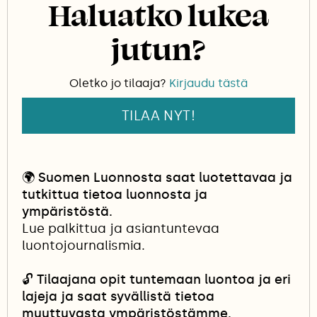
Haluatko lukea
kallioista kaikuvina kesyttöminä huutoina.
jutun?
Oletko jo tilaaja?
Kirjaudu tästä
TILAA NYT!
🌍
Suomen Luonnosta saat luotettavaa ja
tutkittua tietoa luonnosta ja
ympäristöstä.
Lue palkittua ja asiantuntevaa
luontojournalismia.
🔓
Tilaajana opit tuntemaan luontoa ja eri
lajeja ja saat syvällistä tietoa
muuttuvasta ympäristöstämme.