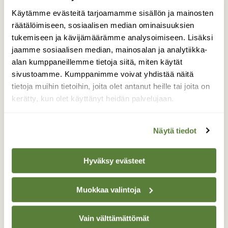
Käytämme evästeitä tarjoamamme sisällön ja mainosten
räätälöimiseen, sosiaalisen median ominaisuuksien
Tilaa Suomen Luonto
tukemiseen ja kävijämäärämme analysoimiseen. Lisäksi
jaamme sosiaalisen median, mainosalan ja analytiikka-
Tue ajankohtaista ja asiantuntevaa
alan kumppaneillemme tietoja siitä, miten käytät
luonto- ja ympäristöjournalismia.
sivustoamme. Kumppanimme voivat yhdistää näitä
Tilaa Suomen Luonto ja tule mukaan
tietoja muihin tietoihin, joita olet antanut heille tai joita on
luonnonystävien joukkoon!
kerätty, kun olet käyttänyt heidän palvelujaan.
Alk. 3 numeroa 23,40 €.
Näytä tiedot
Tilaa nyt!
Hyväksy evästeet
Muokkaa valintoja
Vain välttämättömät
Lisää aiheesta