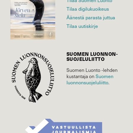
Tilaa digilukuoikeus
Äänestä parasta juttua
Tilaa uutiskirje
SUOMEN LUONNON­
SUOJELU­LIITTO
Suomen Luonto -lehden
Suomen
kustantaja on
luonnonsuojelu­liitto
.