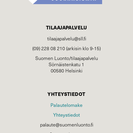
TILAAJAPALVELU
tilaajapalvelu@sll.fi
(09) 228 08 210 (arkisin klo 9-15)
Suomen Luonto/tilaajapalvelu
Sörnäistenkatu 1
00580 Helsinki
YHTEYSTIEDOT
Palautelomake
Yhteystiedot
palaute@suomenluonto.fi