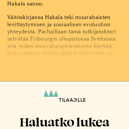
Hakala sanoo.
Väitöskirjansa Hakala teki muurahaisten
levittäytymisen ja sosiaalisen evoluution
yhteydestä. Parhaillaan tämä tutkijatohtori
selvittää Fribourgin yliopistossa Sveitsissä
sitä, miten muurahaisyhteiskunta käyttää
kupunesteen molekyylejä kehittymisen ja
käyttäytymisen säätelyssä.
TILAAJILLE
Haluatko lukea