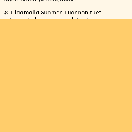
🌿 Tilaamalla Suomen Luonnon tuet
kotimaista luonnonsuojelutyötä.
Tuottomme käytetään Suomen
luonnonsuojeluliiton työhön.
📌
Tilaa nyt!