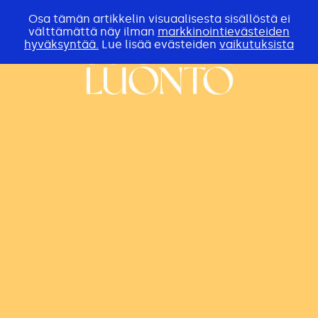
Osa tämän artikkelin visuaalisesta sisällöstä ei
välttämättä näy ilman
markkinointievästeiden
hyväksyntää.
Lue lisää evästeiden
vaikutuksista