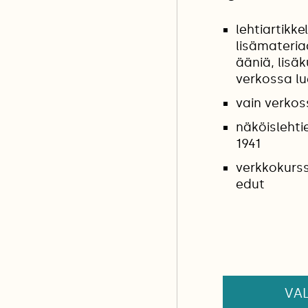
lehtiartikkel
lisämateria
ääniä, lisäk
verkossa l
vain verkos
näköislehti
1941
verkkokurss
edut
VAL