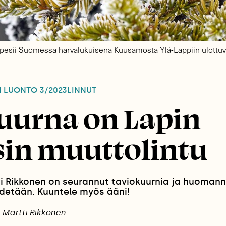
pesii Suomessa harvalukuisena Kuusamosta Ylä-Lappiin ulottuval
N LUONTO
3/2023
LINNUT
uurna on Lapin
sin muuttolintu
i Rikkonen on seurannut taviokuurnia ja huomann
iedetään. Kuuntele myös ääni!
: Martti Rikkonen