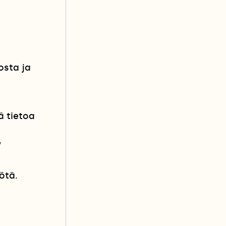
osta ja
ä tietoa
,
ötä.