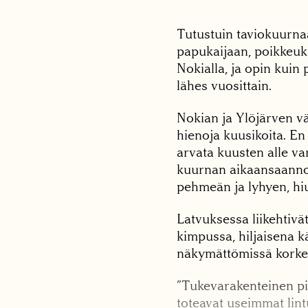
Tutustuin taviokuurna
papukaijaan, poikkeukse
Nokialla, ja opin kuin
lähes vuosittain.
Nokian ja Ylöjärven vä
hienoja kuusikoita. E
arvata kuusten alle va
kuurnan aikaansaanno
pehmeän ja lyhyen, hi
Latvuksessa liikehtivä
kimpussa, hiljaisena kä
näkymättömissä korkeal
”Tukevarakenteinen pi
toteavat useimmat lint