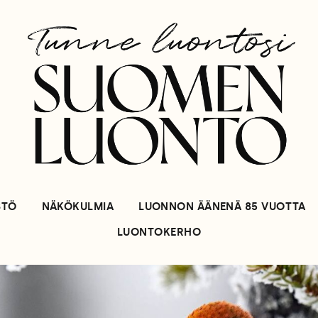
STÖ
NÄKÖKULMIA
LUONNON ÄÄNENÄ 85 VUOTTA
LUONTOKERHO