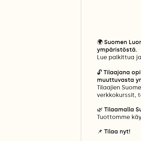
🌍
Suomen Luonn
ympäristöstä.
Lue palkittua j
🔓
Tilaajana opi
muuttuvasta y
Tilaajien Suome
verkkokurssit, 
🌿 Tilaamalla 
Tuottomme käyt
📌
Tilaa nyt!