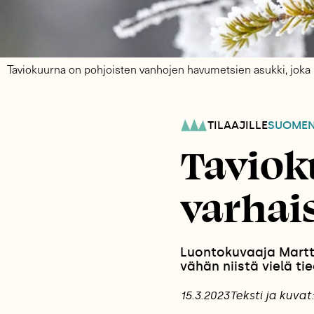
Taviokuurna on pohjoisten vanhojen havumetsien asukki, joka 
TILAAJILLE
SUOME
Taviok
varhai
Luontokuvaaja Martt
vähän niistä vielä t
15.3.2023
Teksti ja kuvat