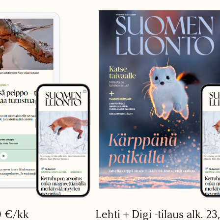
0 €/kk
Lehti + Digi -tilaus alk. 2