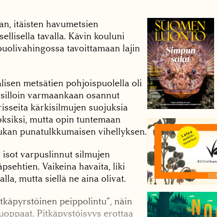
an, itäisten havumetsien
llisella tavalla. Kävin kouluni
 puolivahingossa tavoittamaan lajin
lisen metsätien pohjoispuolella oli
n silloin varmaankaan osannut
risseita kärkisilmujen suojuksia
ksiksi, mutta opin tuntemaan
ukan punatulkkumaisen vihellyksen.
t isot varpuslinnut silmujen
psehtien. Vaikeina havaita, liki
la, mutta siellä ne aina olivat.
tkäpyrstöinen peippolintu”, näin
uoppaat. Pitkäpystöisyys erottaa