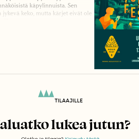
äköisistä käpylinnuista. Sen
jykevä keko, mutta kärjet eivät ole
uilla.
TILAAJILLE
aluatko lukea jutun?