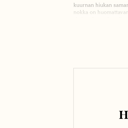
kuurnan hiukan samann
nokka on huomattavan 
ristissä kuten käpylinn
H