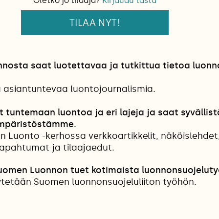
Oletko jo tilaaja?
Kirjaudu tästä
TILAA NYT!
osta saat luotettavaa ja tutkittua tietoa luonn
a asiantuntevaa luontojournalismia.
t tuntemaan luontoa ja eri lajeja ja saat syvällist
mpäristöstämme.
n Luonto -kerhossa verkkoartikkelit, näköislehdet
tapahtumat ja tilaajaedut.
Suomen Luonnon tuet kotimaista luonnonsuojeluty
etään Suomen luonnonsuojeluliiton työhön.