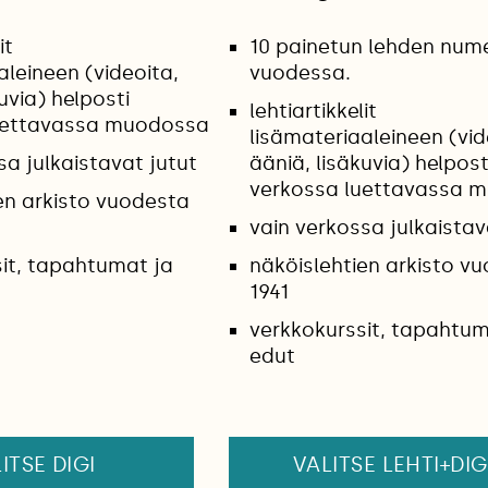
it
10 painetun lehden num
aleineen (videoita,
vuodessa.
uvia) helposti
lehtiartikkelit
uettavassa muodossa
lisämateriaaleineen (vid
sa julkaistavat jutut
ääniä, lisäkuvia) helpost
verkossa luettavassa 
en arkisto vuodesta
vain verkossa julkaistav
it, tapahtumat ja
näköislehtien arkisto v
1941
verkkokurssit, tapahtum
edut
ITSE DIGI
VALITSE LEHTI+DIG