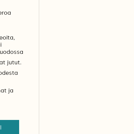
eroa
eoita,
i
muodossa
at jutut.
uodesta
at ja
I