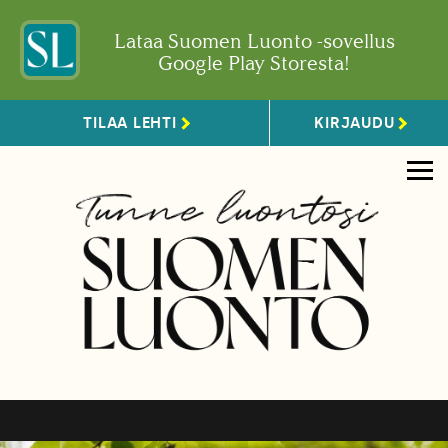
Lataa Suomen Luonto -sovellus
Google Play Storesta!
TILAA LEHTI
KIRJAUDU