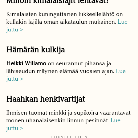
Milloin kimalaislajit lentävät?
Kimalaisten kuningattarien liikkeellelähtö on
kullakin lajilla oman aikataulun mukainen.
Lue
juttu >
Hämärän kulkija
Heikki Willamo
on seurannut pihansa ja
lähiseudun mäyrien elämää vuosien ajan.
Lue
juttu >
Haahkan henkivartijat
Ihmisen tuomat minkki ja supikoira vaarantavat
monen uhanalaisenkin linnun pesinnät.
Lue
juttu >
TUTUSTU LEHTEEN