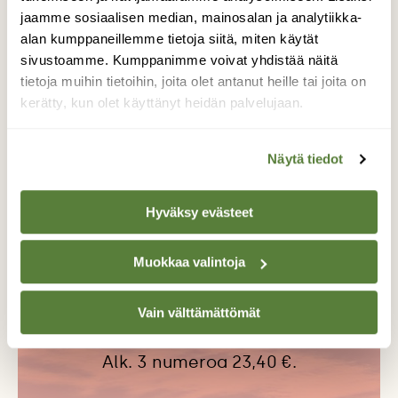
juttu >
jaamme sosiaalisen median, mainosalan ja analytiikka-
alan kumppaneillemme tietoja siitä, miten käytät
Maja saaressa
sivustoamme. Kumppanimme voivat yhdistää näitä
tietoja muihin tietoihin, joita olet antanut heille tai joita on
Lounaissaariston kalamajat kertovat vanhasta
kerätty, kun olet käyttänyt heidän palvelujaan.
kalastuskulttuurista.
Lue juttu >
Näytä tiedot
Hyväksy evästeet
Tilaa Suomen Luonto
Tue ajankohtaista ja asiantuntevaa
Muokkaa valintoja
luonto- ja ympäristöjournalismia.
Tilaa Suomen Luonto ja tule mukaan
Vain välttämättömät
luonnonystävien joukkoon!
Alk. 3 numeroa 23,40 €.