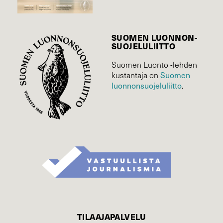
SUOMEN LUONNON­
SUOJELU­LIITTO
Suomen Luonto -lehden
kustantaja on
Suomen
luonnonsuojelu­liitto
.
TILAAJAPALVELU