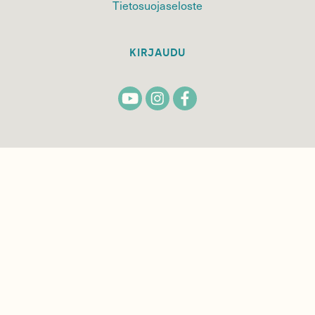
Tietosuojaseloste
KIRJAUDU
TILAA
SUOMEN
LUONNON
UUTIS­KIRJE
Sähköpostiosoite