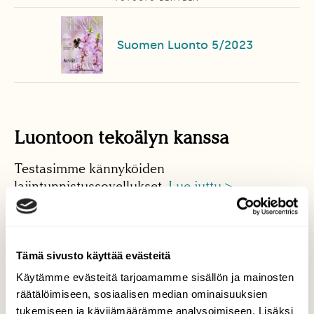
Suomen Luonto 5/2023
Luontoon tekoälyn kanssa
Testasimme kännyköiden
lajintunnistussovellukset.
Lue juttu >
Pyrstötiaisten turva on hyvin
naamioitu pesä
Tämä sivusto käyttää evästeitä
Käytämme evästeitä tarjoamamme sisällön ja mainosten
Pyrstötiaisen pesä on taidokas luomus, jossa
räätälöimiseen, sosiaalisen median ominaisuuksien
hämähäkinseitilläkin on tärkeä tehtävänsä.
Lue
tukemiseen ja kävijämäärämme analysoimiseen. Lisäksi