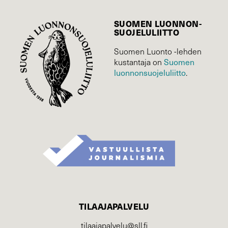
SUOMEN LUONNON­
SUOJELU­LIITTO
Suomen Luonto -lehden
Suomen
kustantaja on
luonnonsuojelu­liitto
.
TILAAJAPALVELU
tilaajapalvelu@sll.fi