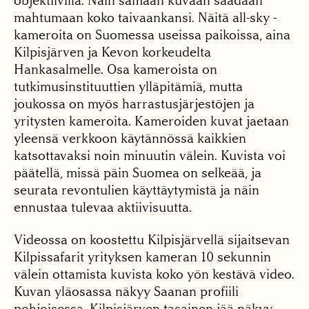
objektiivilla. Näin samaan kuvaan saadaan
mahtumaan koko taivaankansi. Näitä all-sky -
kameroita on Suomessa useissa paikoissa, aina
Kilpisjärven ja Kevon korkeudelta
Hankasalmelle. Osa kameroista on
tutkimusinstituuttien ylläpitämiä, mutta
joukossa on myös harrastusjärjestöjen ja
yritysten kameroita. Kameroiden kuvat jaetaan
yleensä verkkoon käytännössä kaikkien
katsottavaksi noin minuutin välein. Kuvista voi
päätellä, missä päin Suomea on selkeää, ja
seurata revontulien käyttäytymistä ja näin
ennustaa tulevaa aktiivisuutta.
Videossa on koostettu Kilpisjärvellä sijaitsevan
Kilpissafarit yrityksen kameran 10 sekunnin
välein ottamista kuvista koko yön kestävä video.
Kuvan yläosassa näkyy Saanan profiili
pohjoisessa, Kilpisjärven tasainen jää näkyy