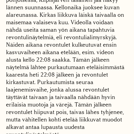
lännen suunnassa. Kellonaika juoksee kuvan
alareunassa. Kirkas liikkuva läiskä taivaalla on
maisemaa valaiseva kuu. Videolla voidaan
nähdä useita saman yön aikana tapahtuvia
revontulinäytelmiä, eli revontulialimyrskyjä.
Näiden aikana revontulet kulkeutuvat ensin
kasvuvaiheen aikana etelään, esim. videon
alusta kello 22:08 saakka. Tämän jälkeen
näytelmä lähtee purkautumaan eteläisimmästä
kaaresta heti 22:08 jälkeen ja revontulet
kirkastuvat. Purkautumista seuraa
laajenemisvaihe, jonka alussa revontulet
täyttävät taivaan ja taivaalla nähdään hyvin
erilaisia muotoja ja värejä. Tämän jälkeen
revontulet hiipuvat pois, taivas lähes tyhjenee,
mutta vähitellen kohti etelää liikkuvat muodot
alkavat antaa lupausta uudesta