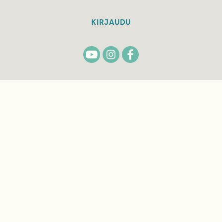
KIRJAUDU
TILAA
SUOMEN
LUONNON
UUTIS­KIRJE
Sähköpostiosoite
Hyväksyn tietojeni käytön uutiskirjeen