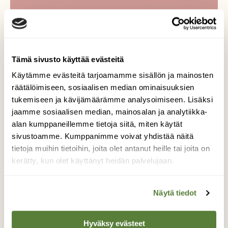
Tue ajankohtaista ja asiantuntevaa
luonto- ja ympäristöjournalismia.
Tilaa Suomen Luonto ja tule mukaan
luonnonystävien joukkoon!
Tämä sivusto käyttää evästeitä
Alk. 3 numeroa 23,40 €.
Käytämme evästeitä tarjoamamme sisällön ja mainosten
räätälöimiseen, sosiaalisen median ominaisuuksien
tukemiseen ja kävijämäärämme analysoimiseen. Lisäksi
Tilaa nyt!
jaamme sosiaalisen median, mainosalan ja analytiikka-
alan kumppaneillemme tietoja siitä, miten käytät
sivustoamme. Kumppanimme voivat yhdistää näitä
tietoja muihin tietoihin, joita olet antanut heille tai joita on
kerätty, kun olet käyttänyt heidän palvelujaan.
Lisää aiheesta
Näytä tiedot
Hyväksy evästeet