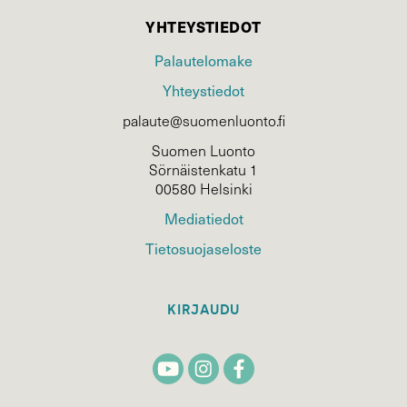
YHTEYSTIEDOT
Palautelomake
Yhteystiedot
palaute@suomenluonto.fi
Suomen Luonto
Sörnäistenkatu 1
00580 Helsinki
Mediatiedot
Tietosuojaseloste
KIRJAUDU