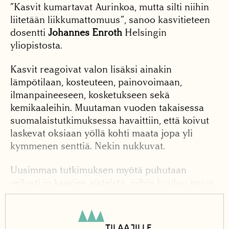
”Kasvit kumartavat Aurinkoa, mutta silti niihin
liitetään liikkumattomuus”, sanoo kasvitieteen
dosentti
Johannes Enroth
Helsingin
yliopistosta.
Kasvit reagoivat valon lisäksi ainakin
lämpötilaan, kosteuteen, painovoimaan,
ilmanpaineeseen, kosketukseen sekä
kemikaaleihin. Muutaman vuoden takaisessa
suomalaistutkimuksessa havaittiin, että koivut
laskevat oksiaan yöllä kohti maata jopa yli
kymmenen senttiä. Nekin nukkuvat.
Uusimman tutkimuksen myötä puhutaan
reilusti jo kasvien aisteista, joihin kuuluu muun
muassa kyky aistia äänen taajuuksia.
TILAAJILLE