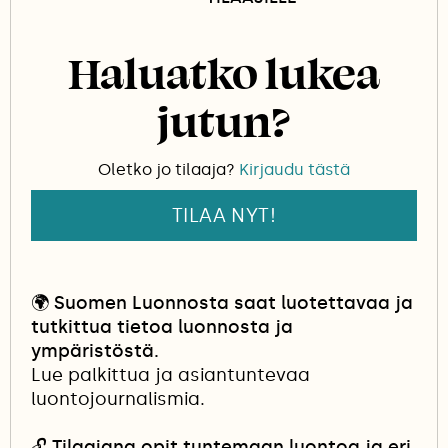
Haluatko lukea
jutun?
Oletko jo tilaaja?
Kirjaudu tästä
TILAA NYT!
🌍
Suomen Luonnosta saat luotettavaa ja
tutkittua tietoa luonnosta ja
ympäristöstä.
Lue palkittua ja asiantuntevaa
luontojournalismia.
🔓
Tilaajana opit tuntemaan luontoa ja eri