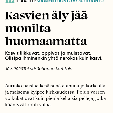
TILAAJILLE
SUOMEN LUONTO
5/2020
LUONTO
Kasvien äly jää
monilta
huomaamatta
Kasvit liikkuvat, oppivat ja muistavat.
Olisipa ihminenkin yhtä nerokas kuin kasvi.
10.6.2020
Teksti: Johanna Mehtola
Aurinko paistaa kesäisenä aamuna jo korkealta
ja maisema kylpee kirkkaudessa. Polun varren
voikukat ovat kuin pieniä keltaisia peilejä, jotka
kääntyvät kohti valoa.