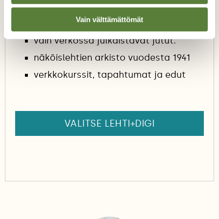
(videoita, ääniä, lisäkuvia) helposti
Vain välttämättömät
verkossa luettavassa muodossa
vain verkossa julkaistavat jutut.
näköislehtien arkisto vuodesta 1941
verkkokurssit, tapahtumat ja edut
VALITSE LEHTI+DIGI