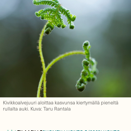
Kivikkoalvejuuri aloittaa kasvunsa kiertymällä pieneltä
rullalta auki. Kuva: Taru Rantala