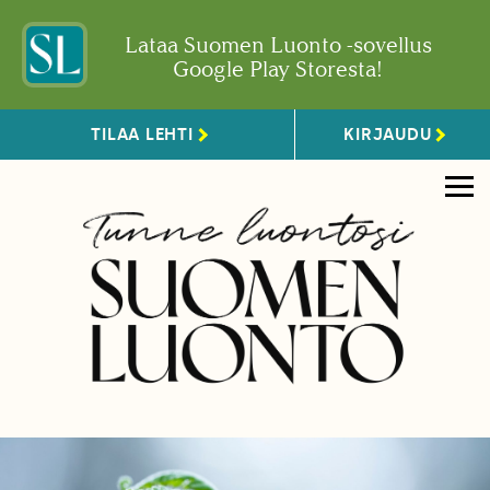
Lataa Suomen Luonto -sovellus
Google Play Storesta!
TILAA LEHTI
KIRJAUDU