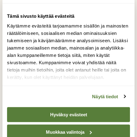
Tämä sivusto käyttää evästeitä
Käytämme evästeitä tarjoamamme sisällön ja mainosten
räätälöimiseen, sosiaalisen median ominaisuuksien
tukemiseen ja kävijämäärämme analysoimiseen. Lisäksi
jaamme sosiaalisen median, mainosalan ja analytiikka-
alan kumppaneillemme tietoja siitä, miten käytät
sivustoamme. Kumppanimme voivat yhdistää näitä
tietoja muihin tietoihin, joita olet antanut heille tai joita on
kerätty, kun olet käyttänyt heidän palvelujaan.
Näytä tiedot
Lehti + Digi -tilaus alk. 23,40 €
Hyväksy evästeet
10 painetun lehden numeroa
vuodessa.
Muokkaa valintoja
lehtiartikkelit lisämateriaaleineen