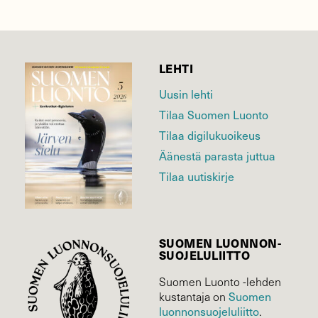
LEHTI
Uusin lehti
Tilaa Suomen Luonto
Tilaa digilukuoikeus
Äänestä parasta juttua
Tilaa uutiskirje
SUOMEN LUONNON­
SUOJELU­LIITTO
Suomen Luonto -lehden
Suomen
kustantaja on
luonnonsuojelu­liitto
.