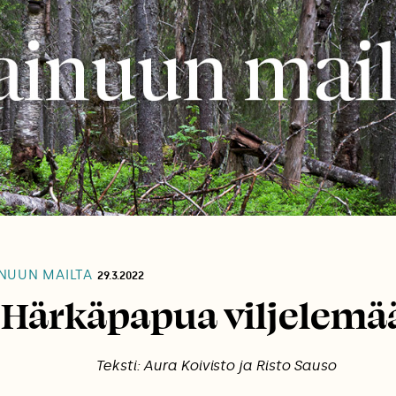
NUUN MAILTA
29.3.2022
Härkäpapua viljelemä
Teksti: Aura Koivisto ja Risto Sauso