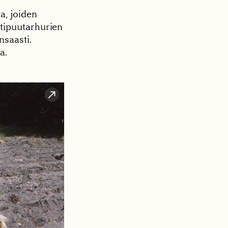
a, joiden
tipuutarhurien
nsaasti.
a.
