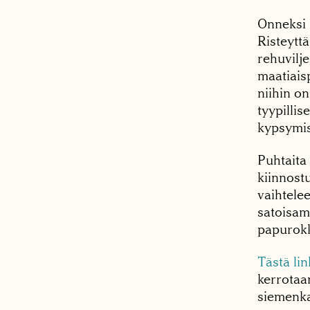
Onneksi 
Risteyttä
rehuvilje
maatiais
niihin on
tyypillis
kypsymisa
Puhtaita 
kiinnost
vaihtele
satoisam
papurokka
Tästä lin
kerrotaa
siemenka