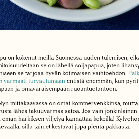
u on kokenut meillä Suomessa uuden tulemisen, eikä
pitoisuudeltaan se on lähellä soijapapua, joten lihan
iseen se tarjoaa hyvän kotimaisen vaihtoehdon.
Pal
in varmasti turvautumaan
entistä enemmän, kun pyrit
pään ja omavaraisempaan ruoantuotantoon.
jelyn mittakaavassa on omat kommervenkkinsa, mutta 
usta lähes takuuvarmaa satoa. Jos vain jonkinlainen
, oman härkiksen viljelyä kannattaa kokeilla! Kylvöh
eväällä, sillä taimet kestävät jopa pientä pakkasta.