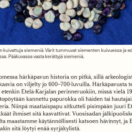
 kuivattuja siemeniä. Värit tummuvat siementen kuivuessa ja e
sa. Pääkuvassa vasta kerättyjä siemeniä.
messa härkäpavun historia on pitkä, sillä arkeologis
asvia on viljelty jo 600–700-luvuilla. Härkäpavusta 
 etenkin Etelä-Karjalan perinneruokiin, missä vielä 1
itopöytään kannettu papurokka oli häiden tai hautaja
ria. Niinpä maatiaispapu sitkutteli pisimpään juuri Et
käät ihmiset sitä kasvattivat. Vuosisadan jälkipuolis
lta maastamme käytännöllisesti katsoen hävinnyt, ja E
akin sitä löytyi enää syrjäkylistä.