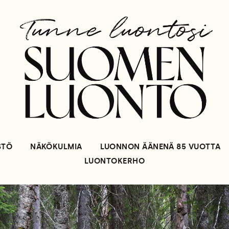
STÖ
NÄKÖKULMIA
LUONNON ÄÄNENÄ 85 VUOTTA
LUONTOKERHO