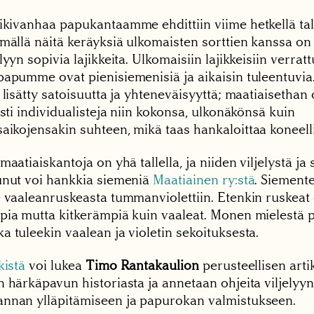
ikivanhaa papukantaamme ehdittiin viime hetkellä tal
mällä näitä keräyksiä ulkomaisten sorttien kanssa on 
lyyn sopivia lajikkeita. Ulkomaisiin lajikkeisiin verrat
papumme ovat pienisiemenisiä ja aikaisin tuleentuvia
 lisätty satoisuutta ja yhteneväisyyttä; maatiaisethan 
esti individualisteja niin kokonsa, ulkonäkönsä kuin
ikojensakin suhteen, mikä taas hankaloittaa koneellis
maatiaiskantoja on yhä tallella, ja niiden viljelystä ja 
unut voi hankkia siemeniä
Maatiainen ry:stä
. Siemente
e vaaleanruskeasta tummanviolettiin. Etenkin ruskeat
pia mutta kitkerämpiä kuin vaaleat. Monen mielestä 
 tuleekin vaalean ja violetin sekoituksesta.
kistä
voi lukea
Timo Rantakaulion
perusteellisen arti
n härkäpavun historiasta ja annetaan ohjeita viljelyy
nnan ylläpitämiseen ja papurokan valmistukseen.