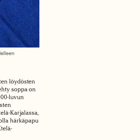
delleen
ten löydösten
tehty soppa on
900-luvun
isten
elä-Karjalassa,
kolla härkäpapu
telä-