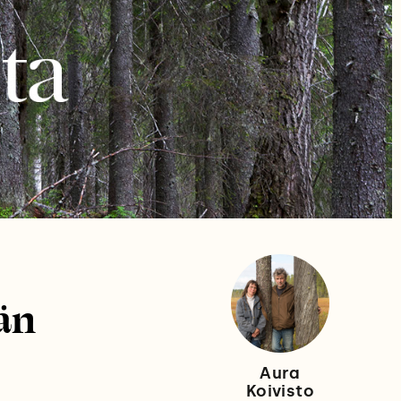
än
Aura
Koivisto