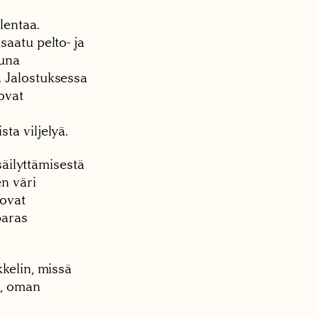
lentaa.
saatu pelto- ja
tuna
. Jalostuksessa
ovat
ta viljelyä.
säilyttämisestä
n väri
 ovat
paras
kkelin, missä
n, oman