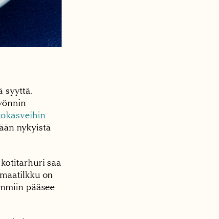
 syyttä.
syönnin
kokasveihin
ään nykyistä
kotitarhuri saa
 maatilkku on
ommiin pääsee