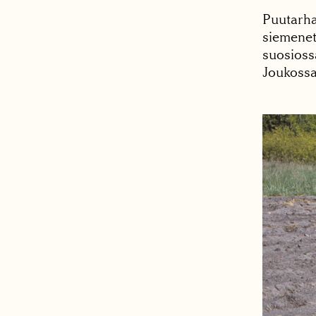
Puutarham
siemenet
suosioss
Joukossa 