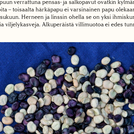
uun verrattuna pensas- ja salkopavut ovatkin kylmä
ta – toisaalta härkäpapu ei varsinainen papu olekaa
 sukuun. Herneen ja linssin ohella se on yksi ihmisk
 viljelykasveja. Alkuperäistä villimuotoa ei edes tun