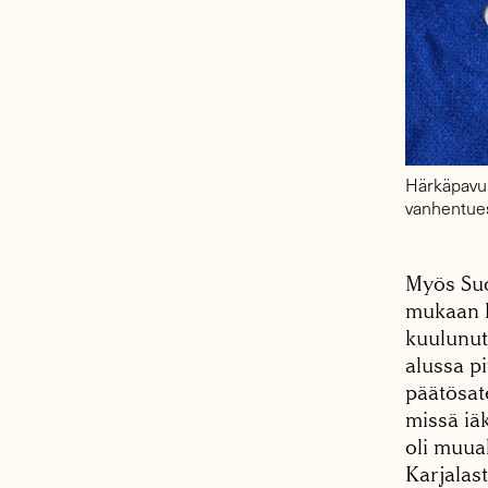
Härkäpavun
vanhentues
Myös Suo
mukaan k
kuulunut
alussa p
päätösate
missä iäk
oli muua
Karjalast