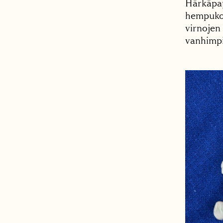
Härkäpap
hempukoi
virnojen
vanhimpia