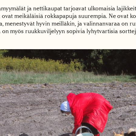
yymälät ja nettikaupat tarjoavat ulkomaisia lajikkeit
 ovat meikäläisiä rokkapapuja suurempia. Ne ovat ko
a, menestyvät hyvin meilläkin, ja valinnanvaraa on ru
on myös ruukkuviljelyyn sopivia lyhytvartisia sorttej