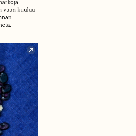
narkoja
n vaan kuuluu
unnan
neta.
