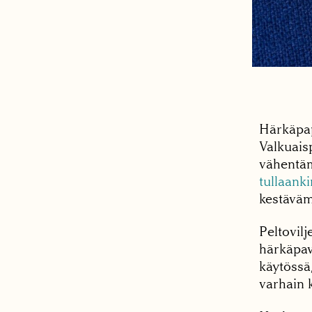
Härkäpap
Valkuais
vähentäm
tullaank
kestäväm
Peltovil
härkäpav
käytössä
varhain k