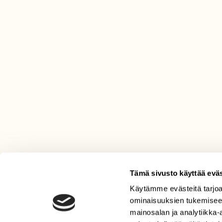
Tämä sivusto käyttää eväs
Käytämme evästeitä tarjoa
LEHTI
ominaisuuksien tukemisee
Uusin lehti
mainosalan ja analytiikka