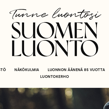
STÖ
NÄKÖKULMIA
LUONNON ÄÄNENÄ 85 VUOTTA
LUONTOKERHO