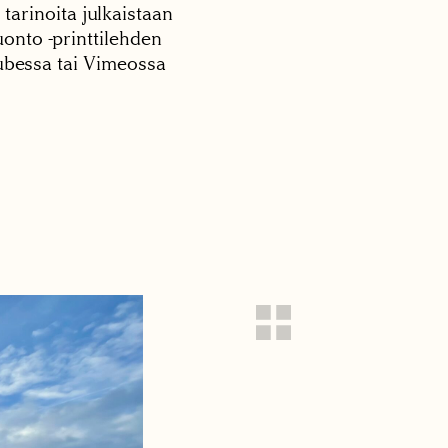
 tarinoita julkaistaan
onto -printtilehden
tubessa tai Vimeossa