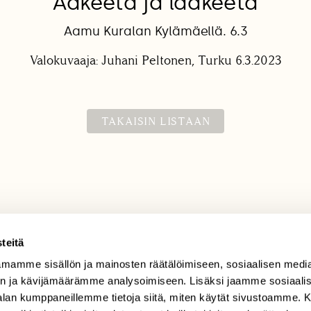
Aakeeta ja laakeeta
Aamu Kuralan Kylämäellä. 6.3
Valokuvaaja: Juhani Peltonen, Turku 6.3.2023
TAKAISIN LISTAAN
teitä
mamme sisällön ja mainosten räätälöimiseen, sosiaalisen medi
TILAAJAPALVELU
n ja kävijämäärämme analysoimiseen. Lisäksi jaamme sosiaali
tilaajapalvelu@sll.fi
-alan kumppaneillemme tietoja siitä, miten käytät sivustoamme