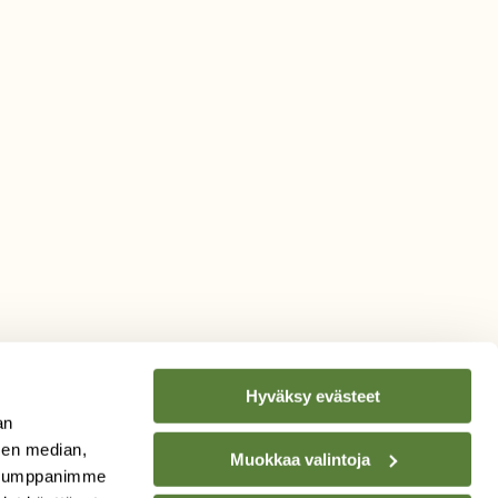
Hyväksy evästeet
an
sen median,
Muokkaa valintoja
. Kumppanimme
TILAA
SUOMEN