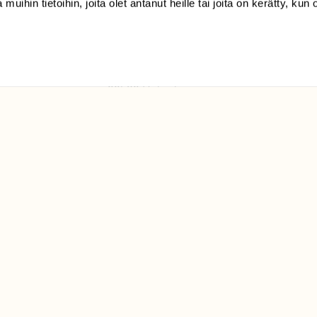
 muihin tietoihin, joita olet antanut heille tai joita on kerätty, kun 
(09) 228 08 210 (arkisin
klo 9-15)
Suomen
Luonto/tilaajapalvelu
Sörnäistenkatu 1
00580 Helsinki
ELU­
YHTEYSTIEDOT
ntaja on
Palautelomake
Yhteystiedot
palaute@suomenluonto.fi
Suomen Luonto
Sörnäistenkatu 1
00580 Helsinki
Mediatiedot
Tietosuojaseloste