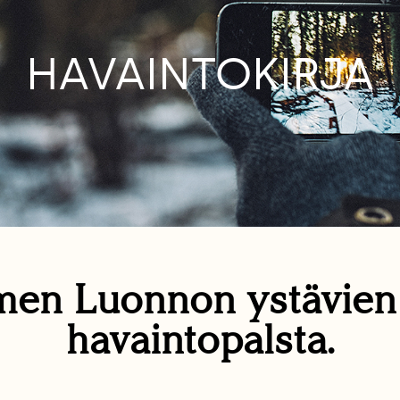
HAVAINTOKIRJA
en Luonnon ystävie
havaintopalsta.