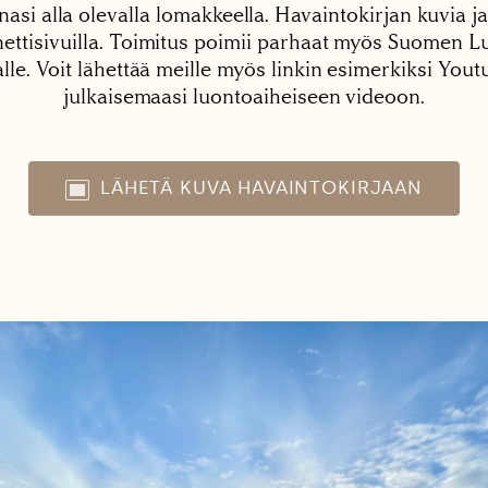
nasi alla olevalla lomakkeella. Havaintokirjan kuvia ja
tisivuilla. Toimitus poimii parhaat myös Suomen Lu
alle. Voit lähettää meille myös linkin esimerkiksi You
julkaisemaasi luontoaiheiseen videoon.
LÄHETÄ KUVA HAVAINTOKIRJAAN