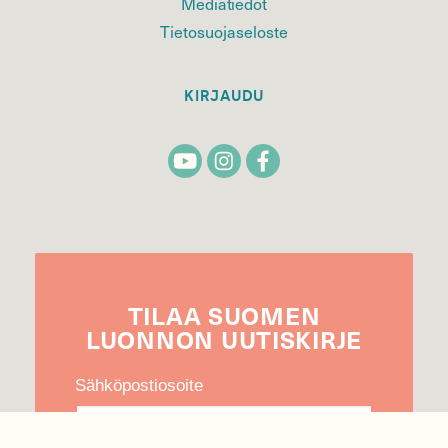
Mediatiedot
Tietosuojaseloste
KIRJAUDU
TILAA
SUOMEN
LUONNON
UUTIS­KIRJE
Sähköpostiosoite