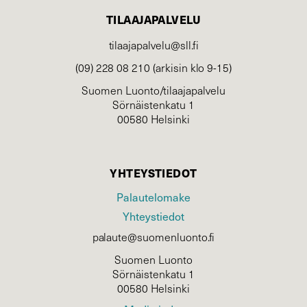
TILAAJAPALVELU
tilaajapalvelu@sll.fi
(09) 228 08 210 (arkisin klo 9-15)
Suomen Luonto/tilaajapalvelu
Sörnäistenkatu 1
00580 Helsinki
YHTEYSTIEDOT
Palautelomake
Yhteystiedot
palaute@suomenluonto.fi
Suomen Luonto
Sörnäistenkatu 1
00580 Helsinki