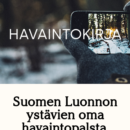
HAVAINTOKIRJA
Suomen Luonnon
ystävien oma
havaintopalsta.