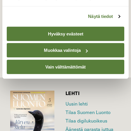
aamu Ruissalossa 18.6.2024 Klo:03.58
Valokuvaaja: Juhani Peltonen, Turku 18.6.2024
Näytä tiedot
Hyväksy evästeet
TAKAISIN LISTAAN
Muokkaa valintoja
Vain välttämättömät
LEHTI
Uusin lehti
Tilaa Suomen Luonto
Tilaa digilukuoikeus
Äänestä parasta juttua