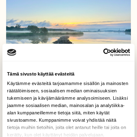
Tämä sivusto käyttää evästeitä
Käytämme evästeitä tarjoamamme sisällön ja mainosten
räätälöimiseen, sosiaalisen median ominaisuuksien
tukemiseen ja kävijämäärämme analysoimiseen. Lisäksi
jaamme sosiaalisen median, mainosalan ja analytiikka-
alan kumppaneillemme tietoja siitä, miten käytät
Aallonmurtaja
sivustoamme. Kumppanimme voivat yhdistää näitä
tietoja muihin tietoihin, joita olet antanut heille tai joita on
Peilityyni meri, utua ja usvaa, tältä näytti
kerätty, kun olet käyttänyt heidän palvelujaan.