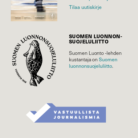
Tilaa uutiskirje
SUOMEN LUONNON­
SUOJELU­LIITTO
Suomen Luonto -lehden
Suomen
kustantaja on
luonnonsuojelu­liitto
.