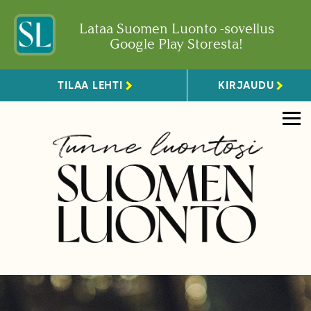
Lataa Suomen Luonto -sovellus
Google Play Storesta!
TILAA LEHTI
KIRJAUDU