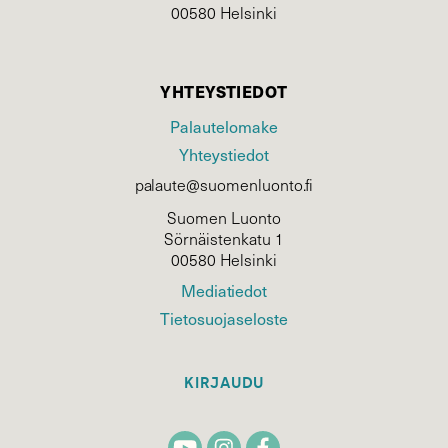
00580 Helsinki
YHTEYSTIEDOT
Palautelomake
Yhteystiedot
palaute@suomenluonto.fi
Suomen Luonto
Sörnäistenkatu 1
00580 Helsinki
Mediatiedot
Tietosuojaseloste
KIRJAUDU