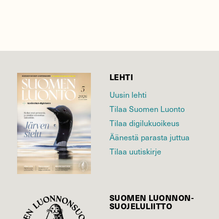
LEHTI
Uusin lehti
Tilaa Suomen Luonto
Tilaa digilukuoikeus
Äänestä parasta juttua
Tilaa uutiskirje
SUOMEN LUONNON­
SUOJELU­LIITTO