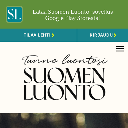
Lataa Suomen Luonto -sovellus
Google Play Storesta!
TILAA LEHTI
KIRJAUDU