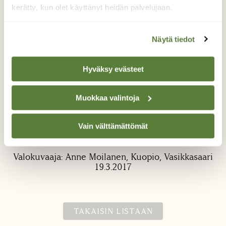
kerätty, kun olet käyttänyt heidän palvelujaan.
Näytä tiedot
Hyväksy evästeet
Aamiainen kahdelle
Muokkaa valintoja
Viiksitimalipari aamiaistamassa Kuopion
Vasikkasaaressa. Aterioinnin lomassa linnut
Vain välttämättömät
kommunikoivat ahkerasti toisilleen.
Valokuvaaja: Anne Moilanen, Kuopio, Vasikkasaari
19.3.2017
TAKAISIN LISTAAN