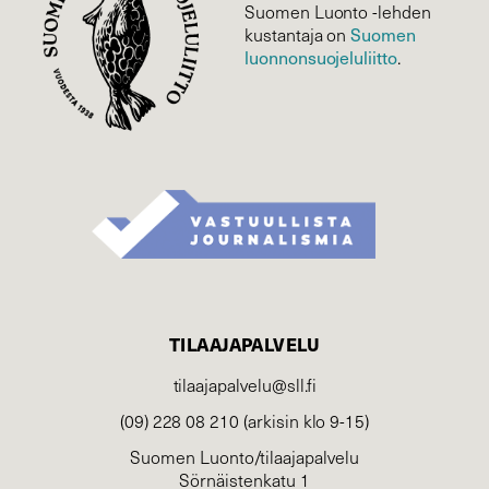
Suomen Luonto -lehden
Suomen
kustantaja on
luonnonsuojelu­liitto
.
TILAAJAPALVELU
tilaajapalvelu@sll.fi
(09) 228 08 210 (arkisin klo 9-15)
Suomen Luonto/tilaajapalvelu
Sörnäistenkatu 1