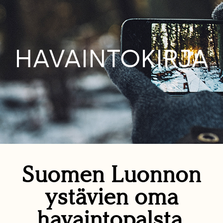
HAVAINTOKIRJA
Suomen Luonnon
ystävien oma
havaintopalsta.