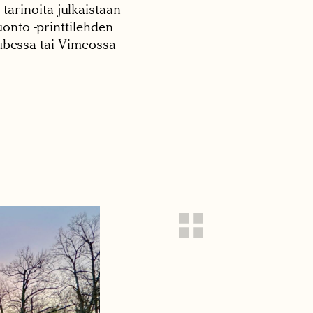
 tarinoita julkaistaan
onto -printtilehden
tubessa tai Vimeossa