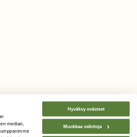
Hyväksy evästeet
an
sen median,
Muokkaa valintoja
. Kumppanimme
TILAA
SUOMEN