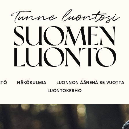
STÖ
NÄKÖKULMIA
LUONNON ÄÄNENÄ 85 VUOTTA
LUONTOKERHO