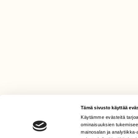
Tämä sivusto käyttää eväs
Käytämme evästeitä tarjoa
LEHTI
ominaisuuksien tukemisee
Uusin lehti
mainosalan ja analytiikka