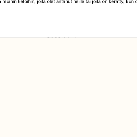
 muihin tietoihin, joita olet antanut heille tai joita on kerätty, kun 
(09) 228 08 210 (arkisin
klo 9-15)
Suomen
Luonto/tilaajapalvelu
Sörnäistenkatu 1
00580 Helsinki
ELU­
YHTEYSTIEDOT
ntaja on
Palautelomake
Yhteystiedot
palaute@suomenluonto.fi
Suomen Luonto
Sörnäistenkatu 1
00580 Helsinki
Mediatiedot
Tietosuojaseloste