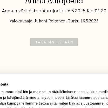
Aamu Aurajoella
Aamun väriloistoa Aurajoella 16.5.2025 Klo:04.20
Valokuvaaja: Juhani Peltonen, Turku 16.5.2025
TAKAISIN LISTAAN
teitä
mamme sisällön ja mainosten räätälöimiseen, sosiaalisen medi
TILAAJAPALVELU
n ja kävijämäärämme analysoimiseen. Lisäksi jaamme sosiaali
tilaajapalvelu@sll.fi
-alan kumppaneillemme tietoja siitä, miten käytät sivustoamme