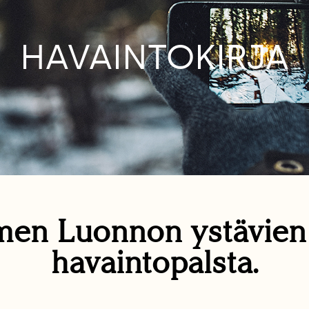
HAVAINTOKIRJA
en Luonnon ystävie
havaintopalsta.