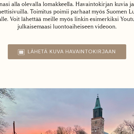
nasi alla olevalla lomakkeella. Havaintokirjan kuvia ja
tisivuilla. Toimitus poimii parhaat myös Suomen Lu
alle. Voit lähettää meille myös linkin esimerkiksi You
julkaisemaasi luontoaiheiseen videoon.
LÄHETÄ KUVA HAVAINTOKIRJAAN