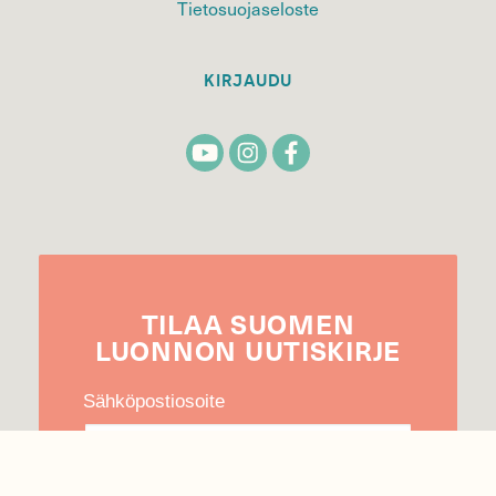
Tietosuojaseloste
KIRJAUDU
TILAA
SUOMEN
LUONNON
UUTIS­KIRJE
Sähköpostiosoite