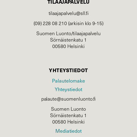
TILAAJAPALVELU
tilaajapalvelu@sll.fi
(09) 228 08 210 (arkisin klo 9-15)
Suomen Luonto/tilaajapalvelu
Sörnäistenkatu 1
00580 Helsinki
YHTEYSTIEDOT
Palautelomake
Yhteystiedot
palaute@suomenluonto.fi
Suomen Luonto
Sörnäistenkatu 1
00580 Helsinki
Mediatiedot