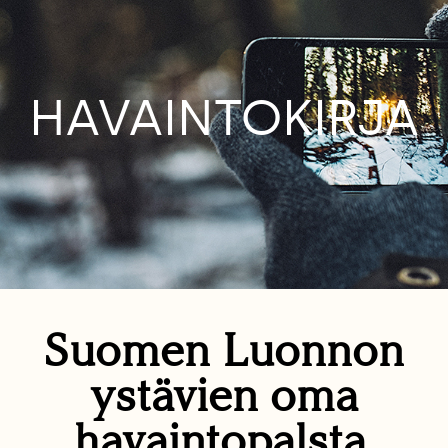
HAVAINTOKIRJA
Suomen Luonnon
ystävien oma
havaintopalsta.