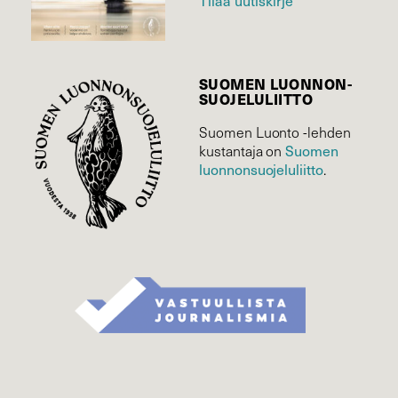
Tilaa uutiskirje
SUOMEN LUONNON­
SUOJELU­LIITTO
Suomen Luonto -lehden
kustantaja on
Suomen
luonnonsuojelu­liitto
.