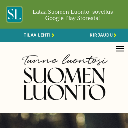
Lataa Suomen Luonto -sovellus
Google Play Storesta!
TILAA LEHTI
KIRJAUDU