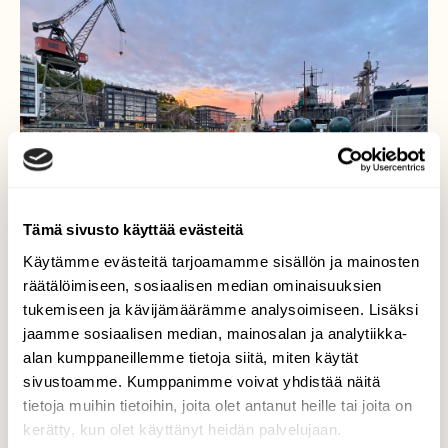
Tämä sivusto käyttää evästeitä
Käytämme evästeitä tarjoamamme sisällön ja mainosten
räätälöimiseen, sosiaalisen median ominaisuuksien
tukemiseen ja kävijämäärämme analysoimiseen. Lisäksi
jaamme sosiaalisen median, mainosalan ja analytiikka-
alan kumppaneillemme tietoja siitä, miten käytät
Aamu Aurajoella
sivustoamme. Kumppanimme voivat yhdistää näitä
tietoja muihin tietoihin, joita olet antanut heille tai joita on
Aamu Aurajoella 26.8.2025
kerätty, kun olet käyttänyt heidän palvelujaan.