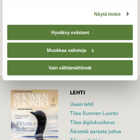
Valokuvaaja: Juhani Peltonen, Turku 26.8.2025
Näytä tiedot
Hyväksy evästeet
TAKAISIN LISTAAN
Muokkaa valintoja
Vain välttämättömät
LEHTI
Uusin lehti
Tilaa Suomen Luonto
Tilaa digilukuoikeus
Äänestä parasta juttua