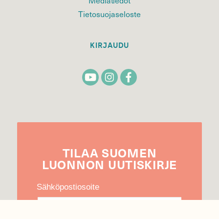
Tietosuojaseloste
KIRJAUDU
TILAA
SUOMEN
LUONNON
UUTIS­KIRJE
Sähköpostiosoite