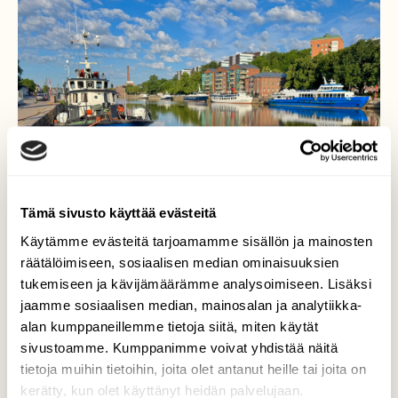
Tämä sivusto käyttää evästeitä
Käytämme evästeitä tarjoamamme sisällön ja mainosten
räätälöimiseen, sosiaalisen median ominaisuuksien
tukemiseen ja kävijämäärämme analysoimiseen. Lisäksi
jaamme sosiaalisen median, mainosalan ja analytiikka-
alan kumppaneillemme tietoja siitä, miten käytät
AAMU AURAJOELLA
sivustoamme. Kumppanimme voivat yhdistää näitä
tietoja muihin tietoihin, joita olet antanut heille tai joita on
Aamu Aurajoella 30.6.2026 Klo:07.00 Turku
kerätty, kun olet käyttänyt heidän palvelujaan.