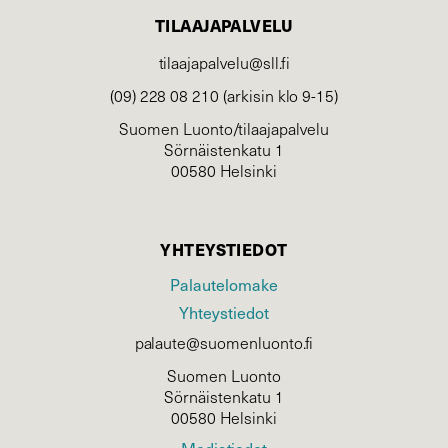
TILAAJAPALVELU
tilaajapalvelu@sll.fi
(09) 228 08 210 (arkisin klo 9-15)
Suomen Luonto/tilaajapalvelu
Sörnäistenkatu 1
00580 Helsinki
YHTEYSTIEDOT
Palautelomake
Yhteystiedot
palaute@suomenluonto.fi
Suomen Luonto
Sörnäistenkatu 1
00580 Helsinki
Mediatiedot