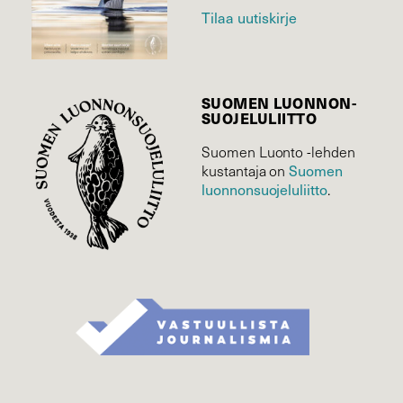
Tilaa uutiskirje
SUOMEN LUONNON­
SUOJELU­LIITTO
Suomen Luonto -lehden
Suomen
kustantaja on
luonnonsuojelu­liitto
.