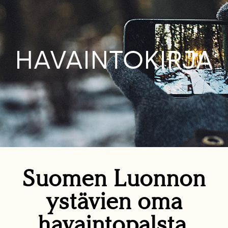
HAVAINTOKIRJA
Suomen Luonnon
ystävien oma
havaintopalsta.