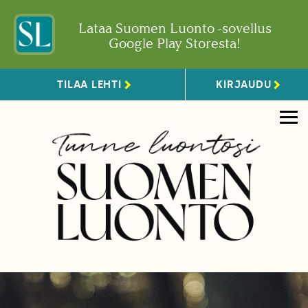
Lataa Suomen Luonto -sovellus
Google Play Storesta!
TILAA LEHTI
KIRJAUDU