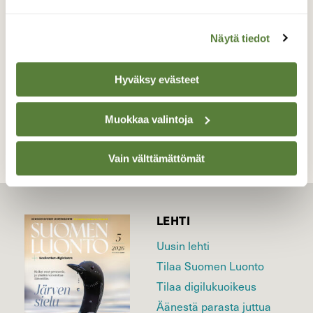
Valokuvaaja: Juhani Peltonen, Aurajoki, Turku
30.6.2026
Näytä tiedot
Hyväksy evästeet
TAKAISIN LISTAAN
Muokkaa valintoja
Vain välttämättömät
LEHTI
Uusin lehti
Tilaa Suomen Luonto
Tilaa digilukuoikeus
Äänestä parasta juttua