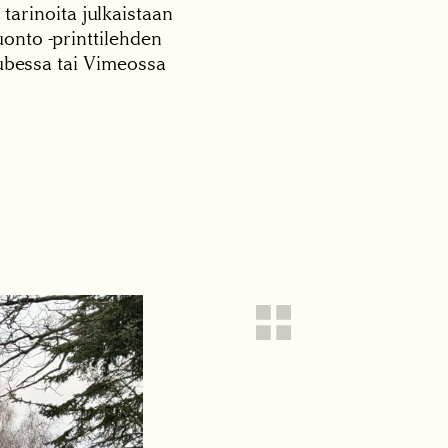
 tarinoita julkaistaan
onto -printtilehden
tubessa tai Vimeossa