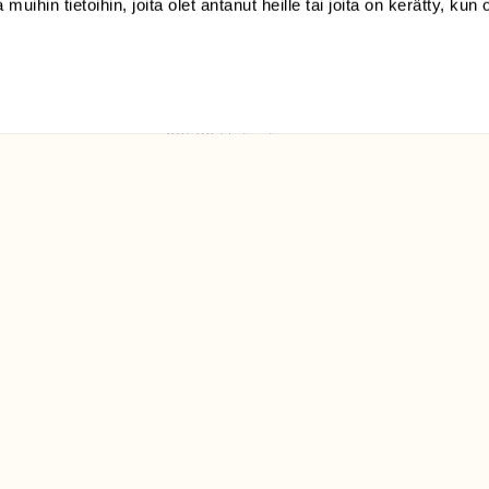
 muihin tietoihin, joita olet antanut heille tai joita on kerätty, kun 
(09) 228 08 210 (arkisin
klo 9-15)
Suomen
Luonto/tilaajapalvelu
Sörnäistenkatu 1
00580 Helsinki
ELU­
YHTEYSTIEDOT
ntaja on
Palautelomake
Yhteystiedot
palaute@suomenluonto.fi
Suomen Luonto
Sörnäistenkatu 1
00580 Helsinki
Mediatiedot
Tietosuojaseloste