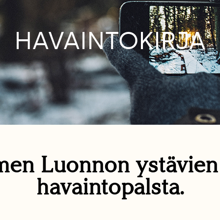
HAVAINTOKIRJA
en Luonnon ystävie
havaintopalsta.