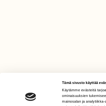
Tämä sivusto käyttää eväs
Käytämme evästeitä tarjoa
LEHTI
ominaisuuksien tukemisee
Uusin lehti
mainosalan ja analytiikka