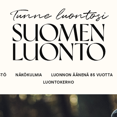
STÖ
NÄKÖKULMIA
LUONNON ÄÄNENÄ 85 VUOTTA
LUONTOKERHO