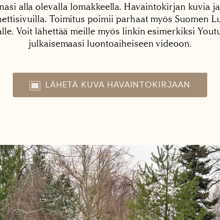
nasi alla olevalla lomakkeella. Havaintokirjan kuvia ja
tisivuilla. Toimitus poimii parhaat myös Suomen Lu
alle. Voit lähettää meille myös linkin esimerkiksi You
julkaisemaasi luontoaiheiseen videoon.
LÄHETÄ KUVA HAVAINTOKIRJAAN