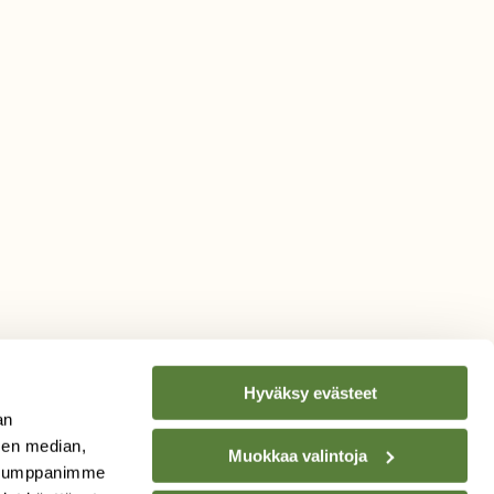
Hyväksy evästeet
an
sen median,
Muokkaa valintoja
. Kumppanimme
TILAA
SUOMEN