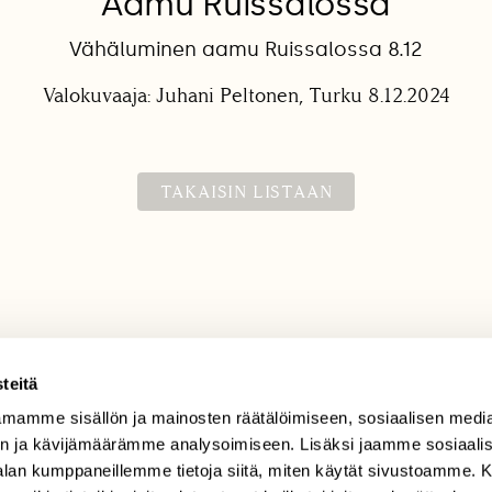
Aamu Ruissalossa
Vähäluminen aamu Ruissalossa 8.12
Valokuvaaja: Juhani Peltonen, Turku 8.12.2024
TAKAISIN LISTAAN
teitä
mamme sisällön ja mainosten räätälöimiseen, sosiaalisen medi
TILAAJAPALVELU
n ja kävijämäärämme analysoimiseen. Lisäksi jaamme sosiaali
tilaajapalvelu@sll.fi
-alan kumppaneillemme tietoja siitä, miten käytät sivustoamme