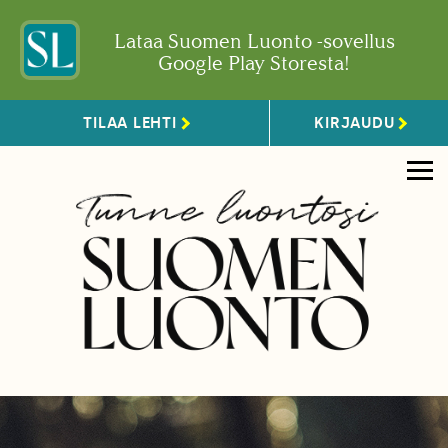
Lataa Suomen Luonto -sovellus
Google Play Storesta!
TILAA LEHTI
KIRJAUDU