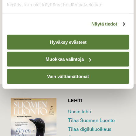
laulujoutsenia.
kerätty, kun olet käyttänyt heidän palvelujaan.
Valokuvaaja: reccu lehtonen, Vilppula 23.10.19
Näytä tiedot
Hyväksy evästeet
TAKAISIN LISTAAN
Muokkaa valintoja
Vain välttämättömät
LEHTI
Uusin lehti
Tilaa Suomen Luonto
Tilaa digilukuoikeus