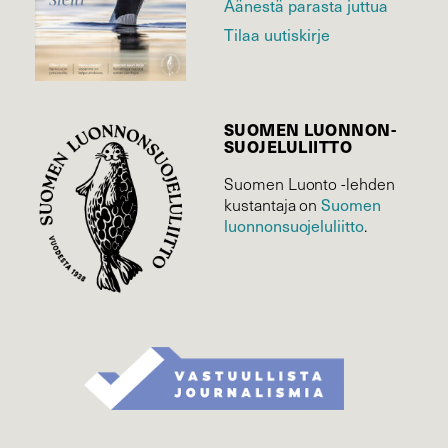
Äänestä parasta juttua
Tilaa uutiskirje
SUOMEN LUONNON­
SUOJELU­LIITTO
Suomen Luonto -lehden
Suomen
kustantaja on
luonnonsuojelu­liitto
.