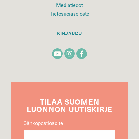
Mediatiedot
Tietosuojaseloste
KIRJAUDU
TILAA
SUOMEN
LUONNON
UUTIS­KIRJE
Sähköpostiosoite