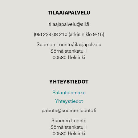
TILAAJAPALVELU
tilaajapalvelu@sll.fi
(09) 228 08 210 (arkisin klo 9-15)
Suomen Luonto/tilaajapalvelu
Sörnäistenkatu 1
00580 Helsinki
YHTEYSTIEDOT
Palautelomake
Yhteystiedot
palaute@suomenluonto.fi
Suomen Luonto
Sörnäistenkatu 1
00580 Helsinki