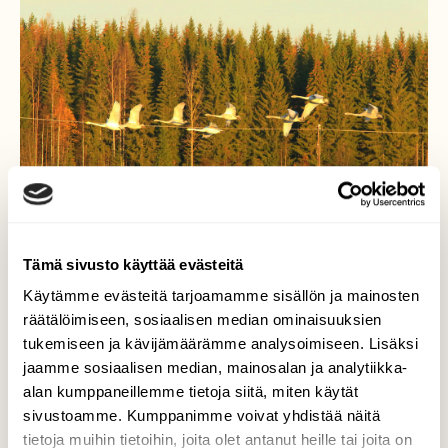
Tämä sivusto käyttää evästeitä
Käytämme evästeitä tarjoamamme sisällön ja mainosten
räätälöimiseen, sosiaalisen median ominaisuuksien
Aamuauringon kultaa
tukemiseen ja kävijämäärämme analysoimiseen. Lisäksi
jaamme sosiaalisen median, mainosalan ja analytiikka-
Joutsenia olin kuvaamassa 23.10.19 ja
alan kumppaneillemme tietoja siitä, miten käytät
aamuaurinko teki oman säväyksen. Tottahan
sivustoamme. Kumppanimme voivat yhdistää näitä
tokkiinsa. Pellolla oli n. 250 yksilöä /
tietoja muihin tietoihin, joita olet antanut heille tai joita on