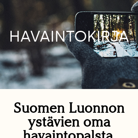
HAVAINTOKIRJA
Suomen Luonnon
ystävien oma
havaintopalsta.