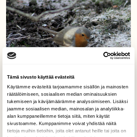
Tämä sivusto käyttää evästeitä
Käytämme evästeitä tarjoamamme sisällön ja mainosten
räätälöimiseen, sosiaalisen median ominaisuuksien
tukemiseen ja kävijämäärämme analysoimiseen. Lisäksi
Aamuauringossa
jaamme sosiaalisen median, mainosalan ja analytiikka-
alan kumppaneillemme tietoja siitä, miten käytät
Punarinta etsi matoja yms. syötävää n. 08
sivustoamme. Kumppanimme voivat yhdistää näitä
maissa.
tietoja muihin tietoihin, joita olet antanut heille tai joita on