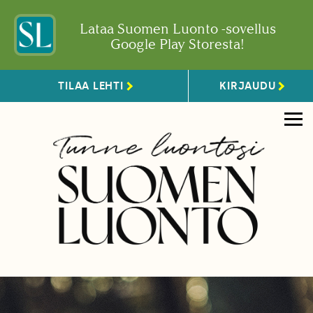
Lataa Suomen Luonto -sovellus
Google Play Storesta!
TILAA LEHTI
KIRJAUDU