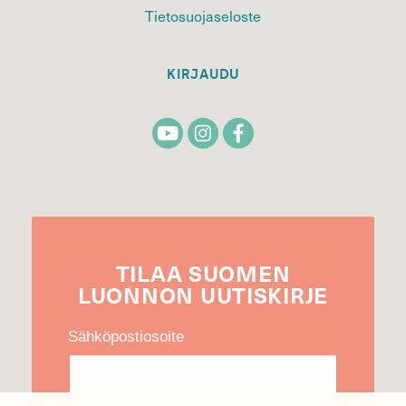
Tietosuojaseloste
KIRJAUDU
TILAA
SUOMEN
LUONNON
UUTIS­KIRJE
Sähköpostiosoite