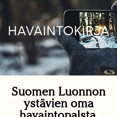
HAVAINTOKIRJA
Suomen Luonnon
ystävien oma
havaintopalsta.