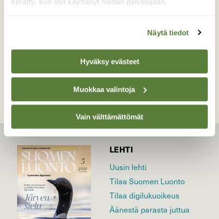
kerätty, kun olet käyttänyt heidän palvelujaan.
Valokuvaaja: Pirkko Siukonen, Tornio, Kiviranta
06.05.2021
Näytä tiedot
TAKAISIN LISTAAN
Hyväksy evästeet
Muokkaa valintoja
Vain välttämättömät
LEHTI
Uusin lehti
Tilaa Suomen Luonto
Tilaa digilukuoikeus
Äänestä parasta juttua