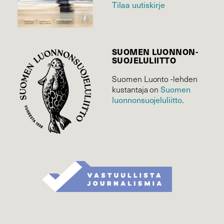
Tilaa uutiskirje
SUOMEN LUONNON­
SUOJELU­LIITTO
Suomen Luonto -lehden
Suomen
kustantaja on
luonnonsuojelu­liitto
.