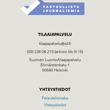
TILAAJAPALVELU
tilaajapalvelu@sll.fi
(09) 228 08 210 (arkisin klo 9-15)
Suomen Luonto/tilaajapalvelu
Sörnäistenkatu 1
00580 Helsinki
YHTEYSTIEDOT
Palautelomake
Yhteystiedot