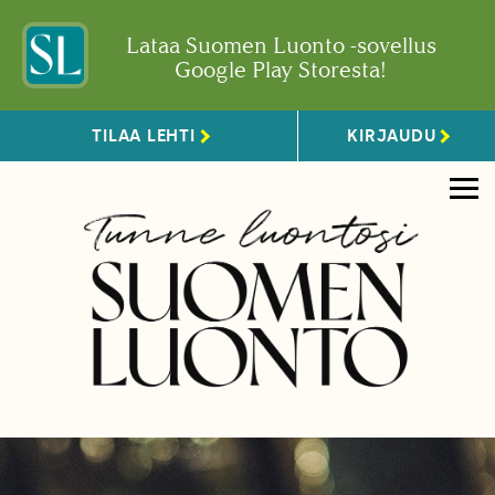
Lataa Suomen Luonto -sovellus
Google Play Storesta!
TILAA LEHTI
KIRJAUDU