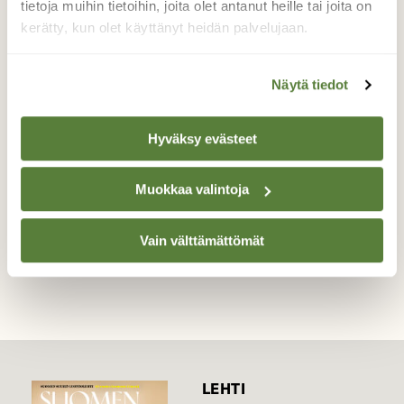
ruohikon valonpisaroin
tietoja muihin tietoihin, joita olet antanut heille tai joita on
kerätty, kun olet käyttänyt heidän palvelujaan.
Toukokuisen aamun kauniita yksityiskohtia.
Kosken rannan pienet kortteet ja ruohikko oli
aamukaste koristellut valonpisaroin.
Näytä tiedot
14.5.2023
Valokuvaaja: Irja Lehtinen, Lempäälä 14.5.2023
Hyväksy evästeet
Muokkaa valintoja
TAKAISIN LISTAAN
Vain välttämättömät
LEHTI