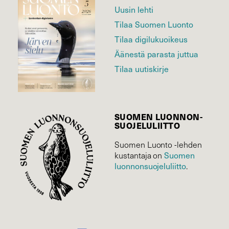
Uusin lehti
Tilaa Suomen Luonto
Tilaa digilukuoikeus
Äänestä parasta juttua
Tilaa uutiskirje
SUOMEN LUONNON­
SUOJELU­LIITTO
Suomen Luonto -lehden
Suomen
kustantaja on
luonnonsuojelu­liitto
.