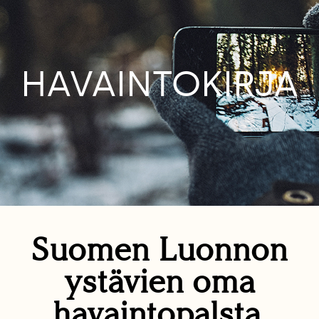
HAVAINTOKIRJA
Suomen Luonnon
ystävien oma
havaintopalsta.