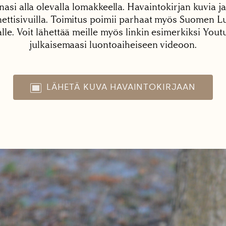
nasi alla olevalla lomakkeella. Havaintokirjan kuvia ja
tisivuilla. Toimitus poimii parhaat myös Suomen Lu
alle. Voit lähettää meille myös linkin esimerkiksi You
julkaisemaasi luontoaiheiseen videoon.
LÄHETÄ KUVA HAVAINTOKIRJAAN