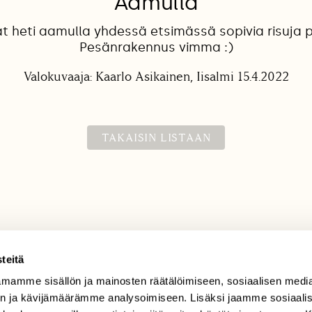
Aamulla
t heti aamulla yhdessä etsimässä sopivia risuja 
Pesänrakennus vimma :)
Valokuvaaja: Kaarlo Asikainen, Iisalmi 15.4.2022
TAKAISIN LISTAAN
teitä
mamme sisällön ja mainosten räätälöimiseen, sosiaalisen medi
TILAAJAPALVELU
n ja kävijämäärämme analysoimiseen. Lisäksi jaamme sosiaali
tilaajapalvelu@sll.fi