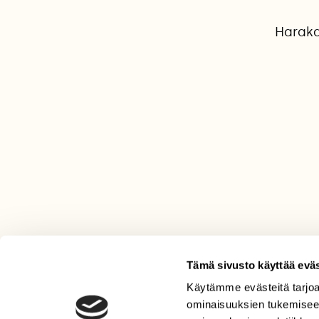
Haraka
Tämä sivusto käyttää eväs
Käytämme evästeitä tarjoa
LEHTI
ominaisuuksien tukemisee
Uusin lehti