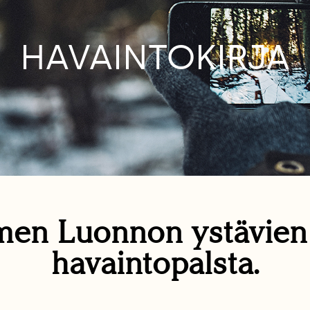
HAVAINTOKIRJA
en Luonnon ystävie
havaintopalsta.