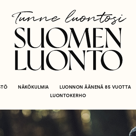
STÖ
NÄKÖKULMIA
LUONNON ÄÄNENÄ 85 VUOTTA
LUONTOKERHO