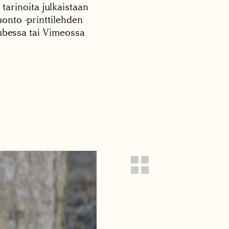
 tarinoita julkaistaan
onto -printtilehden
tubessa tai Vimeossa