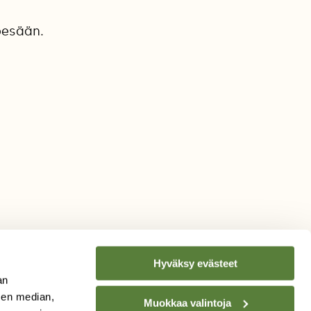
pesään.
Hyväksy evästeet
an
sen median,
Muokkaa valintoja