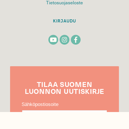
Tietosuojaseloste
KIRJAUDU
TILAA
SUOMEN
LUONNON
UUTIS­KIRJE
Sähköpostiosoite