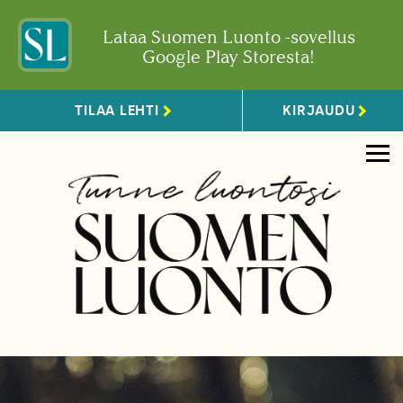
Lataa Suomen Luonto -sovellus
Google Play Storesta!
TILAA LEHTI
KIRJAUDU