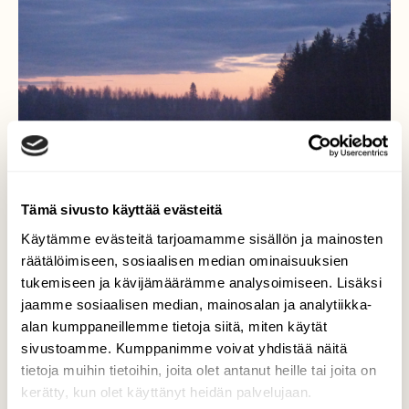
Tämä sivusto käyttää evästeitä
Käytämme evästeitä tarjoamamme sisällön ja mainosten
räätälöimiseen, sosiaalisen median ominaisuuksien
tukemiseen ja kävijämäärämme analysoimiseen. Lisäksi
jaamme sosiaalisen median, mainosalan ja analytiikka-
alan kumppaneillemme tietoja siitä, miten käytät
Aamulla varhain
sivustoamme. Kumppanimme voivat yhdistää näitä
tietoja muihin tietoihin, joita olet antanut heille tai joita on
Ulappa on jälleen vapaa jäistä.
kerätty, kun olet käyttänyt heidän palvelujaan.