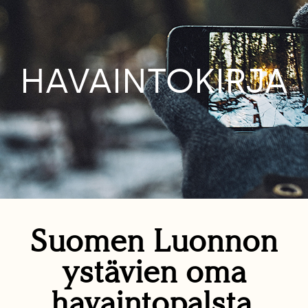
HAVAINTOKIRJA
Suomen Luonnon
ystävien oma
havaintopalsta.