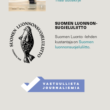
SUOMEN LUONNON­
SUOJELU­LIITTO
Suomen Luonto -lehden
Suomen
kustantaja on
luonnonsuojelu­liitto
.