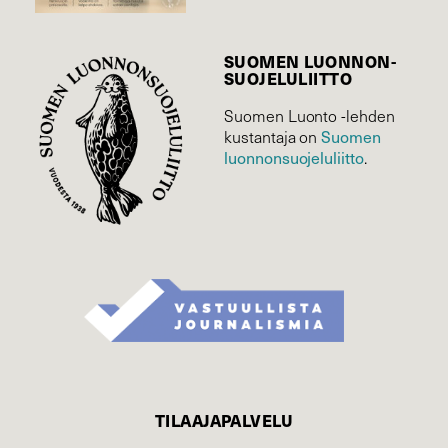
SUOMEN LUONNON­
SUOJELU­LIITTO
Suomen Luonto -lehden
kustantaja on
Suomen
luonnonsuojelu­liitto
.
TILAAJAPALVELU