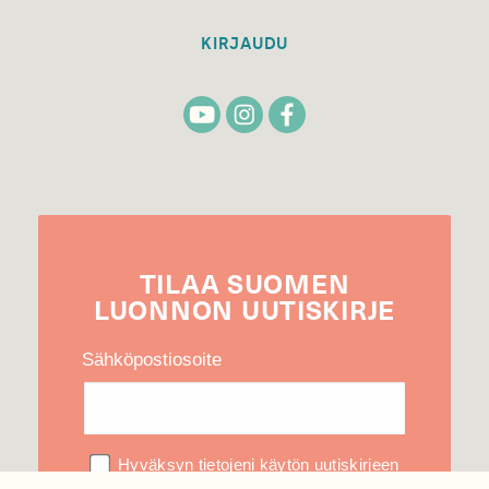
KIRJAUDU
TILAA
SUOMEN
LUONNON
UUTIS­KIRJE
Sähköpostiosoite
Hyväksyn tietojeni käytön uutiskirjeen
lähettämiseen