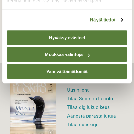
kerätty, kun olet käyttänyt heidän palvelujaan.
Näytä tiedot
TAKAISIN LISTAAN
Hyväksy evästeet
Muokkaa valintoja
Vain välttämättömät
LEHTI
Uusin lehti
Tilaa Suomen Luonto
Tilaa digilukuoikeus
Äänestä parasta juttua
Tilaa uutiskirje