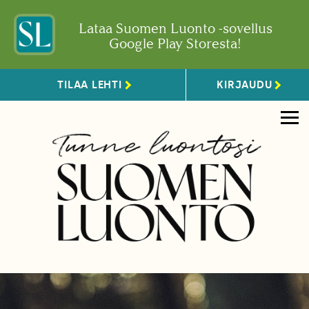
Lataa Suomen Luonto -sovellus
Google Play Storesta!
TILAA LEHTI
KIRJAUDU