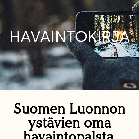
HAVAINTOKIRJA
Suomen Luonnon
ystävien oma
havaintopalsta.