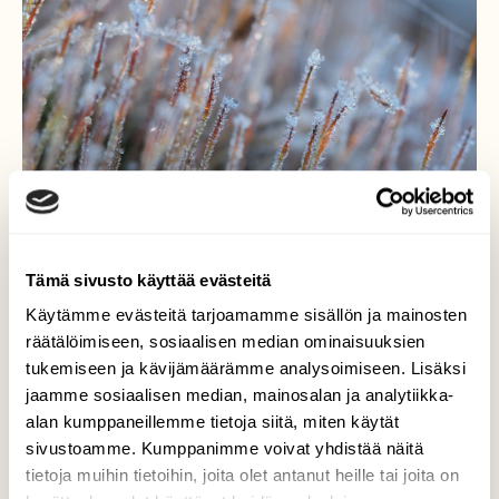
Tämä sivusto käyttää evästeitä
Käytämme evästeitä tarjoamamme sisällön ja mainosten
Aamulla varhain...
räätälöimiseen, sosiaalisen median ominaisuuksien
tukemiseen ja kävijämäärämme analysoimiseen. Lisäksi
..pikku yöpakkasen jälkeen luonto on taas
jaamme sosiaalisen median, mainosalan ja analytiikka-
erilainen.
alan kumppaneillemme tietoja siitä, miten käytät
sivustoamme. Kumppanimme voivat yhdistää näitä
Valokuvaaja: Arja Valtonen, Pesäkallion
tietoja muihin tietoihin, joita olet antanut heille tai joita on
luonnonsuojelualue Lahti 10.11.2020