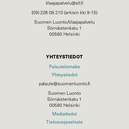
tilaajapalvelu@sll.fi
(09) 228 08 210 (arkisin klo 9-15)
Suomen Luonto/tilaajapalvelu
Sörnäistenkatu 1
00580 Helsinki
YHTEYSTIEDOT
Palautelomake
Yhteystiedot
palaute@suomenluonto.fi
Suomen Luonto
Sörnäistenkatu 1
00580 Helsinki
Mediatiedot
Tietosuojaseloste