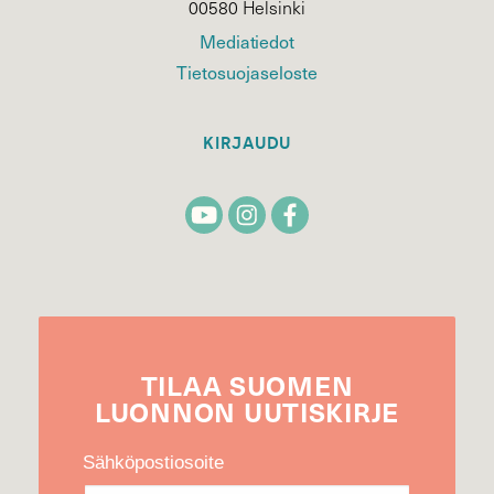
00580 Helsinki
Mediatiedot
Tietosuojaseloste
KIRJAUDU
TILAA
SUOMEN
LUONNON
UUTIS­KIRJE
Sähköpostiosoite