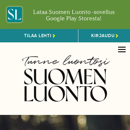
Lataa Suomen Luonto -sovellus
Google Play Storesta!
TILAA LEHTI
KIRJAUDU