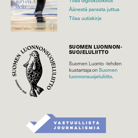
Äänestä parasta juttua
Tilaa uutiskirje
SUOMEN LUONNON­
SUOJELU­LIITTO
Suomen Luonto -lehden
Suomen
kustantaja on
luonnonsuojelu­liitto
.