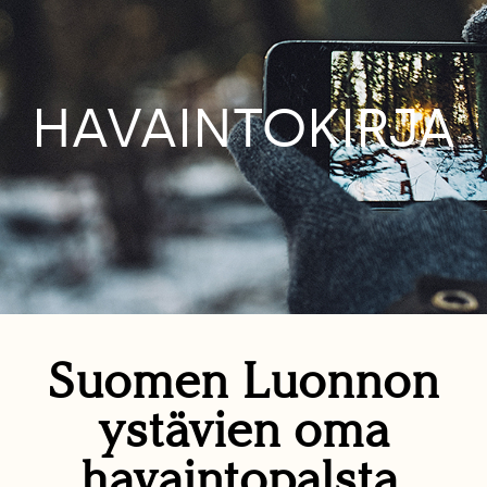
HAVAINTOKIRJA
Suomen Luonnon
ystävien oma
havaintopalsta.