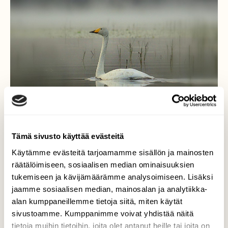
Tämä sivusto käyttää evästeitä
Käytämme evästeitä tarjoamamme sisällön ja mainosten
räätälöimiseen, sosiaalisen median ominaisuuksien
tukemiseen ja kävijämäärämme analysoimiseen. Lisäksi
Aamun hento sumu ja ylväs
jaamme sosiaalisen median, mainosalan ja analytiikka-
joutsen!
alan kumppaneillemme tietoja siitä, miten käytät
sivustoamme. Kumppanimme voivat yhdistää näitä
Joutsen ui kaikessa rauhassa yksinään,kuin
tietoja muihin tietoihin, joita olet antanut heille tai joita on