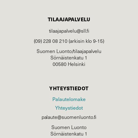
TILAAJAPALVELU
tilaajapalvelu@sll.fi
(09) 228 08 210 (arkisin klo 9-15)
Suomen Luonto/tilaajapalvelu
Sörnäistenkatu 1
00580 Helsinki
YHTEYSTIEDOT
Palautelomake
Yhteystiedot
palaute@suomenluonto.fi
Suomen Luonto
Sörnäistenkatu 1