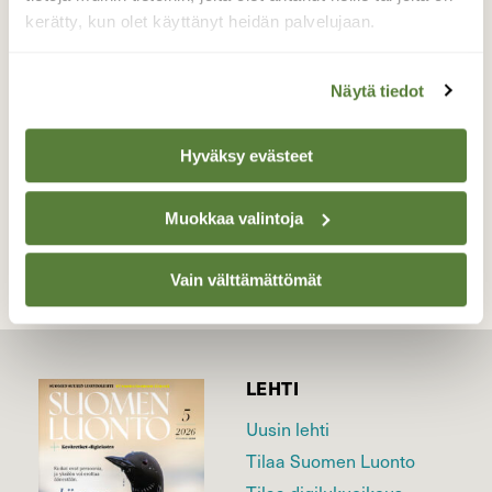
ihmetellen sumua,ja jotenkin syksyistä
kerätty, kun olet käyttänyt heidän palvelujaan.
tunnelmaa !
Valokuvaaja: Sirpa Jyske, Virrat 8.7-17 8.7-17
Näytä tiedot
Hyväksy evästeet
TAKAISIN LISTAAN
Muokkaa valintoja
Vain välttämättömät
LEHTI
Uusin lehti
Tilaa Suomen Luonto
Tilaa digilukuoikeus