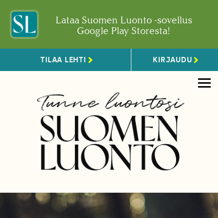
Lataa Suomen Luonto -sovellus
Google Play Storesta!
TILAA LEHTI
KIRJAUDU