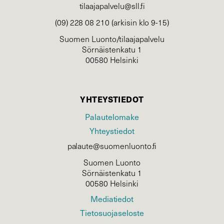
tilaajapalvelu@sll.fi
(09) 228 08 210 (arkisin klo 9-15)
Suomen Luonto/tilaajapalvelu
Sörnäistenkatu 1
00580 Helsinki
YHTEYSTIEDOT
Palautelomake
Yhteystiedot
palaute@suomenluonto.fi
Suomen Luonto
Sörnäistenkatu 1
00580 Helsinki
Mediatiedot
Tietosuojaseloste