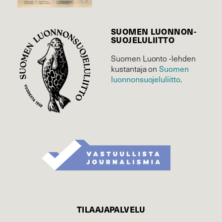
SUOMEN LUONNON­
SUOJELU­LIITTO
Suomen Luonto -lehden
Suomen
kustantaja on
luonnonsuojelu­liitto
.
TILAAJAPALVELU