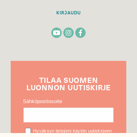
KIRJAUDU
TILAA
SUOMEN
LUONNON
UUTIS­KIRJE
Sähköpostiosoite
Hyväksyn tietojeni käytön uutiskirjeen
lähettämiseen