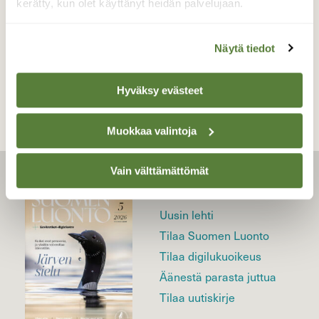
kerätty, kun olet käyttänyt heidän palvelujaan.
Näytä tiedot
TAKAISIN LISTAAN
Hyväksy evästeet
Muokkaa valintoja
Vain välttämättömät
LEHTI
Uusin lehti
Tilaa Suomen Luonto
Tilaa digilukuoikeus
Äänestä parasta juttua
Tilaa uutiskirje