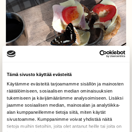
Tämä sivusto käyttää evästeitä
Käytämme evästeitä tarjoamamme sisällön ja mainosten
Aamupalakaveri
räätälöimiseen, sosiaalisen median ominaisuuksien
tukemiseen ja kävijämäärämme analysoimiseen. Lisäksi
Iso, hieno Haapaperhonen liihottelee
jaamme sosiaalisen median, mainosalan ja analytiikka-
terassillamme. Rauhallinen, mukava,
alan kumppaneillemme tietoja siitä, miten käytät
istuskelee vaikka peukalolla
sivustoamme. Kumppanimme voivat yhdistää näitä
tietoja muihin tietoihin, joita olet antanut heille tai joita on
Valokuvaaja: Raimo Närhi, Rautalampi 22.6.2026