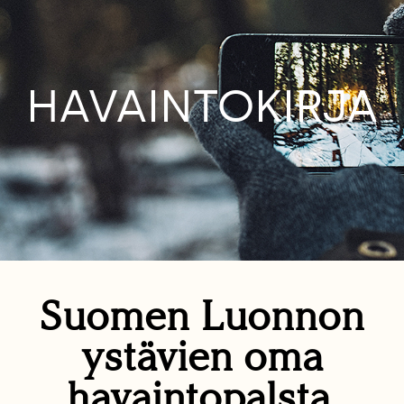
HAVAINTOKIRJA
Suomen Luonnon
ystävien oma
havaintopalsta.