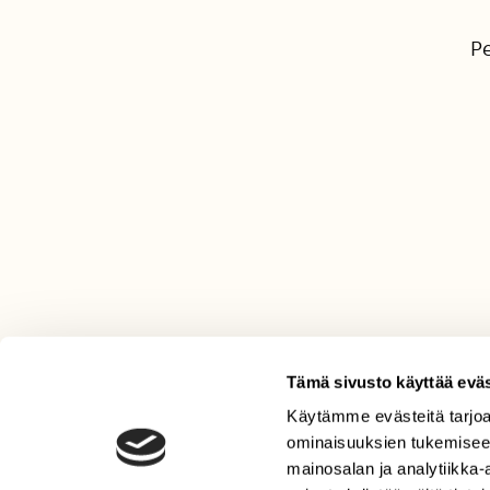
P
Tämä sivusto käyttää eväs
Käytämme evästeitä tarjoa
LEHTI
ominaisuuksien tukemisee
Uusin lehti
mainosalan ja analytiikka