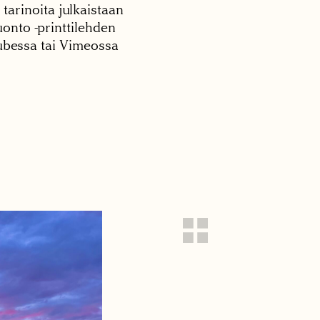
 tarinoita julkaistaan
onto -printtilehden
tubessa tai Vimeossa