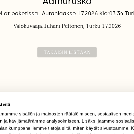
Aamurusko
ellot paketissa…Auranlaakso 1.7.2026 Klo:03.34 Tur
Valokuvaaja: Juhani Peltonen, Turku 1.7.2026
TAKAISIN LISTAAN
teitä
mamme sisällön ja mainosten räätälöimiseen, sosiaalisen medi
TILAAJAPALVELU
n ja kävijämäärämme analysoimiseen. Lisäksi jaamme sosiaali
tilaajapalvelu@sll.fi
-alan kumppaneillemme tietoja siitä, miten käytät sivustoamme