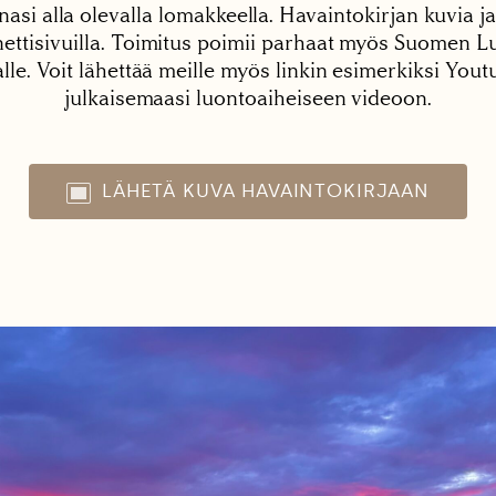
nasi alla olevalla lomakkeella. Havaintokirjan kuvia ja
tisivuilla. Toimitus poimii parhaat myös Suomen Lu
alle. Voit lähettää meille myös linkin esimerkiksi You
julkaisemaasi luontoaiheiseen videoon.
LÄHETÄ KUVA HAVAINTOKIRJAAN