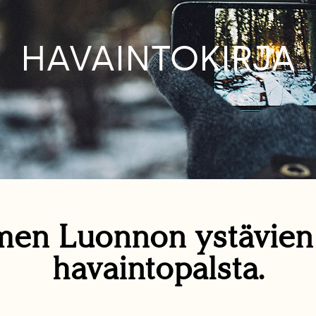
HAVAINTOKIRJA
en Luonnon ystävie
havaintopalsta.