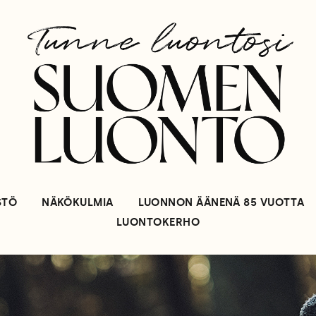
STÖ
NÄKÖKULMIA
LUONNON ÄÄNENÄ 85 VUOTTA
LUONTOKERHO