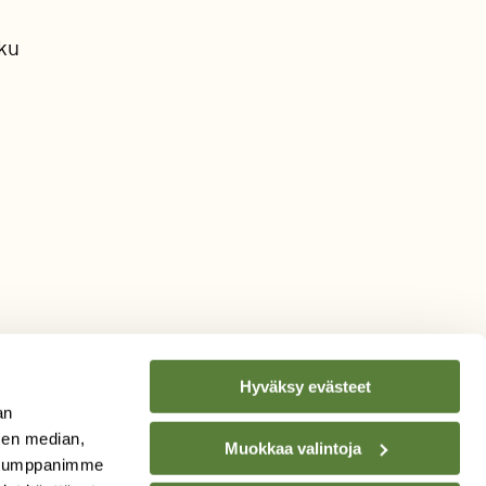
ku
Hyväksy evästeet
an
sen median,
Muokkaa valintoja
. Kumppanimme
TILAA
SUOMEN