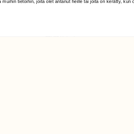
 muihin tietoihin, joita olet antanut heille tai joita on kerätty, kun 
(09) 228 08 210 (arkisin
klo 9-15)
Suomen
Luonto/tilaajapalvelu
Sörnäistenkatu 1
00580 Helsinki
ELU­
YHTEYSTIEDOT
ntaja on
Palautelomake
Yhteystiedot
palaute@suomenluonto.fi
Suomen Luonto
Sörnäistenkatu 1
00580 Helsinki
Mediatiedot
Tietosuojaseloste