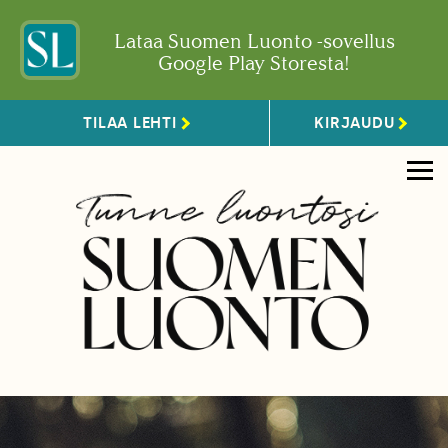
Lataa Suomen Luonto -sovellus
Google Play Storesta!
TILAA LEHTI
KIRJAUDU