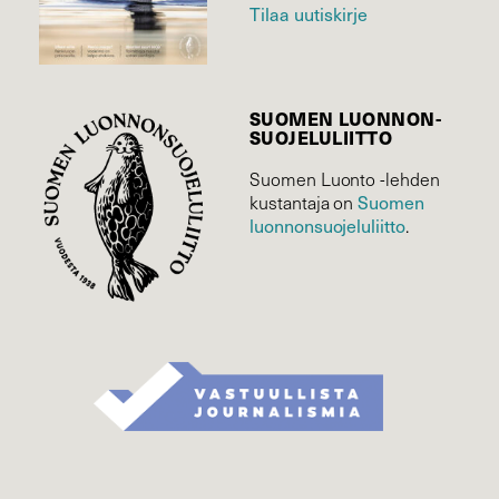
Tilaa uutiskirje
SUOMEN LUONNON­
SUOJELU­LIITTO
Suomen Luonto -lehden
Suomen
kustantaja on
luonnonsuojelu­liitto
.