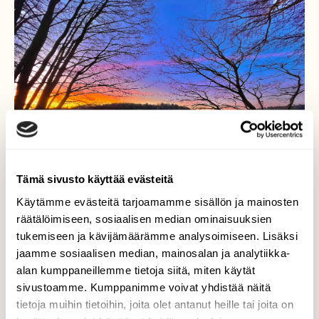
Tämä sivusto käyttää evästeitä
Käytämme evästeitä tarjoamamme sisällön ja mainosten
räätälöimiseen, sosiaalisen median ominaisuuksien
tukemiseen ja kävijämäärämme analysoimiseen. Lisäksi
Aamurusko
jaamme sosiaalisen median, mainosalan ja analytiikka-
alan kumppaneillemme tietoja siitä, miten käytät
Taas Aurinko nousee, saan virtaa ja voimaa…
sivustoamme. Kumppanimme voivat yhdistää näitä
Aamuruskon värejä kauneimmillaan.
tietoja muihin tietoihin, joita olet antanut heille tai joita on