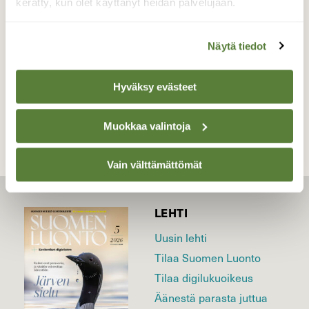
kerätty, kun olet käyttänyt heidän palvelujaan.
Valokuvaaja: Juhani Peltonen, Turku, Ruissalo
10.3.2022
Näytä tiedot
TAKAISIN LISTAAN
Hyväksy evästeet
Muokkaa valintoja
Vain välttämättömät
LEHTI
Uusin lehti
Tilaa Suomen Luonto
Tilaa digilukuoikeus
Äänestä parasta juttua