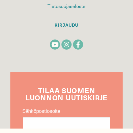
Tietosuojaseloste
KIRJAUDU
TILAA
SUOMEN
LUONNON
UUTIS­KIRJE
Sähköpostiosoite