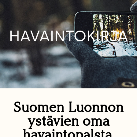
HAVAINTOKIRJA
Suomen Luonnon
ystävien oma
havaintopalsta.