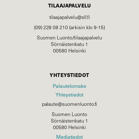
TILAAJAPALVELU
tilaajapalvelu@sll.fi
(09) 228 08 210 (arkisin klo 9-15)
Suomen Luonto/tilaajapalvelu
Sörnäistenkatu 1
00580 Helsinki
YHTEYSTIEDOT
Palautelomake
Yhteystiedot
palaute@suomenluonto.fi
Suomen Luonto
Sörnäistenkatu 1
00580 Helsinki
Mediatiedot