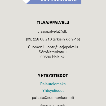
TILAAJAPALVELU
tilaajapalvelu@sll.fi
(09) 228 08 210 (arkisin klo 9-15)
Suomen Luonto/tilaajapalvelu
Sörnäistenkatu 1
00580 Helsinki
YHTEYSTIEDOT
Palautelomake
Yhteystiedot
palaute@suomenluonto.fi
Suomen Luonto