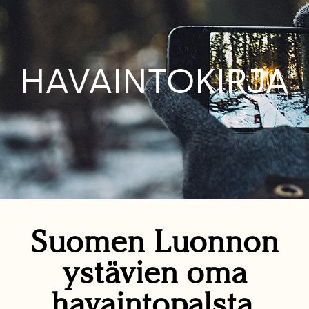
HAVAINTOKIRJA
Suomen Luonnon
ystävien oma
havaintopalsta.