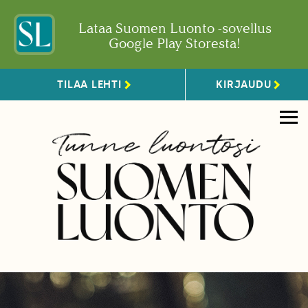
Lataa Suomen Luonto -sovellus
Google Play Storesta!
TILAA LEHTI
KIRJAUDU