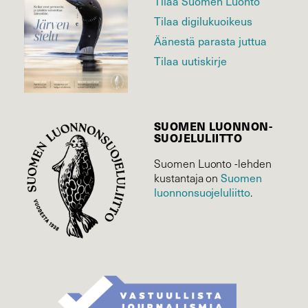
Tilaa Suomen Luonto
Tilaa digilukuoikeus
Äänestä parasta juttua
Tilaa uutiskirje
SUOMEN LUONNON­
SUOJELU­LIITTO
Suomen Luonto -lehden
Suomen
kustantaja on
luonnonsuojelu­liitto
.