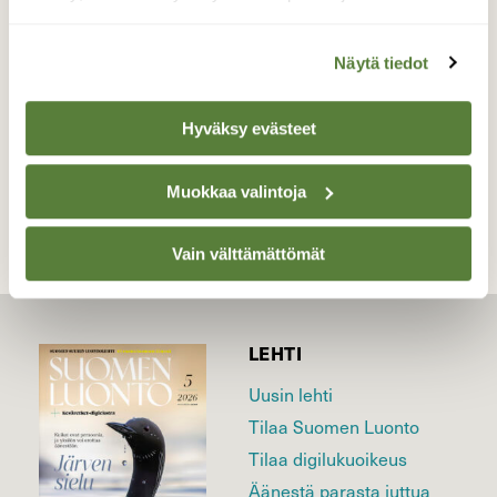
22.5.2026 Klo:04.35
Valokuvaaja: Juhani Peltonen, Lieto 22.5.2026
Näytä tiedot
Hyväksy evästeet
TAKAISIN LISTAAN
Muokkaa valintoja
Vain välttämättömät
LEHTI
Uusin lehti
Tilaa Suomen Luonto
Tilaa digilukuoikeus
Äänestä parasta juttua