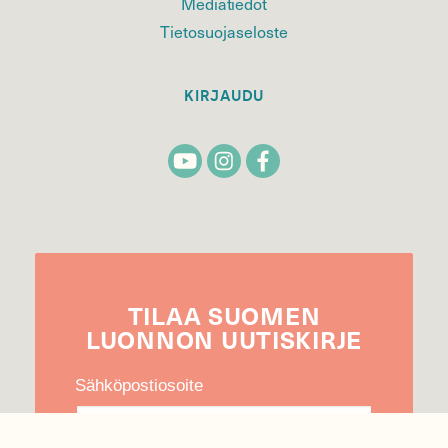
Mediatiedot
Tietosuojaseloste
KIRJAUDU
TILAA
SUOMEN
LUONNON
UUTIS­KIRJE
Sähköpostiosoite