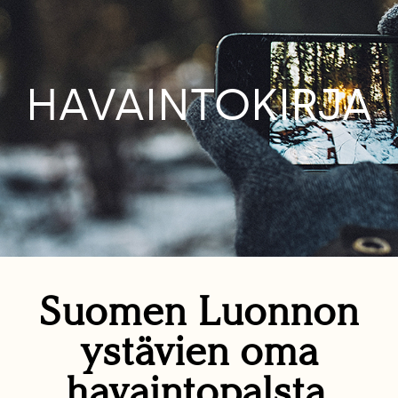
HAVAINTOKIRJA
Suomen Luonnon
ystävien oma
havaintopalsta.