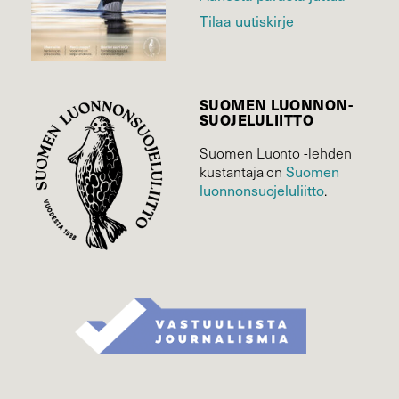
Tilaa uutiskirje
SUOMEN LUONNON­
SUOJELU­LIITTO
Suomen Luonto -lehden
Suomen
kustantaja on
luonnonsuojelu­liitto
.