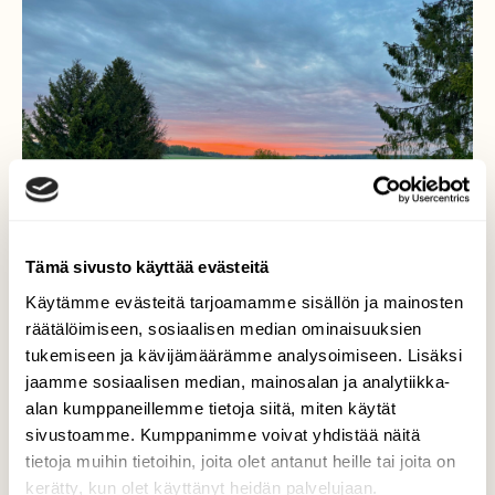
Tämä sivusto käyttää evästeitä
Käytämme evästeitä tarjoamamme sisällön ja mainosten
räätälöimiseen, sosiaalisen median ominaisuuksien
tukemiseen ja kävijämäärämme analysoimiseen. Lisäksi
jaamme sosiaalisen median, mainosalan ja analytiikka-
alan kumppaneillemme tietoja siitä, miten käytät
Aamurusko Klo:04.34
sivustoamme. Kumppanimme voivat yhdistää näitä
tietoja muihin tietoihin, joita olet antanut heille tai joita on
Aamurusko, Aurajoki, Vanhalinna, Lieto
kerätty, kun olet käyttänyt heidän palvelujaan.