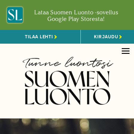
Lataa Suomen Luonto -sovellus
Google Play Storesta!
TILAA LEHTI
KIRJAUDU