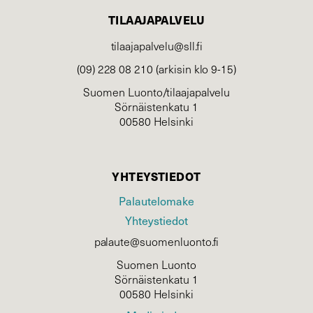
TILAAJAPALVELU
tilaajapalvelu@sll.fi
(09) 228 08 210 (arkisin klo 9-15)
Suomen Luonto/tilaajapalvelu
Sörnäistenkatu 1
00580 Helsinki
YHTEYSTIEDOT
Palautelomake
Yhteystiedot
palaute@suomenluonto.fi
Suomen Luonto
Sörnäistenkatu 1
00580 Helsinki