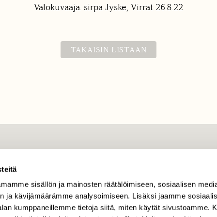
Valokuvaaja: sirpa Jyske, Virrat 26.8.22
TAKAISIN LISTAAN
TILAAJAPALVELU
teitä
tilaajapalvelu@sll.fi
mamme sisällön ja mainosten räätälöimiseen, sosiaalisen medi
(09) 228 08 210 (arkisin
klo 9-15)
n ja kävijämäärämme analysoimiseen. Lisäksi jaamme sosiaali
-alan kumppaneillemme tietoja siitä, miten käytät sivustoamme
Suomen