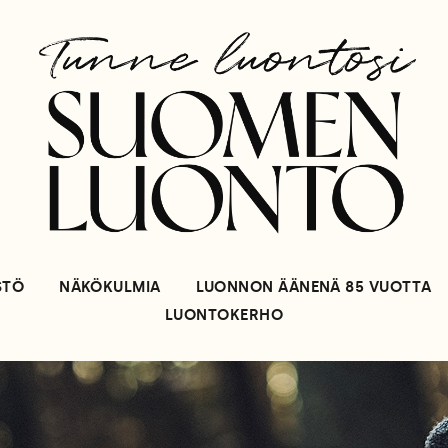
STÖ
NÄKÖKULMIA
LUONNON ÄÄNENÄ 85 VUOTTA
LUONTOKERHO