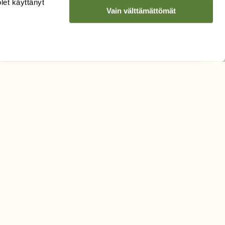
olet käyttänyt
Vain välttämättömät
Hyväksyn tietojeni käytön
uutiskirjeen lähettämiseen
Tietosuojaseloste