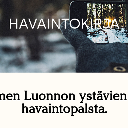
HAVAINTOKIRJA
en Luonnon ystävie
havaintopalsta.