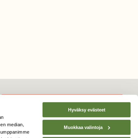
Hyväksy evästeet
TILAA
SUOMEN
an
LUONNON
UUTIS­KIRJE
sen median,
Muokkaa valintoja
. Kumppanimme
Sähköpostiosoite