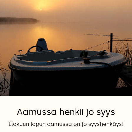
Aamussa henkii jo syys
Elokuun lopun aamussa on jo syyshenkäys!