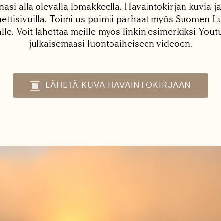
nasi alla olevalla lomakkeella. Havaintokirjan kuvia ja
tisivuilla. Toimitus poimii parhaat myös Suomen Lu
alle. Voit lähettää meille myös linkin esimerkiksi You
julkaisemaasi luontoaiheiseen videoon.
LÄHETÄ KUVA HAVAINTOKIRJAAN