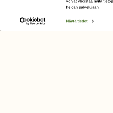
voivat yhdistää näitä tietoja
Tilaa uutiskirje
heidän palvelujaan.
Näytä tiedot
SUOMEN LUONNON­SUOJ
LIITTO
Suomen Luonto -lehden kusta
Suomen luonnonsuojelu­liitto
.