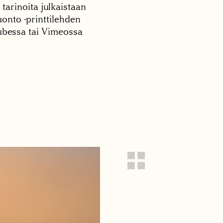
 tarinoita julkaistaan
onto -printtilehden
tubessa tai Vimeossa