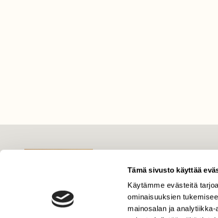
LEHTI
Uusin lehti
Tämä sivusto käyttää eväs
Tilaa Suomen Luonto
Käytämme evästeitä tarjoa
ominaisuuksien tukemisee
Tilaa digilukuoikeus
mainosalan ja analytiikka
Äänestä parasta juttua