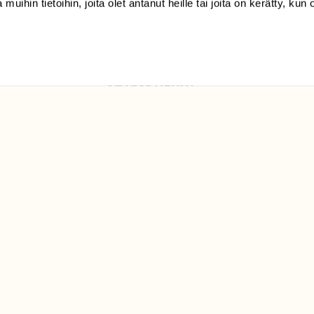
 muihin tietoihin, joita olet antanut heille tai joita on kerätty, kun 
Luonto/tilaajapalvelu
Sörnäistenkatu 1
00580 Helsinki
ELU­
YHTEYSTIEDOT
ntaja on
Palautelomake
Yhteystiedot
palaute@suomenluonto.fi
Suomen Luonto
Sörnäistenkatu 1
00580 Helsinki
Mediatiedot
Tietosuojaseloste
KIRJAUDU