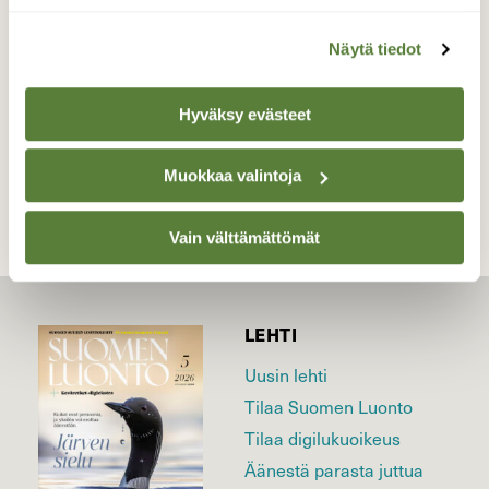
Valokuvaaja: Juhani Peltonen, Lieto 14.12.2022
Näytä tiedot
Hyväksy evästeet
TAKAISIN LISTAAN
Muokkaa valintoja
Vain välttämättömät
LEHTI
Uusin lehti
Tilaa Suomen Luonto
Tilaa digilukuoikeus
Äänestä parasta juttua