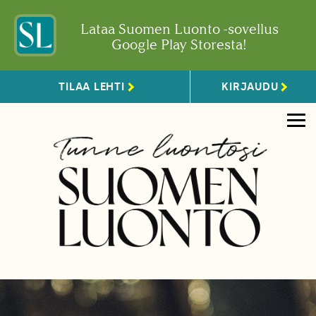
Lataa Suomen Luonto -sovellus
Google Play Storesta!
TILAA LEHTI
KIRJAUDU