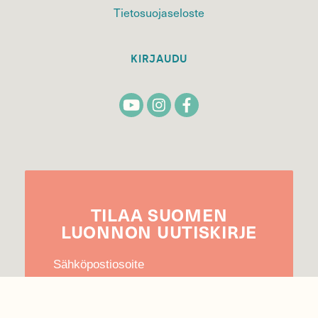
Tietosuojaseloste
KIRJAUDU
TILAA
SUOMEN
LUONNON
UUTIS­KIRJE
Sähköpostiosoite