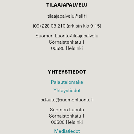
TILAAJAPALVELU
tilaajapalvelu@sll.fi
(09) 228 08 210 (arkisin klo 9-15)
Suomen Luonto/tilaajapalvelu
Sörnäistenkatu 1
00580 Helsinki
YHTEYSTIEDOT
Palautelomake
Yhteystiedot
palaute@suomenluonto.fi
Suomen Luonto
Sörnäistenkatu 1
00580 Helsinki
Mediatiedot