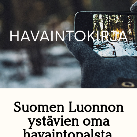
HAVAINTOKIRJA
Suomen Luonnon
ystävien oma
havaintopalsta.