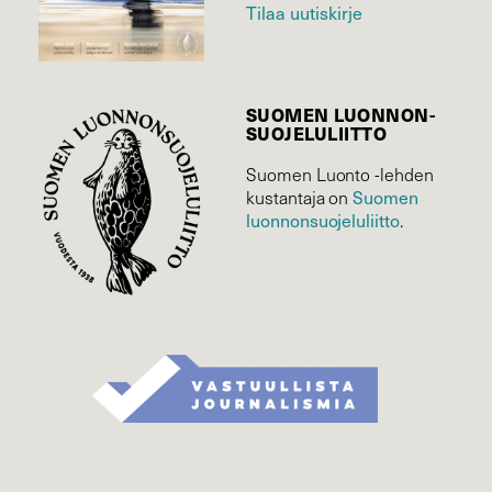
Tilaa uutiskirje
SUOMEN LUONNON­
SUOJELU­LIITTO
Suomen Luonto -lehden
kustantaja on
Suomen
luonnonsuojelu­liitto
.