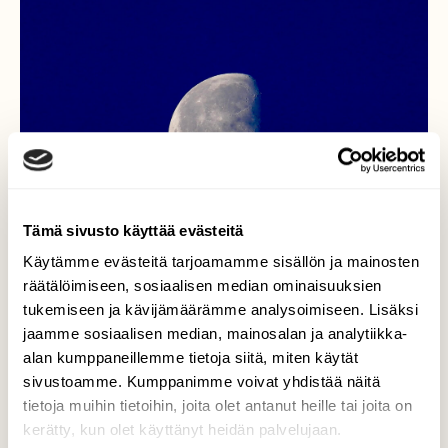
Tämä sivusto käyttää evästeitä
Käytämme evästeitä tarjoamamme sisällön ja mainosten
räätälöimiseen, sosiaalisen median ominaisuuksien
tukemiseen ja kävijämäärämme analysoimiseen. Lisäksi
jaamme sosiaalisen median, mainosalan ja analytiikka-
alan kumppaneillemme tietoja siitä, miten käytät
sivustoamme. Kumppanimme voivat yhdistää näitä
Aamuyö
tietoja muihin tietoihin, joita olet antanut heille tai joita on
kerätty, kun olet käyttänyt heidän palvelujaan.
Aamuyö kuun loisteessa. Lieto 14.12