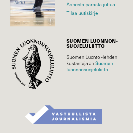
Äänestä parasta juttua
Tilaa uutiskirje
SUOMEN LUONNON­
SUOJELU­LIITTO
Suomen Luonto -lehden
kustantaja on
Suomen
luonnonsuojelu­liitto
.