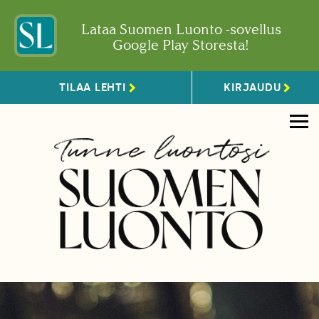
Lataa Suomen Luonto -sovellus
Google Play Storesta!
TILAA LEHTI
KIRJAUDU