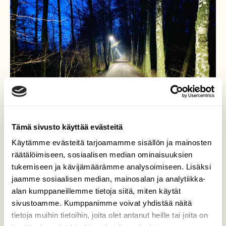
Tämä sivusto käyttää evästeitä
Käytämme evästeitä tarjoamamme sisällön ja mainosten
räätälöimiseen, sosiaalisen median ominaisuuksien
tukemiseen ja kävijämäärämme analysoimiseen. Lisäksi
jaamme sosiaalisen median, mainosalan ja analytiikka-
Aamuyö- Ruissalo
alan kumppaneillemme tietoja siitä, miten käytät
sivustoamme. Kumppanimme voivat yhdistää näitä
Niin pitkä on matka, ei kotia näy…Aamuyö,
tietoja muihin tietoihin, joita olet antanut heille tai joita on