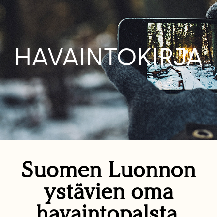
HAVAINTOKIRJA
Suomen Luonnon
ystävien oma
havaintopalsta.