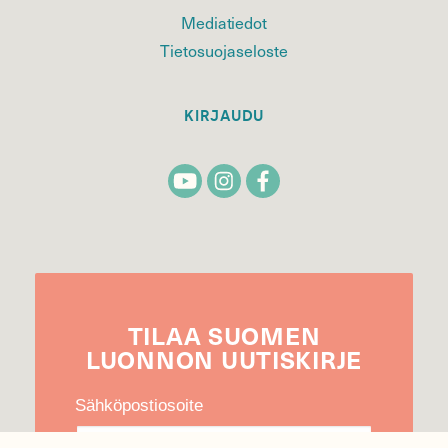
Mediatiedot
Tietosuojaseloste
KIRJAUDU
TILAA
SUOMEN
LUONNON
UUTIS­KIRJE
Sähköpostiosoite