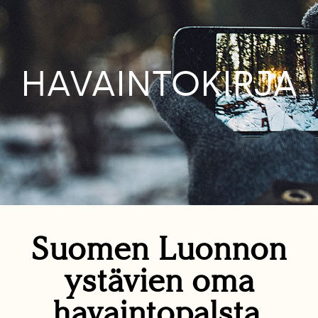
HAVAINTOKIRJA
Suomen Luonnon
ystävien oma
havaintopalsta.