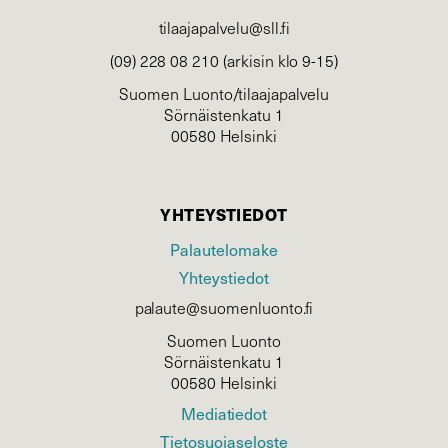
tilaajapalvelu@sll.fi
(09) 228 08 210 (arkisin klo 9-15)
Suomen Luonto/tilaajapalvelu
Sörnäistenkatu 1
00580 Helsinki
YHTEYSTIEDOT
Palautelomake
Yhteystiedot
palaute@suomenluonto.fi
Suomen Luonto
Sörnäistenkatu 1
00580 Helsinki
Mediatiedot
Tietosuojaseloste