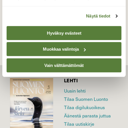
Valokuvaaja: Pirkko Siukonen, Ylitornio 20.12.2021
Näytä tiedot
TAKAISIN LISTAAN
Hyväksy evästeet
Muokkaa valintoja
Vain välttämättömät
LEHTI
Uusin lehti
Tilaa Suomen Luonto
Tilaa digilukuoikeus
Äänestä parasta juttua
Tilaa uutiskirje