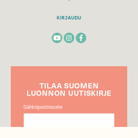
KIRJAUDU
TILAA
SUOMEN
LUONNON
UUTIS­KIRJE
Sähköpostiosoite
Hyväksyn tietojeni käytön uutiskirjeen