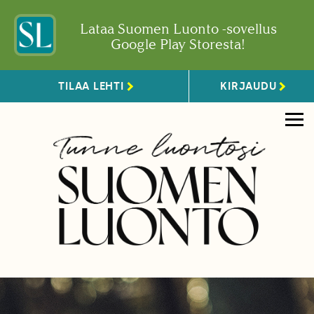
Lataa Suomen Luonto -sovellus
Google Play Storesta!
TILAA LEHTI
KIRJAUDU