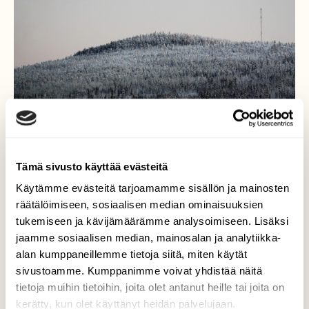
Tämä sivusto käyttää evästeitä
Käytämme evästeitä tarjoamamme sisällön ja mainosten
räätälöimiseen, sosiaalisen median ominaisuuksien
tukemiseen ja kävijämäärämme analysoimiseen. Lisäksi
Aavasaksa
jaamme sosiaalisen median, mainosalan ja analytiikka-
alan kumppaneillemme tietoja siitä, miten käytät
Ma 20.12. hieno talvipäivä, Tornionjokivarsi
sivustoamme. Kumppanimme voivat yhdistää näitä
Torniosta Kolariin talvisissa maisemissa.
tietoja muihin tietoihin, joita olet antanut heille tai joita on
kerätty, kun olet käyttänyt heidän palvelujaan.