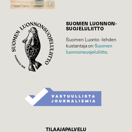
SUOMEN LUONNON­
SUOJELU­LIITTO
Suomen Luonto -lehden
Suomen
kustantaja on
luonnonsuojelu­liitto
.
TILAAJAPALVELU