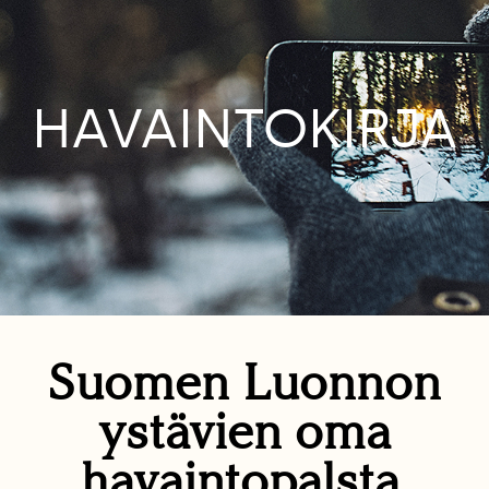
HAVAINTOKIRJA
Suomen Luonnon
ystävien oma
havaintopalsta.