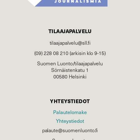
TILAAJAPALVELU
tilaajapalvelu@sll.fi
(09) 228 08 210 (arkisin klo 9-15)
Suomen Luonto/tilaajapalvelu
Sörnäistenkatu 1
00580 Helsinki
YHTEYSTIEDOT
Palautelomake
Yhteystiedot
palaute@suomenluonto.fi