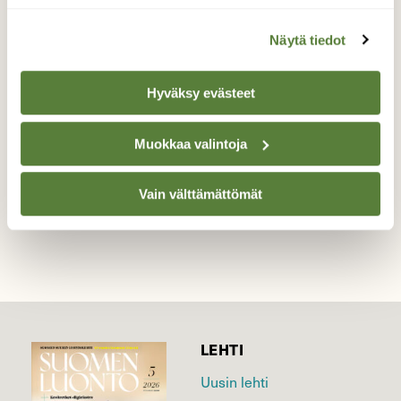
Ahistaa!!!
Näytä tiedot
Kurjenmiekoilla on huonosti tilaa ruovikossa.
Hyväksy evästeet
Valokuvaaja: Reijo Juurinen, Töölönlahti Kesäkuu
Muokkaa valintoja
TAKAISIN LISTAAN
Vain välttämättömät
LEHTI
Uusin lehti