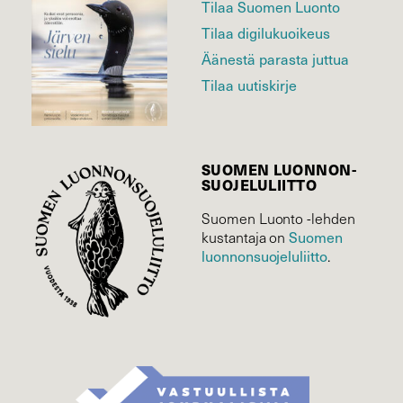
Tilaa Suomen Luonto
Tilaa digilukuoikeus
Äänestä parasta juttua
Tilaa uutiskirje
SUOMEN LUONNON­
SUOJELU­LIITTO
Suomen Luonto -lehden
Suomen
kustantaja on
luonnonsuojelu­liitto
.