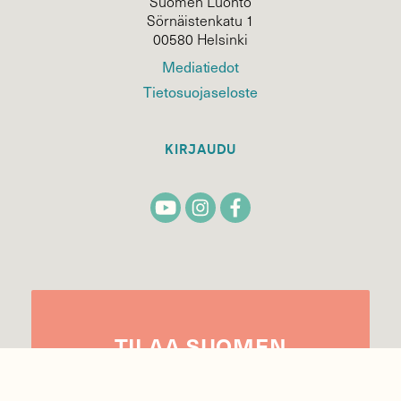
Suomen Luonto
Sörnäistenkatu 1
00580 Helsinki
Mediatiedot
Tietosuojaseloste
KIRJAUDU
TILAA
SUOMEN
LUONNON
UUTIS­KIRJE