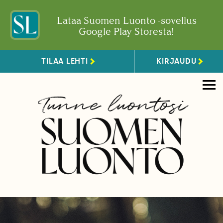
Lataa Suomen Luonto -sovellus
Google Play Storesta!
TILAA LEHTI
KIRJAUDU