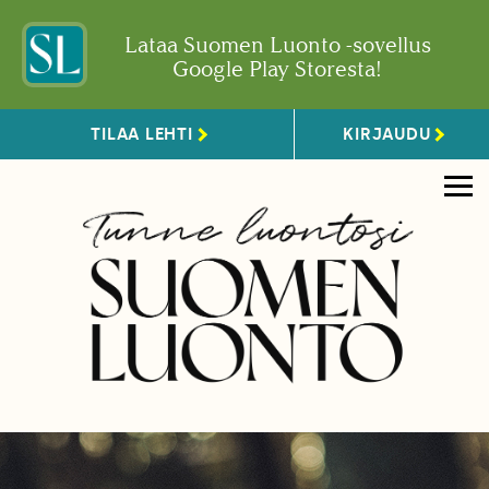
Lataa Suomen Luonto -sovellus
Google Play Storesta!
TILAA LEHTI
KIRJAUDU