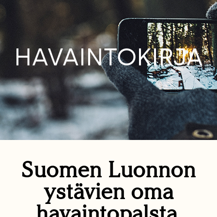
HAVAINTOKIRJA
Suomen Luonnon
ystävien oma
havaintopalsta.