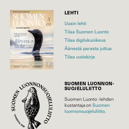
LEHTI
Uusin lehti
Tilaa Suomen Luonto
Tilaa digilukuoikeus
Äänestä parasta juttua
Tilaa uutiskirje
SUOMEN LUONNON­
SUOJELU­LIITTO
Suomen Luonto -lehden
kustantaja on
Suomen
luonnonsuojelu­liitto
.