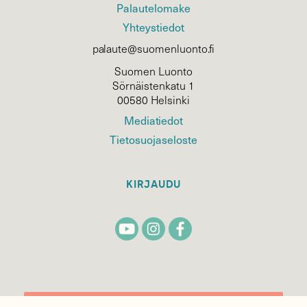
Palautelomake
Yhteystiedot
palaute@suomenluonto.fi
Suomen Luonto
Sörnäistenkatu 1
00580 Helsinki
Mediatiedot
Tietosuojaseloste
KIRJAUDU