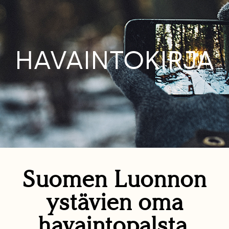
HAVAINTOKIRJA
Suomen Luonnon
ystävien oma
havaintopalsta.