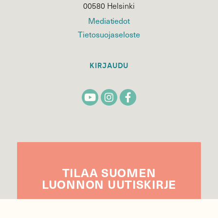
00580 Helsinki
Mediatiedot
Tietosuojaseloste
KIRJAUDU
TILAA
SUOMEN
LUONNON
UUTIS­KIRJE
Sähköpostiosoite