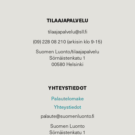
TILAAJAPALVELU
tilaajapalvelu@sll.fi
(09) 228 08 210 (arkisin klo 9-15)
Suomen Luonto/tilaajapalvelu
Sörnäistenkatu 1
00580 Helsinki
YHTEYSTIEDOT
Palautelomake
Yhteystiedot
palaute@suomenluonto.fi
Suomen Luonto
Sörnäistenkatu 1