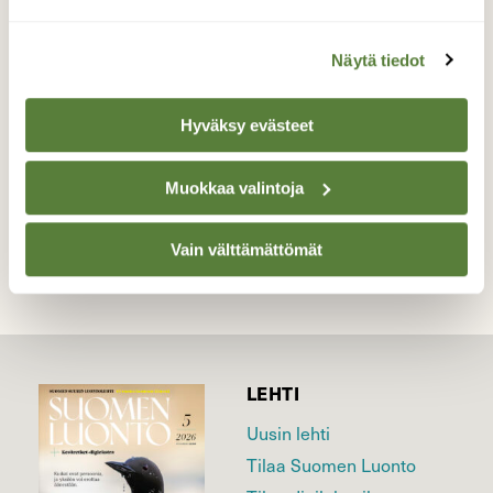
Ahomansikka kukkii jo aurinkoisella paikalla.
Näytä tiedot
Valokuvaaja: Tarja Naukkarinen, Savitaipale
21.5.2025
Hyväksy evästeet
TAKAISIN LISTAAN
Muokkaa valintoja
Vain välttämättömät
LEHTI
Uusin lehti
Tilaa Suomen Luonto