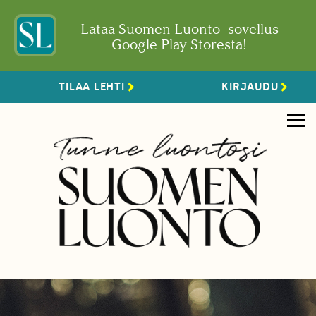
Lataa Suomen Luonto -sovellus
Google Play Storesta!
TILAA LEHTI
KIRJAUDU