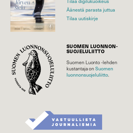
Tilaa digilukuoikeus
Äänestä parasta juttua
Tilaa uutiskirje
SUOMEN LUONNON­
SUOJELU­LIITTO
Suomen Luonto -lehden
Suomen
kustantaja on
luonnonsuojelu­liitto
.