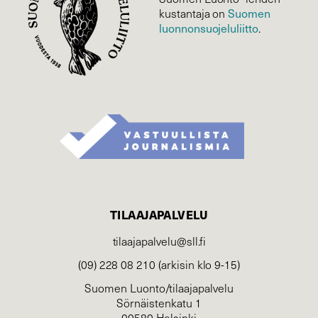
Suomen
kustantaja on
luonnonsuojelu­liitto
.
TILAAJAPALVELU
tilaajapalvelu@sll.fi
(09) 228 08 210 (arkisin klo 9-15)
Suomen Luonto/tilaajapalvelu
Sörnäistenkatu 1
00580 Helsinki