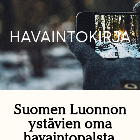
HAVAINTOKIRJA
Suomen Luonnon
ystävien oma
havaintopalsta.