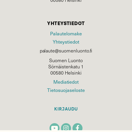
YHTEYSTIEDOT
Palautelomake
Yhteystiedot
palaute@suomenluonto.fi
Suomen Luonto
Sörnäistenkatu 1
00580 Helsinki
Mediatiedot
Tietosuojaseloste
KIRJAUDU