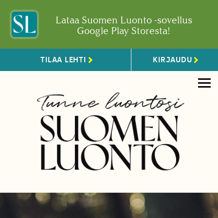
Lataa Suomen Luonto -sovellus
Google Play Storesta!
TILAA LEHTI
KIRJAUDU