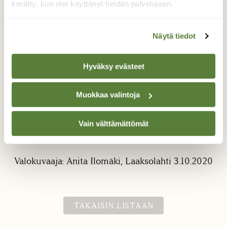
kerätty, kun olet käyttänyt heidän palvelujaan.
Näytä tiedot
Hyväksy evästeet
Ahomansikka lokakuun 3.
Muokkaa valintoja
Espoon Laaksolahdessa
Vain välttämättömät
Ahomansikka kukkii kotipihalla. Kypsät
mansikat maistuivat makealta.
Valokuvaaja: Anita Ilomäki, Laaksolahti 3.10.2020
TAKAISIN LISTAAN