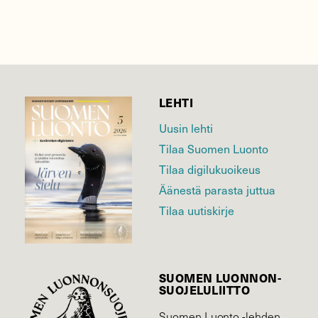
LEHTI
Uusin lehti
Tilaa Suomen Luonto
Tilaa digilukuoikeus
Äänestä parasta juttua
Tilaa uutiskirje
SUOMEN LUONNON­
SUOJELU­LIITTO
Suomen Luonto -lehden