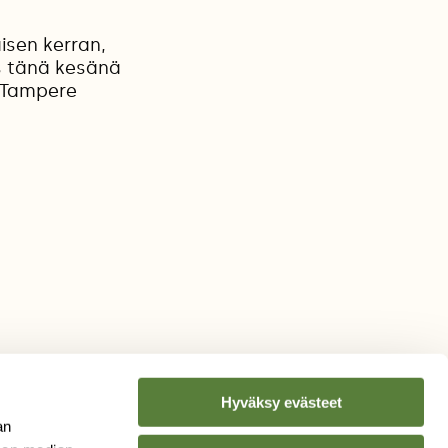
isen kerran,
s tänä kesänä
 Tampere
Hyväksy evästeet
an