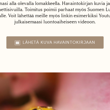
nasi alla olevalla lomakkeella. Havaintokirjan kuvia ja
tisivuilla. Toimitus poimii parhaat myös Suomen Lu
alle. Voit lähettää meille myös linkin esimerkiksi You
julkaisemaasi luontoaiheiseen videoon.
LÄHETÄ KUVA HAVAINTOKIRJAAN