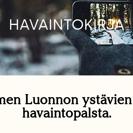
HAVAINTOKIRJA
en Luonnon ystävie
havaintopalsta.