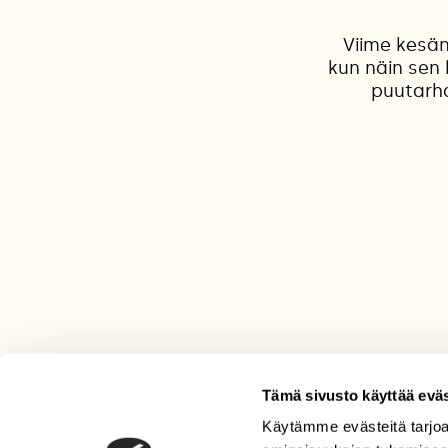
Viime kesän
kun näin sen
puutarh
Tämä sivusto käyttää eväs
Käytämme evästeitä tarjoa
LEHTI