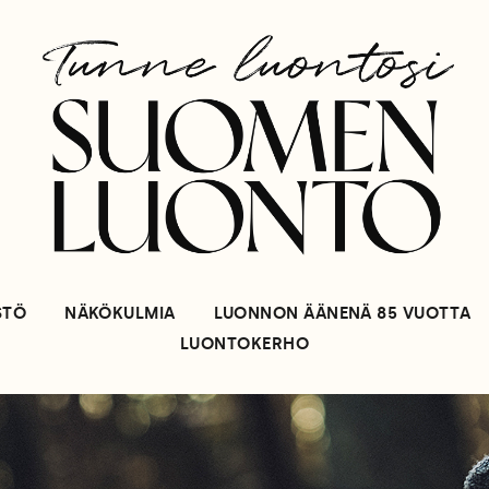
STÖ
NÄKÖKULMIA
LUONNON ÄÄNENÄ 85 VUOTTA
LUONTOKERHO