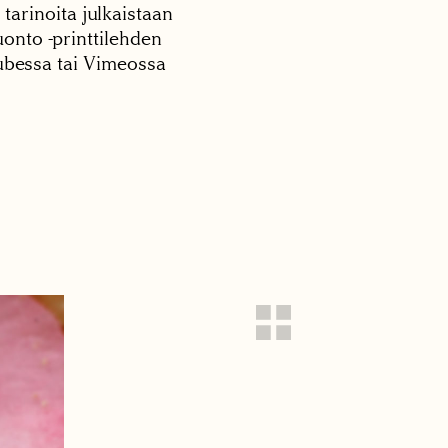
 tarinoita julkaistaan
onto -printtilehden
tubessa tai Vimeossa