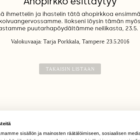
Ahopirkko esittäytyy
ä ihmettelin ja ihastelin tätä ahopirkkoa ensimmä
 koivuangervossamme. Ilokseni löysin tämän myö
astamme puutarhapöydältämme neilikasta, 23.5.
Valokuvaaja: Tarja Porkkala, Tampere 23.5.2016
TAKAISIN LISTAAN
teitä
mamme sisällön ja mainosten räätälöimiseen, sosiaalisen medi
TILAAJAPALVELU