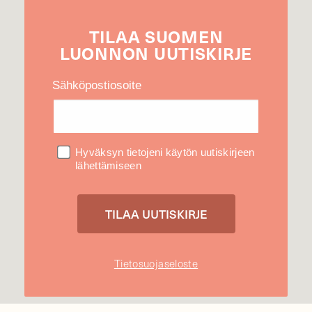
TILAA
SUOMEN
LUONNON
UUTIS­KIRJE
Sähköpostiosoite
Hyväksyn tietojeni käytön uutiskirjeen
lähettämiseen
Tietosuojaseloste