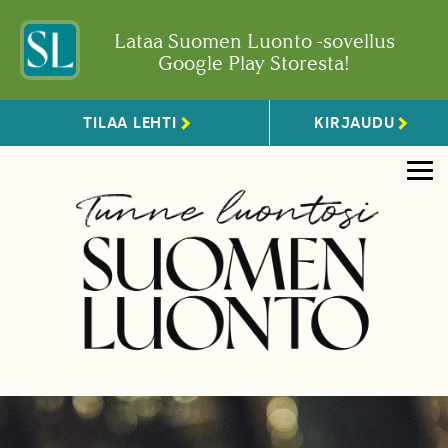
Lataa Suomen Luonto -sovellus
Google Play Storesta!
TILAA LEHTI
KIRJAUDU