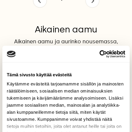
Aikainen aamu
Aikainen aamu ja aurinko nousemassa,
hiljainen luonto. Kuvattu 28.12.2016
Lempäälän Herralanvuolteella.
Valokuvaaja: Kari Saarinen, Lempäälä 28.12.2016
Tämä sivusto käyttää evästeitä
Käytämme evästeitä tarjoamamme sisällön ja mainosten
räätälöimiseen, sosiaalisen median ominaisuuksien
TAKAISIN LISTAAN
tukemiseen ja kävijämäärämme analysoimiseen. Lisäksi
jaamme sosiaalisen median, mainosalan ja analytiikka-
alan kumppaneillemme tietoja siitä, miten käytät
sivustoamme. Kumppanimme voivat yhdistää näitä
tietoja muihin tietoihin, joita olet antanut heille tai joita on