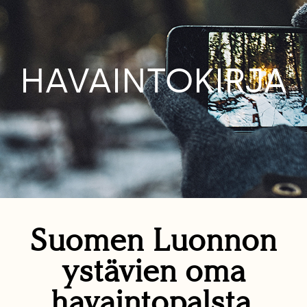
HAVAINTOKIRJA
Suomen Luonnon
ystävien oma
havaintopalsta.