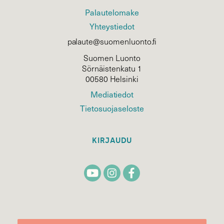
Palautelomake
Yhteystiedot
palaute@suomenluonto.fi
Suomen Luonto
Sörnäistenkatu 1
00580 Helsinki
Mediatiedot
Tietosuojaseloste
KIRJAUDU