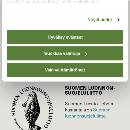
kerätty, kun olet käyttänyt heidän palvelujaan.
LEHTI
Näytä tiedot
Uusin lehti
Tilaa Suomen Luonto
Hyväksy evästeet
Tilaa digilukuoikeus
Äänestä parasta juttua
Muokkaa valintoja
Tilaa uutiskirje
Vain välttämättömät
SUOMEN LUONNON­
SUOJELU­LIITTO
Suomen Luonto -lehden
Suomen
kustantaja on
luonnonsuojelu­liitto
.