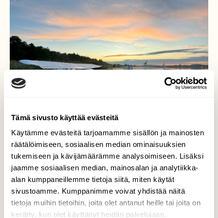
Tämä sivusto käyttää evästeitä
Käytämme evästeitä tarjoamamme sisällön ja mainosten
räätälöimiseen, sosiaalisen median ominaisuuksien
tukemiseen ja kävijämäärämme analysoimiseen. Lisäksi
jaamme sosiaalisen median, mainosalan ja analytiikka-
alan kumppaneillemme tietoja siitä, miten käytät
Aikainen aamu…
sivustoamme. Kumppanimme voivat yhdistää näitä
tietoja muihin tietoihin, joita olet antanut heille tai joita on
Peilityyni meri, utua ja usvaa…Aikainen aamu
kerätty, kun olet käyttänyt heidän palvelujaan.