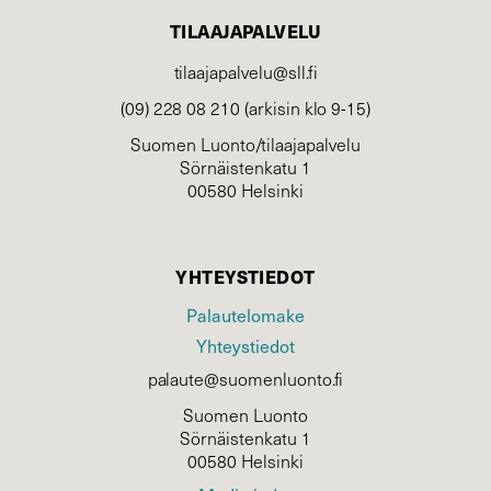
TILAAJAPALVELU
tilaajapalvelu@sll.fi
(09) 228 08 210 (arkisin klo 9-15)
Suomen Luonto/tilaajapalvelu
Sörnäistenkatu 1
00580 Helsinki
YHTEYSTIEDOT
Palautelomake
Yhteystiedot
palaute@suomenluonto.fi
Suomen Luonto
Sörnäistenkatu 1
00580 Helsinki