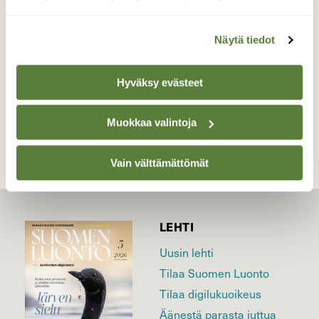
Ruissalossa 4.8 Klo:04.15
Valokuvaaja: Juhani Peltonen, Turku 4.8.2024
Näytä tiedot
Hyväksy evästeet
TAKAISIN LISTAAN
Muokkaa valintoja
Vain välttämättömät
LEHTI
Uusin lehti
Tilaa Suomen Luonto
Tilaa digilukuoikeus
Äänestä parasta juttua