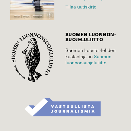
Tilaa uutiskirje
SUOMEN LUONNON­
SUOJELU­LIITTO
Suomen Luonto -lehden
Suomen
kustantaja on
luonnonsuojelu­liitto
.