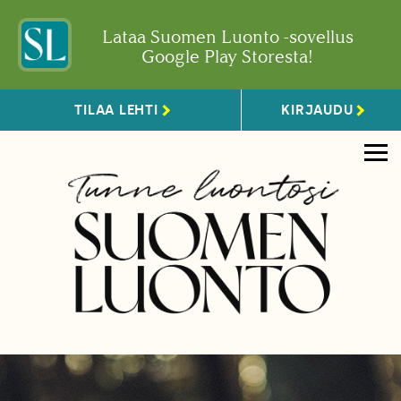
Lataa Suomen Luonto -sovellus
Google Play Storesta!
TILAA LEHTI
KIRJAUDU