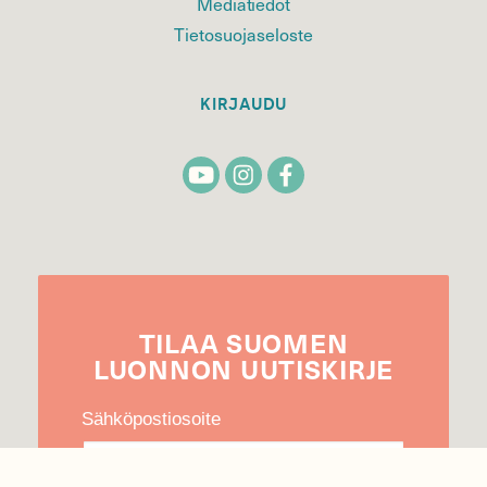
Mediatiedot
Tietosuojaseloste
KIRJAUDU
TILAA
SUOMEN
LUONNON
UUTIS­KIRJE
Sähköpostiosoite