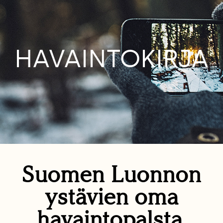
HAVAINTOKIRJA
Suomen Luonnon
ystävien oma
havaintopalsta.