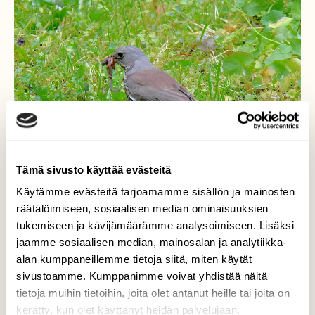
Tämä sivusto käyttää evästeitä
Käytämme evästeitä tarjoamamme sisällön ja mainosten
räätälöimiseen, sosiaalisen median ominaisuuksien
tukemiseen ja kävijämäärämme analysoimiseen. Lisäksi
jaamme sosiaalisen median, mainosalan ja analytiikka-
alan kumppaneillemme tietoja siitä, miten käytät
sivustoamme. Kumppanimme voivat yhdistää näitä
Aikainen lintu saa madon
tietoja muihin tietoihin, joita olet antanut heille tai joita on
kerätty, kun olet käyttänyt heidän palvelujaan.