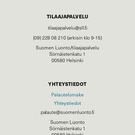
TILAAJAPALVELU
tilaajapalvelu@sll.fi
(09) 228 08 210 (arkisin klo 9-15)
Suomen Luonto/tilaajapalvelu
Sörnäistenkatu 1
00580 Helsinki
YHTEYSTIEDOT
Palautelomake
Yhteystiedot
palaute@suomenluonto.fi
Suomen Luonto
Sörnäistenkatu 1
00580 Helsinki