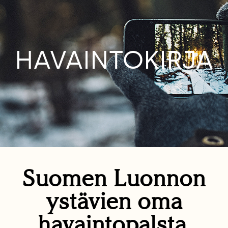
HAVAINTOKIRJA
Suomen Luonnon
ystävien oma
havaintopalsta.