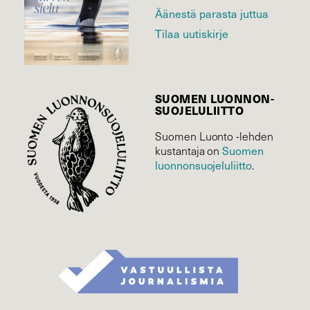
Äänestä parasta juttua
Tilaa uutiskirje
SUOMEN LUONNON­
SUOJELU­LIITTO
Suomen Luonto -lehden
Suomen
kustantaja on
luonnonsuojelu­liitto
.