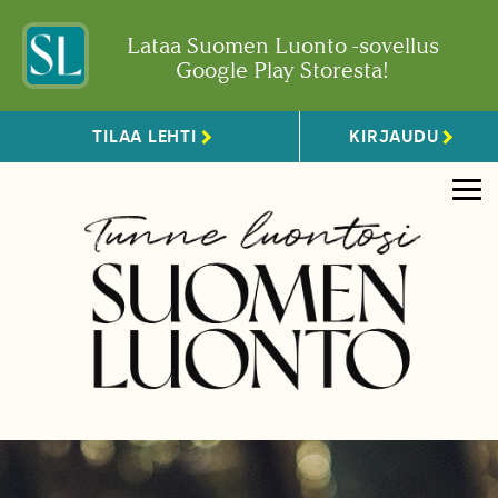
Lataa Suomen Luonto -sovellus
Google Play Storesta!
TILAA LEHTI
KIRJAUDU