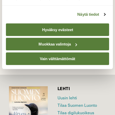
Jopa monta matoa. Rastaalla on tuomisia
poikasille.
Näytä tiedot
Valokuvaaja: Reijo Juurinen, Töölönlahti Toukokuu
Hyväksy evästeet
TAKAISIN LISTAAN
Muokkaa valintoja
Vain välttämättömät
LEHTI
Uusin lehti
Tilaa Suomen Luonto
Tilaa digilukuoikeus