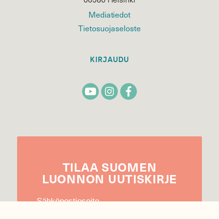
Mediatiedot
Tietosuojaseloste
KIRJAUDU
TILAA
SUOMEN
LUONNON
UUTIS­KIRJE
Sähköpostiosoite