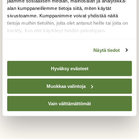
jaamme sosiaalisen median, mainosalan ja analytiikka-
aamuna hiukan klo 8 jälkeen kalasääksi
alan kumppaneillemme tietoja siitä, miten käytät
nappasi kalankasvatuslaitokselta itselleen
sivustoamme. Kumppanimme voivat yhdistää näitä
vajaan kilon painoisen lohen. Sääksi on
tietoja muihin tietoihin, joita olet antanut heille tai joita on
varsin voimakas lintu ja se nousi saaliin
kerätty, kun olet käyttänyt heidän palvelujaan.
kanssa suht. kevyesti ilmaan. Linnun oma
paino on parin kilon luokaa. Kuvassa näette
lohen viimeisen matkan, joka oli veden
Näytä tiedot
asukkaalle yllättäen lentomatka.
Valokuvaaja: Anna-Liisa Pirhonrn, Kuusamo
Hyväksy evästeet
7.9.2016
Muokkaa valintoja
TAKAISIN LISTAAN
Vain välttämättömät