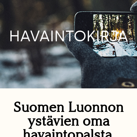
HAVAINTOKIRJA
Suomen Luonnon
ystävien oma
havaintopalsta.