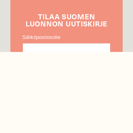
TILAA
SUOMEN
LUONNON
UUTIS­KIRJE
Sähköpostiosoite
Hyväksyn tietojeni käytön uutiskirjeen
lähettämiseen
Tietosuojaseloste