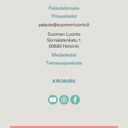
Palautelomake
Yhteystiedot
palaute@suomenluonto.fi
Suomen Luonto
Sörnäistenkatu 1
00580 Helsinki
Mediatiedot
Tietosuojaseloste
KIRJAUDU