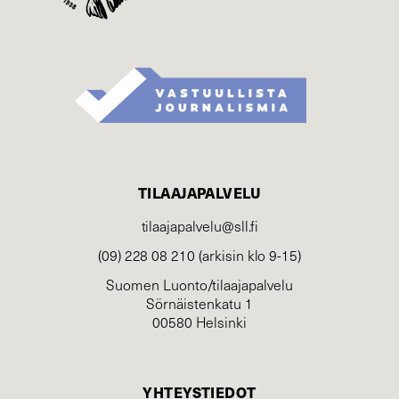
TILAAJAPALVELU
tilaajapalvelu@sll.fi
(09) 228 08 210 (arkisin klo 9-15)
Suomen Luonto/tilaajapalvelu
Sörnäistenkatu 1
00580 Helsinki
YHTEYSTIEDOT