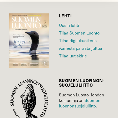
LEHTI
Uusin lehti
Tilaa Suomen Luonto
Tilaa digilukuoikeus
Äänestä parasta juttua
Tilaa uutiskirje
SUOMEN LUONNON­
SUOJELU­LIITTO
Suomen Luonto -lehden
Suomen
kustantaja on
luonnonsuojelu­liitto
.