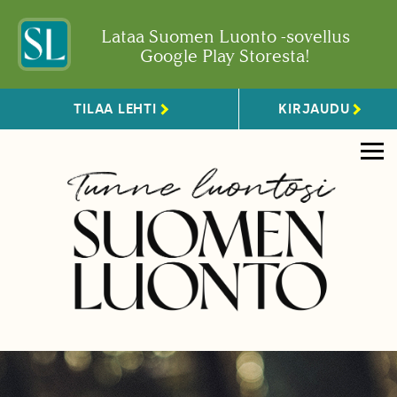
Lataa Suomen Luonto -sovellus
Google Play Storesta!
TILAA LEHTI
KIRJAUDU