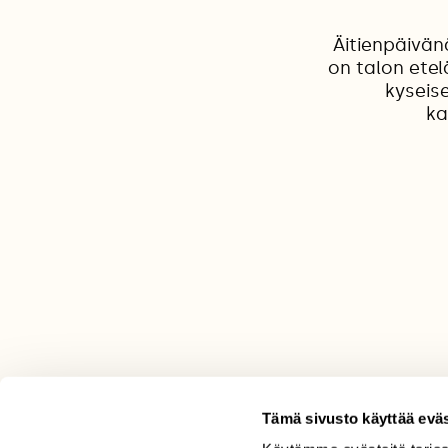
Äitienpäivän
on talon ete
kyseis
ka
Tämä sivusto käyttää eväs