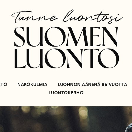
STÖ
NÄKÖKULMIA
LUONNON ÄÄNENÄ 85 VUOTTA
LUONTOKERHO