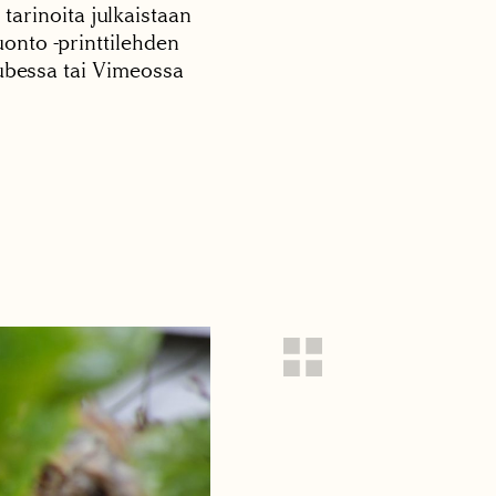
 tarinoita julkaistaan
onto -printtilehden
tubessa tai Vimeossa