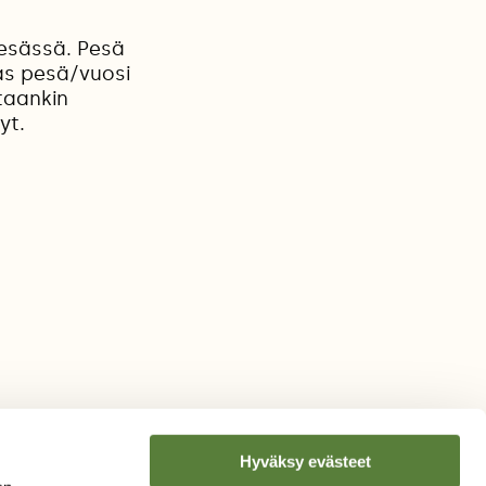
pesässä. Pesä
as pesä/vuosi
taankin
yt.
Hyväksy evästeet