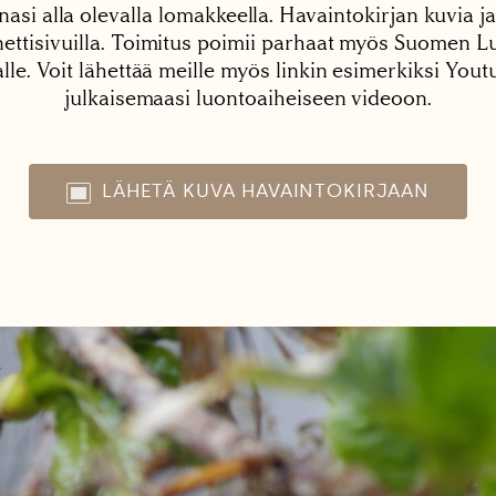
nasi alla olevalla lomakkeella. Havaintokirjan kuvia ja
tisivuilla. Toimitus poimii parhaat myös Suomen Lu
alle. Voit lähettää meille myös linkin esimerkiksi You
julkaisemaasi luontoaiheiseen videoon.
LÄHETÄ KUVA HAVAINTOKIRJAAN