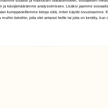
mamme sisällön ja mainosten räätälöimiseen, sosiaalisen medi
TILAAJAPALVELU
n ja kävijämäärämme analysoimiseen. Lisäksi jaamme sosiaali
tilaajapalvelu@sll.fi
-alan kumppaneillemme tietoja siitä, miten käytät sivustoamme
 muihin tietoihin, joita olet antanut heille tai joita on kerätty, kun 
(09) 228 08 210 (arkisin
klo 9-15)
Suomen
Luonto/tilaajapalvelu
Sörnäistenkatu 1
00580 Helsinki
ELU­
YHTEYSTIEDOT
ntaja on
Palautelomake
Yhteystiedot
palaute@suomenluonto.fi
Suomen Luonto
Sörnäistenkatu 1
00580 Helsinki