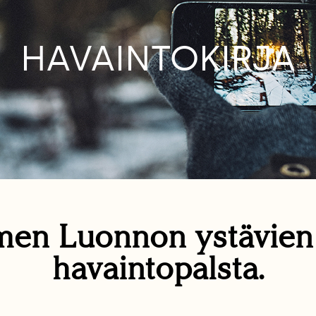
HAVAINTOKIRJA
en Luonnon ystävie
havaintopalsta.