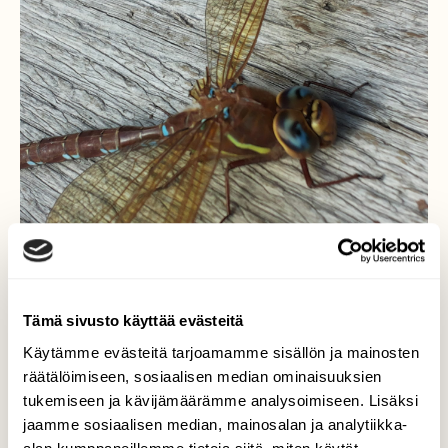
Tämä sivusto käyttää evästeitä
Käytämme evästeitä tarjoamamme sisällön ja mainosten
räätälöimiseen, sosiaalisen median ominaisuuksien
aito vai lelu
tukemiseen ja kävijämäärämme analysoimiseen. Lisäksi
jaamme sosiaalisen median, mainosalan ja analytiikka-
Kuljimme ystävän kassa kauniissa elokuun