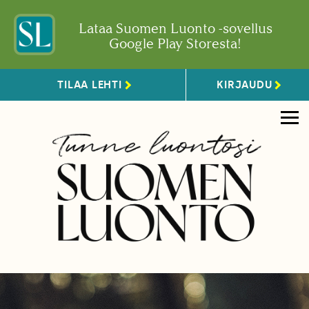
Lataa Suomen Luonto -sovellus
Google Play Storesta!
TILAA LEHTI
KIRJAUDU