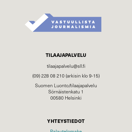
TILAAJAPALVELU
tilaajapalvelu@sll.fi
(09) 228 08 210 (arkisin klo 9-15)
Suomen Luonto/tilaajapalvelu
Sörnäistenkatu 1
00580 Helsinki
YHTEYSTIEDOT
Palautelomake