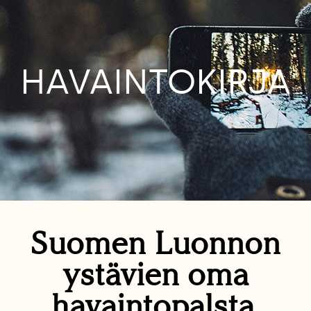
HAVAINTOKIRJA
Suomen Luonnon
ystävien oma
havaintopalsta.