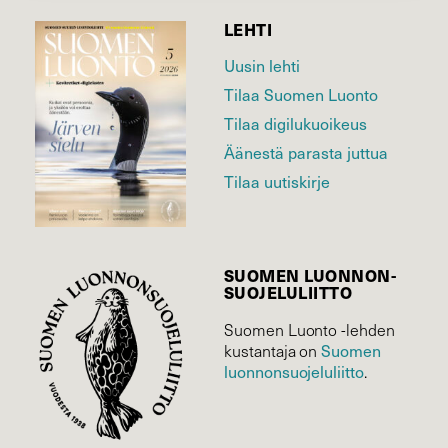
LEHTI
Uusin lehti
Tilaa Suomen Luonto
Tilaa digilukuoikeus
Äänestä parasta juttua
Tilaa uutiskirje
SUOMEN LUONNON­
SUOJELU­LIITTO
Suomen Luonto -lehden
Suomen
kustantaja on
luonnonsuojelu­liitto
.