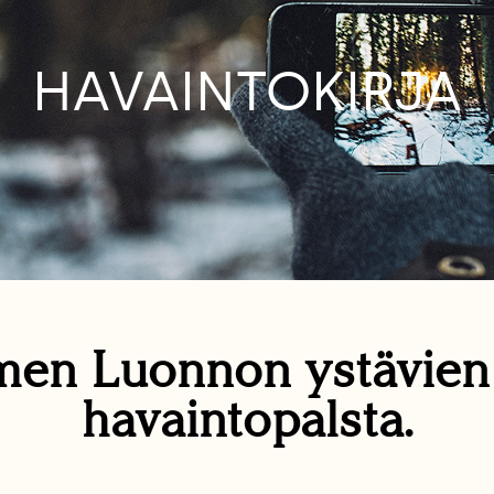
HAVAINTOKIRJA
en Luonnon ystävie
havaintopalsta.