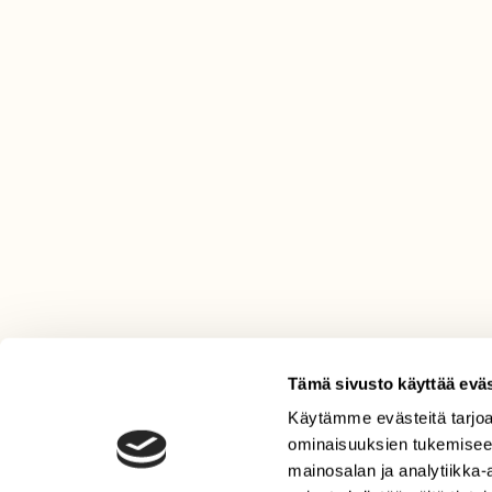
Tämä sivusto käyttää eväs
Käytämme evästeitä tarjoa
LEHTI
ominaisuuksien tukemisee
Uusin lehti
mainosalan ja analytiikka