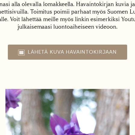
nasi alla olevalla lomakkeella. Havaintokirjan kuvia ja
tisivuilla. Toimitus poimii parhaat myös Suomen Lu
alle. Voit lähettää meille myös linkin esimerkiksi You
julkaisemaasi luontoaiheiseen videoon.
LÄHETÄ KUVA HAVAINTOKIRJAAN