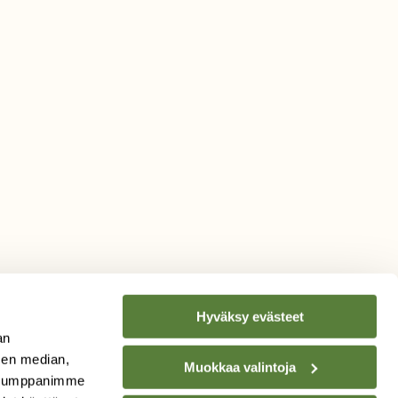
Hyväksy evästeet
an
sen median,
Muokkaa valintoja
. Kumppanimme
TILAA
SUOMEN