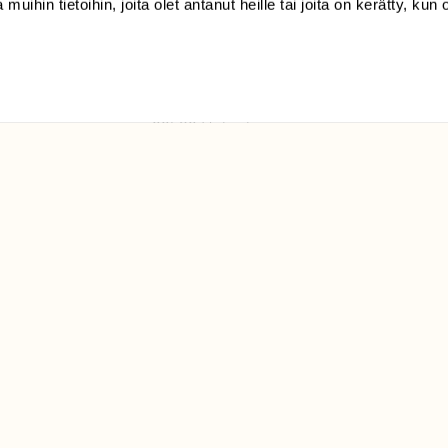
 muihin tietoihin, joita olet antanut heille tai joita on kerätty, kun 
(09) 228 08 210 (arkisin
klo 9-15)
Suomen
Luonto/tilaajapalvelu
Sörnäistenkatu 1
00580 Helsinki
ELU­
YHTEYSTIEDOT
ntaja on
Palautelomake
Yhteystiedot
palaute@suomenluonto.fi
Suomen Luonto
Sörnäistenkatu 1
00580 Helsinki
Mediatiedot
Tietosuojaseloste