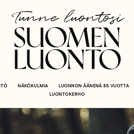
STÖ
NÄKÖKULMIA
LUONNON ÄÄNENÄ 85 VUOTTA
LUONTOKERHO