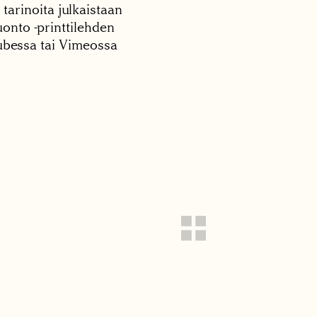
 tarinoita julkaistaan
onto -printtilehden
tubessa tai Vimeossa