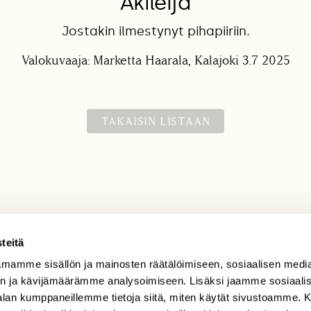
Akileija
Jostakin ilmestynyt pihapiiriin.
Valokuvaaja: Marketta Haarala, Kalajoki 3.7 2025
TAKAISIN LISTAAN
teitä
mamme sisällön ja mainosten räätälöimiseen, sosiaalisen medi
TILAAJAPALVELU
n ja kävijämäärämme analysoimiseen. Lisäksi jaamme sosiaali
tilaajapalvelu@sll.fi
-alan kumppaneillemme tietoja siitä, miten käytät sivustoamme