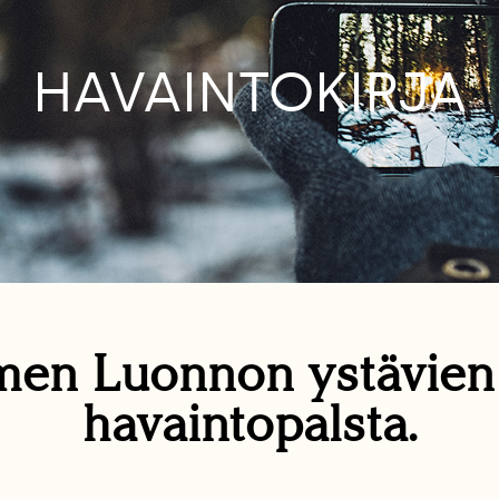
HAVAINTOKIRJA
en Luonnon ystävie
havaintopalsta.