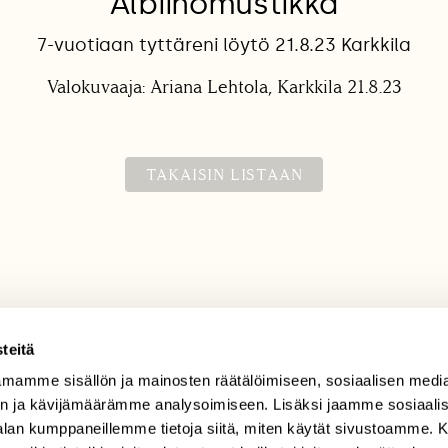
Albiinomustikka
7-vuotiaan tyttäreni löytö 21.8.23 Karkkila
Valokuvaaja: Ariana Lehtola, Karkkila 21.8.23
TAKAISIN LISTAAN
teitä
mamme sisällön ja mainosten räätälöimiseen, sosiaalisen medi
TILAAJAPALVELU
n ja kävijämäärämme analysoimiseen. Lisäksi jaamme sosiaali
tilaajapalvelu@sll.fi
-alan kumppaneillemme tietoja siitä, miten käytät sivustoamme