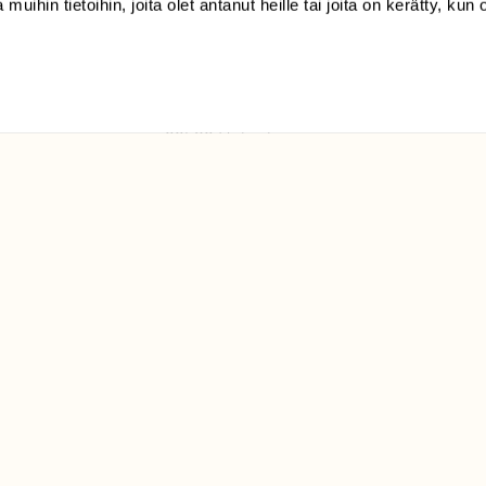
 muihin tietoihin, joita olet antanut heille tai joita on kerätty, kun 
(09) 228 08 210 (arkisin
klo 9-15)
Suomen
Luonto/tilaajapalvelu
Sörnäistenkatu 1
00580 Helsinki
ELU­
YHTEYSTIEDOT
ntaja on
Palautelomake
Yhteystiedot
palaute@suomenluonto.fi
Suomen Luonto
Sörnäistenkatu 1
00580 Helsinki
Mediatiedot
Tietosuojaseloste