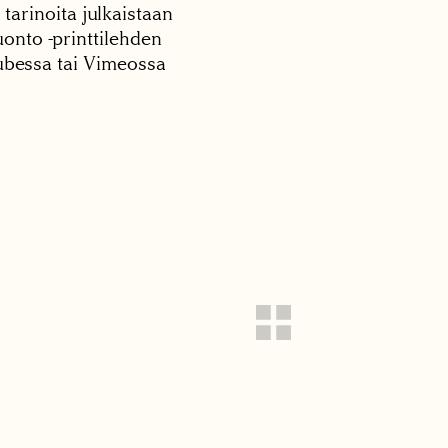
 tarinoita julkaistaan
onto -printtilehden
tubessa tai Vimeossa