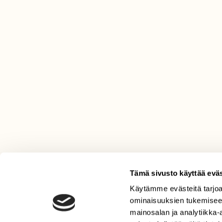
Tämä sivusto käyttää eväs
Käytämme evästeitä tarjoa
LEHTI
ominaisuuksien tukemisee
Uusin lehti
mainosalan ja analytiikka