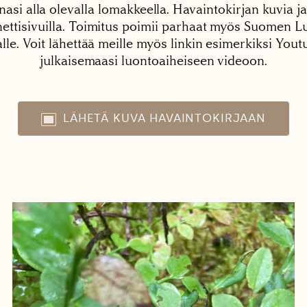
nasi alla olevalla lomakkeella. Havaintokirjan kuvia ja
tisivuilla. Toimitus poimii parhaat myös Suomen Lu
alle. Voit lähettää meille myös linkin esimerkiksi You
julkaisemaasi luontoaiheiseen videoon.
LÄHETÄ KUVA HAVAINTOKIRJAAN