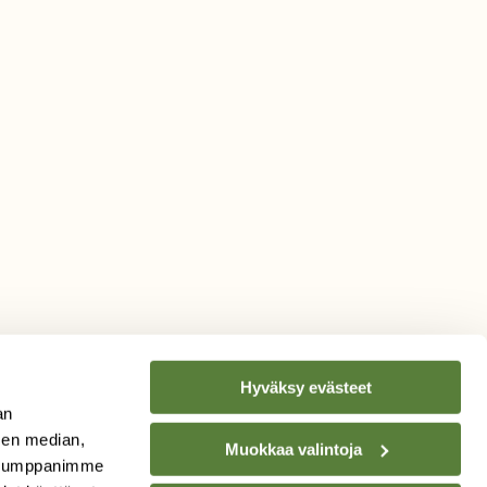
Hyväksy evästeet
an
sen median,
Muokkaa valintoja
. Kumppanimme
TILAA
SUOMEN