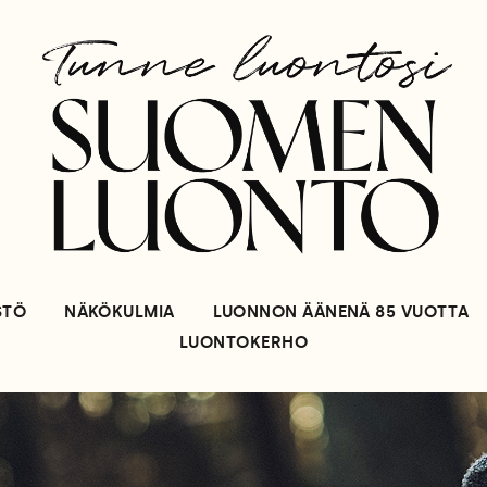
STÖ
NÄKÖKULMIA
LUONNON ÄÄNENÄ 85 VUOTTA
LUONTOKERHO