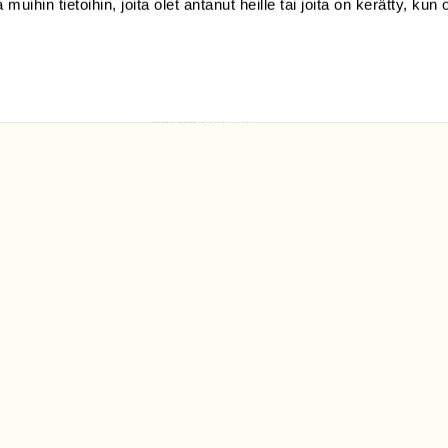
 muihin tietoihin, joita olet antanut heille tai joita on kerätty, kun 
(09) 228 08 210 (arkisin
klo 9-15)
Suomen
Luonto/tilaajapalvelu
Sörnäistenkatu 1
00580 Helsinki
ELU­
YHTEYSTIEDOT
ntaja on
Palautelomake
Yhteystiedot
palaute@suomenluonto.fi
Suomen Luonto
Sörnäistenkatu 1
00580 Helsinki
Mediatiedot
Tietosuojaseloste