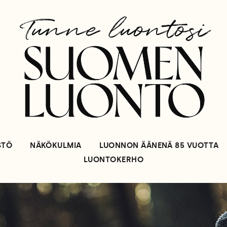
STÖ
NÄKÖKULMIA
LUONNON ÄÄNENÄ 85 VUOTTA
LUONTOKERHO