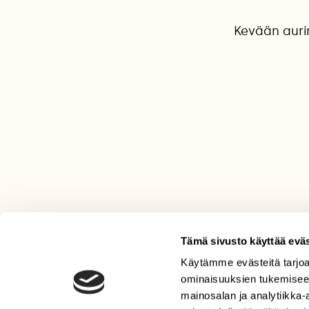
Kevään aurin
Tämä sivusto käyttää eväs
Käytämme evästeitä tarjoa
LEHTI
ominaisuuksien tukemisee
Uusin lehti
mainosalan ja analytiikka