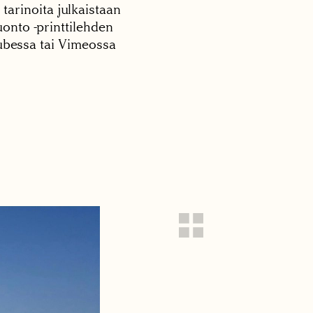
 tarinoita julkaistaan
onto -printtilehden
tubessa tai Vimeossa