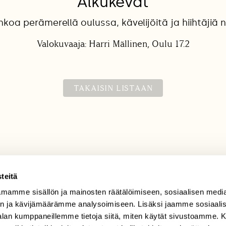
Alkukevät
koa perämerellä oulussa, kävelijöitä ja hiihtäjiä
Valokuvaaja: Harri Mällinen, Oulu 17.2
TAKAISIN LISTAAN
teitä
mamme sisällön ja mainosten räätälöimiseen, sosiaalisen medi
TILAAJAPALVELU
n ja kävijämäärämme analysoimiseen. Lisäksi jaamme sosiaali
tilaajapalvelu@sll.fi
-alan kumppaneillemme tietoja siitä, miten käytät sivustoamme