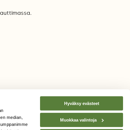
 nauttimassa.
Hyväksy evästeet
an
sen median,
Muokkaa valintoja
. Kumppanimme
TILAA
SUOMEN