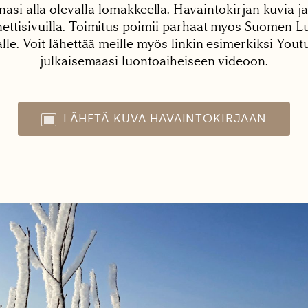
nasi alla olevalla lomakkeella. Havaintokirjan kuvia ja
tisivuilla. Toimitus poimii parhaat myös Suomen Lu
alle. Voit lähettää meille myös linkin esimerkiksi You
julkaisemaasi luontoaiheiseen videoon.
LÄHETÄ KUVA HAVAINTOKIRJAAN