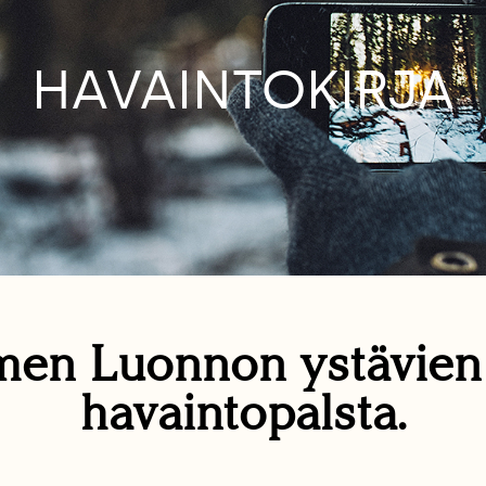
HAVAINTOKIRJA
en Luonnon ystävie
havaintopalsta.