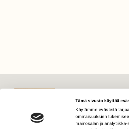
LEHTI
Uusin lehti
Tämä sivusto käyttää eväs
Tilaa Suomen Luonto
Käytämme evästeitä tarjoa
ominaisuuksien tukemisee
Tilaa digilukuoikeus
mainosalan ja analytiikka
Äänestä parasta juttua