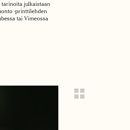
 tarinoita julkaistaan
onto -printtilehden
tubessa tai Vimeossa