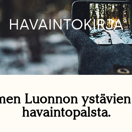
HAVAINTOKIRJA
en Luonnon ystävie
havaintopalsta.