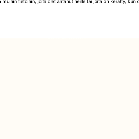
 muihin tietoihin, joita olet antanut heille tai joita on kerätty, kun 
Luonto/tilaajapalvelu
Sörnäistenkatu 1
00580 Helsinki
ELU­
YHTEYSTIEDOT
ntaja on
Palautelomake
Yhteystiedot
palaute@suomenluonto.fi
Suomen Luonto
Sörnäistenkatu 1
00580 Helsinki
Mediatiedot
Tietosuojaseloste
KIRJAUDU