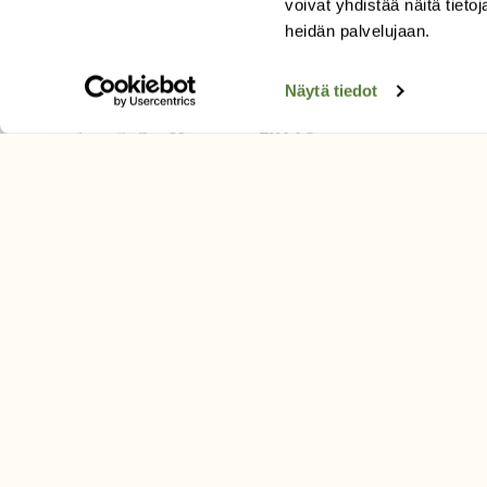
voivat yhdistää näitä tietoja
Tilaa uutiskirje
heidän palvelujaan.
Näytä tiedot
SUOMEN LUONNON­SUOJ
LIITTO
Suomen Luonto -lehden kusta
Suomen luonnonsuojelu­liitto
.