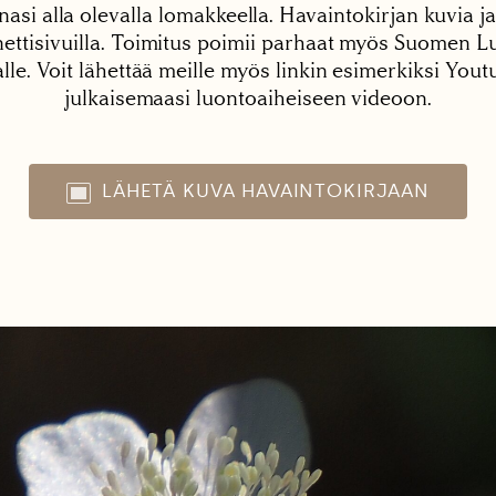
nasi alla olevalla lomakkeella. Havaintokirjan kuvia ja
tisivuilla. Toimitus poimii parhaat myös Suomen Lu
alle. Voit lähettää meille myös linkin esimerkiksi You
julkaisemaasi luontoaiheiseen videoon.
LÄHETÄ KUVA HAVAINTOKIRJAAN