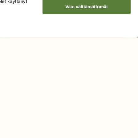
olet käyttänyt
Vain välttämättömät
Hyväksyn tietojeni käytön
uutiskirjeen lähettämiseen
Tietosuojaseloste