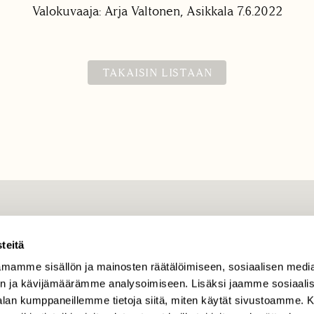
Valokuvaaja: Arja Valtonen, Asikkala 7.6.2022
TAKAISIN LISTAAN
TILAAJAPALVELU
teitä
tilaajapalvelu@sll.fi
mamme sisällön ja mainosten räätälöimiseen, sosiaalisen medi
(09) 228 08 210 (arkisin
klo 9-15)
n ja kävijämäärämme analysoimiseen. Lisäksi jaamme sosiaali
-alan kumppaneillemme tietoja siitä, miten käytät sivustoamme
Suomen