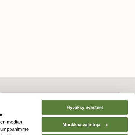
Hyväksy evästeet
TILAA
SUOMEN
an
LUONNON
UUTIS­KIRJE
sen median,
Muokkaa valintoja
. Kumppanimme
Sähköpostiosoite