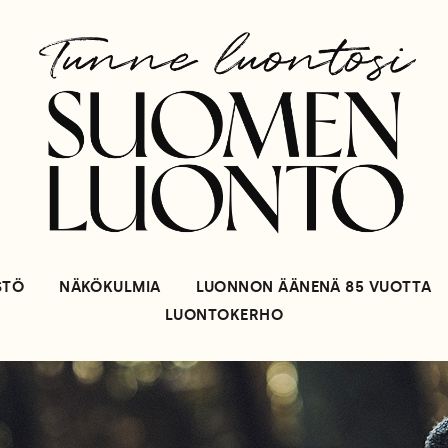
STÖ
NÄKÖKULMIA
LUONNON ÄÄNENÄ 85 VUOTTA
LUONTOKERHO