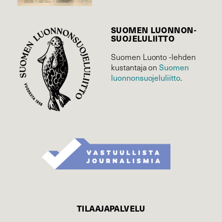
SUOMEN LUONNON­
SUOJELU­LIITTO
Suomen Luonto -lehden
kustantaja on
Suomen
luonnonsuojelu­liitto
.
TILAAJAPALVELU