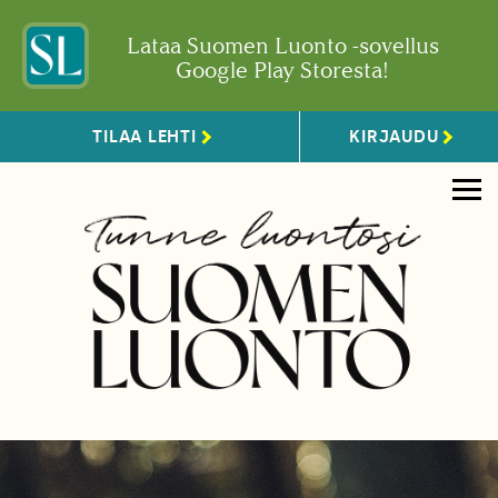
Lataa Suomen Luonto -sovellus
Google Play Storesta!
TILAA LEHTI
KIRJAUDU