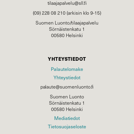
tilaajapalvelu@sll.fi
(09) 228 08 210 (arkisin klo 9-15)
Suomen Luonto/tilaajapalvelu
Sörnäistenkatu 1
00580 Helsinki
YHTEYSTIEDOT
Palautelomake
Yhteystiedot
palaute@suomenluonto.fi
Suomen Luonto
Sörnäistenkatu 1
00580 Helsinki
Mediatiedot
Tietosuojaseloste