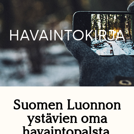
HAVAINTOKIRJA
Suomen Luonnon
ystävien oma
havaintopalsta.