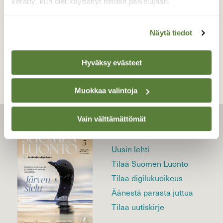
kerätty, kun olet käyttänyt heidän palvelujaan.
Näytä tiedot
TAKAISIN LISTAAN
Hyväksy evästeet
Muokkaa valintoja
Vain välttämättömät
LEHTI
Uusin lehti
Tilaa Suomen Luonto
Tilaa digilukuoikeus
Äänestä parasta juttua
Tilaa uutiskirje