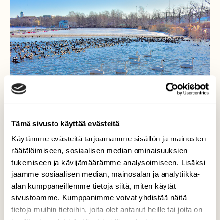
Tämä sivusto käyttää evästeitä
Käytämme evästeitä tarjoamamme sisällön ja mainosten
Aluejako
räätälöimiseen, sosiaalisen median ominaisuuksien
tukemiseen ja kävijämäärämme analysoimiseen. Lisäksi
Joskus näinkin. Yleensä erilajiset vesilinnut
jaamme sosiaalisen median, mainosalan ja analytiikka-
uivat sulassa sovussa.
alan kumppaneillemme tietoja siitä, miten käytät
sivustoamme. Kumppanimme voivat yhdistää näitä
Valokuvaaja: Reijo Juurinen, Tokoinranta
tietoja muihin tietoihin, joita olet antanut heille tai joita on
Helmikuu