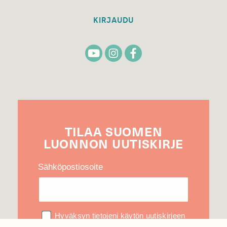
KIRJAUDU
TILAA
SUOMEN
LUONNON
UUTIS­KIRJE
Sähköpostiosoite
Hyväksyn tietojeni käytön uutiskirjeen
lähettämiseen