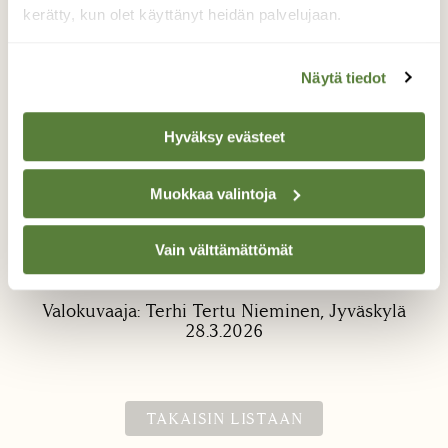
kerätty, kun olet käyttänyt heidän palvelujaan.
Näytä tiedot
Hyväksy evästeet
Alvejuuri
Muokkaa valintoja
Pois luontopolulta näen kiven jonka päällä
kasvoi monta eri saniaislajia, tämä pisti
Vain välttämättömät
silmään jossa myös itiöpesäkkeitä.
Valokuvaaja: Terhi Tertu Nieminen, Jyväskylä
28.3.2026
TAKAISIN LISTAAN