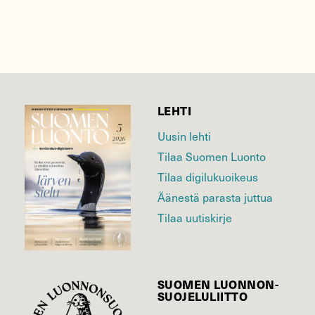
LEHTI
Uusin lehti
Tilaa Suomen Luonto
Tilaa digilukuoikeus
Äänestä parasta juttua
Tilaa uutiskirje
SUOMEN LUONNON­
SUOJELU­LIITTO