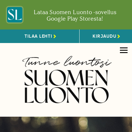
Lataa Suomen Luonto -sovellus
Google Play Storesta!
TILAA LEHTI
KIRJAUDU