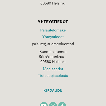
00580 Helsinki
YHTEYSTIEDOT
Palautelomake
Yhteystiedot
palaute@suomenluonto.fi
Suomen Luonto
Sörnäistenkatu 1
00580 Helsinki
Mediatiedot
Tietosuojaseloste
KIRJAUDU