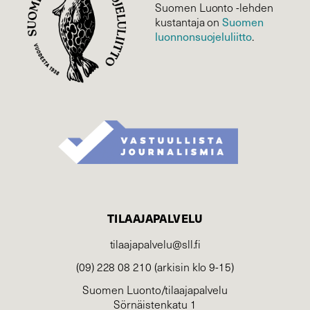
Suomen Luonto -lehden
Suomen
kustantaja on
luonnonsuojelu­liitto
.
TILAAJAPALVELU
tilaajapalvelu@sll.fi
(09) 228 08 210 (arkisin klo 9-15)
Suomen Luonto/tilaajapalvelu
Sörnäistenkatu 1