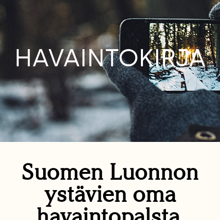
HAVAINTOKIRJA
Suomen Luonnon
ystävien oma
havaintopalsta.